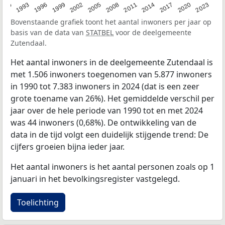
2023
1990
1993
1996
1999
2002
2005
2008
2011
2014
2017
2020
Bovenstaande grafiek toont het aantal inwoners per jaar op
basis van de data van
STATBEL
voor de deelgemeente
Zutendaal.
Het aantal inwoners in de deelgemeente Zutendaal is
met 1.506 inwoners toegenomen van 5.877 inwoners
in 1990 tot 7.383 inwoners in 2024 (dat is een zeer
grote toename van 26%). Het gemiddelde verschil per
jaar over de hele periode van 1990 tot en met 2024
was 44 inwoners (0,68%). De ontwikkeling van de
data in de tijd volgt een duidelijk stijgende trend: De
cijfers groeien bijna ieder jaar.
Het aantal inwoners is het aantal personen zoals op 1
januari in het bevolkingsregister vastgelegd.
Toelichting