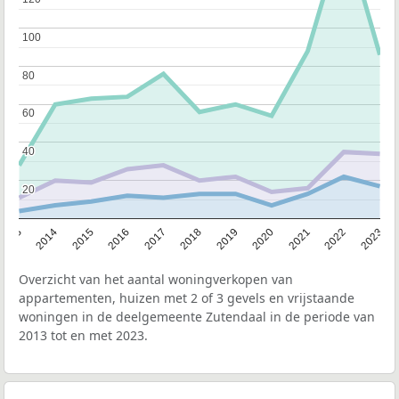
100
100
80
80
60
60
40
40
20
20
2013
2014
2015
2016
2017
2018
2019
2020
2021
2022
2023
Overzicht van het aantal woningverkopen van
appartementen, huizen met 2 of 3 gevels en vrijstaande
woningen in de deelgemeente Zutendaal in de periode van
2013 tot en met 2023.