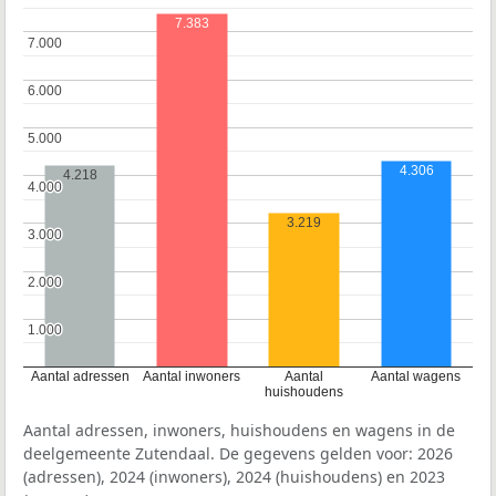
7.383
7.000
7.000
6.000
6.000
5.000
5.000
4.306
4.218
4.000
4.000
3.219
3.000
3.000
2.000
2.000
1.000
1.000
Aantal adressen
Aantal inwoners
Aantal
Aantal wagens
huishoudens
Aantal adressen, inwoners, huishoudens en wagens in de
deelgemeente Zutendaal. De gegevens gelden voor: 2026
(adressen), 2024 (inwoners), 2024 (huishoudens) en 2023