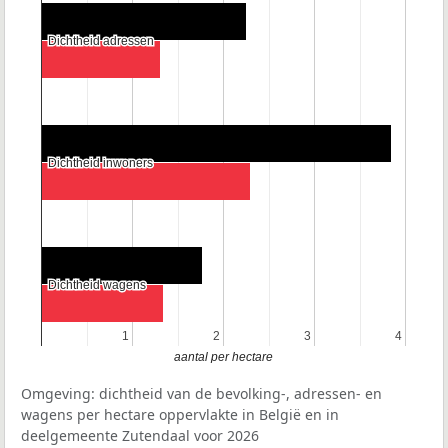
Dichtheid adressen
Dichtheid adressen
Dichtheid inwoners
Dichtheid inwoners
Dichtheid wagens
Dichtheid wagens
1
1
2
2
3
3
4
4
aantal per hectare
Omgeving: dichtheid van de bevolking-, adressen- en
wagens per hectare oppervlakte in België en in
deelgemeente Zutendaal voor 2026