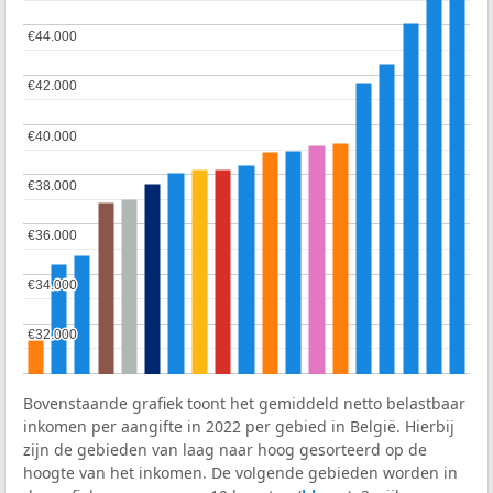
€44.000
€44.000
€42.000
€42.000
€40.000
€40.000
€38.000
€38.000
€36.000
€36.000
€34.000
€34.000
€32.000
€32.000
Bovenstaande grafiek toont het gemiddeld netto belastbaar
inkomen per aangifte in 2022 per gebied in België. Hierbij
zijn de gebieden van laag naar hoog gesorteerd op de
hoogte van het inkomen. De volgende gebieden worden in