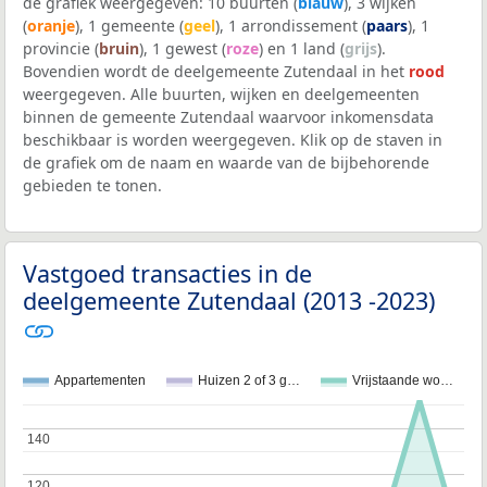
de grafiek weergegeven: 10 buurten (
blauw
), 3 wijken
(
oranje
), 1 gemeente (
geel
), 1 arrondissement (
paars
), 1
provincie (
bruin
), 1 gewest (
roze
) en 1 land (
grijs
).
Bovendien wordt de deelgemeente Zutendaal in het
rood
weergegeven. Alle buurten, wijken en deelgemeenten
binnen de gemeente Zutendaal waarvoor inkomensdata
beschikbaar is worden weergegeven. Klik op de staven in
de grafiek om de naam en waarde van de bijbehorende
gebieden te tonen.
Vastgoed transacties in de
deelgemeente Zutendaal (2013 -2023)
Appartementen
Huizen 2 of 3 g…
Vrijstaande wo…
140
140
120
120