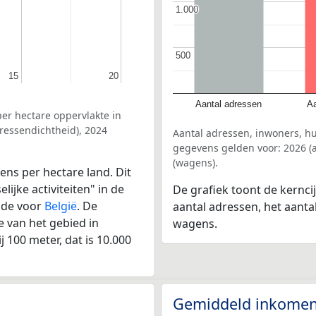
1.000
1.000
500
500
15
15
20
20
Aantal adressen
Aa
er hectare oppervlakte in
ressendichtheid), 2024
Aantal adressen, inwoners, h
gegevens gelden voor: 2026 (a
(wagens).
ens per hectare land. Dit
ijke activiteiten" in de
De grafiek toont de kernci
lde voor
België
. De
aantal adressen, het aanta
 van het gebied in
wagens.
 100 meter, dat is 10.000
Gemiddeld inkomen