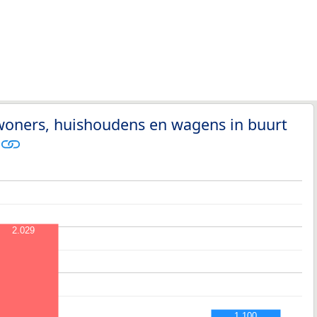
woners, huishoudens en wagens in buurt
2.029
1.100