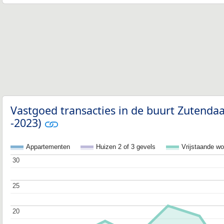
Vastgoed transacties in de buurt Zutenda
-2023)
Appartementen
Huizen 2 of 3 gevels
Vrijstaande w
30
30
25
25
20
20