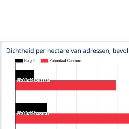
Dichtheid per hectare van adressen, bev
België
Zutendaal-Centrum
Dichtheid adressen
Dichtheid adressen
Dichtheid inwoners
Dichtheid inwoners