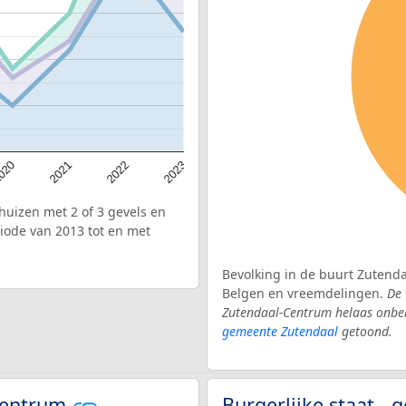
020
2022
2021
2023
uizen met 2 of 3 gevels en
iode van 2013 tot en met
Bevolking in de buurt Zutenda
Belgen en vreemdelingen.
De 
Zutendaal-Centrum helaas onbek
gemeente Zutendaal
getoond.
-Centrum
Burgerlijke staat -