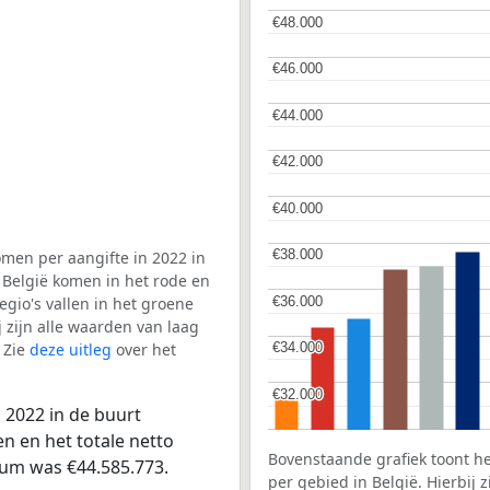
€48.000
€48.000
€46.000
€46.000
€44.000
€44.000
€42.000
€42.000
€40.000
€40.000
€38.000
€38.000
men per aangifte in 2022 in
 België komen in het rode en
€36.000
€36.000
gio's vallen in het groene
j zijn alle waarden van laag
 Zie
deze uitleg
over het
€34.000
€34.000
€32.000
€32.000
 2022 in de buurt
n en het totale netto
Bovenstaande grafiek toont h
rum was €44.585.773.
per gebied in België. Hierbij