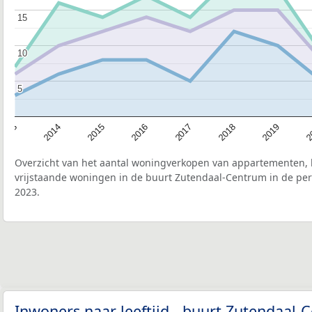
15
15
10
10
5
5
2015
2
2017
2014
2019
2016
2013
2018
Overzicht van het aantal woningverkopen van appartementen, h
vrijstaande woningen in de buurt Zutendaal-Centrum in de per
2023.
Inwoners naar leeftijd - buurt Zutendaal