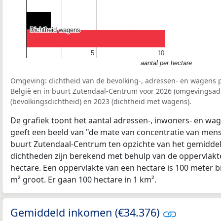
Dichtheid wagens
Dichtheid wagens
5
5
10
10
aantal per hectare
Omgeving: dichtheid van de bevolking-, adressen- en wagens p
België en in buurt Zutendaal-Centrum voor 2026 (omgevingsad
(bevolkingsdichtheid) en 2023 (dichtheid met wagens).
De grafiek toont het aantal adressen-, inwoners- en wag
geeft een beeld van "de mate van concentratie van mensel
buurt Zutendaal-Centrum ten opzichte van het gemidde
dichtheden zijn berekend met behulp van de oppervlakte
hectare. Een oppervlakte van een hectare is 100 meter bij
m² groot. Er gaan 100 hectare in 1 km².
Gemiddeld inkomen (€34.376)