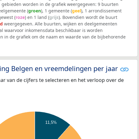
 gebieden worden in de grafiek weergegeven: 9 buurten
deelgemeente (
groen
), 1 gemeente (
geel
), 1 arrondissement
 gewest (
roze
) en 1 land (
grijs
). Bovendien wordt de buurt
od
weergegeven. Alle buurten, wijken en deelgemeenten
l waarvoor inkomensdata beschikbaar is worden
en in de grafiek om de naam en waarde van de bijbehorende
eling Belgen en vreemdelingen per jaar
aar van de cijfers te selecteren en het verloop over de
11,5%