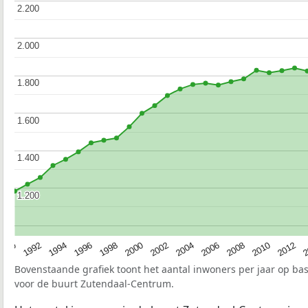
2.200
2.200
2.000
2.000
1.800
1.800
1.600
1.600
1.400
1.400
1.200
1.200
1990
1992
1994
1996
1998
2000
2002
2004
2006
2008
2010
2012
2
Bovenstaande grafiek toont het aantal inwoners per jaar op ba
voor de buurt Zutendaal-Centrum.