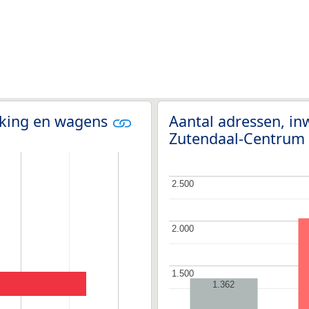
olking en wagens
Aantal adressen, in
Zutendaal-Centrum
2.500
2.500
2.000
2.000
1.500
1.500
1.362