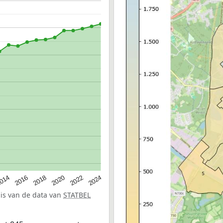
014
2016
2018
2020
2022
2024
sis van de data van
STATBEL