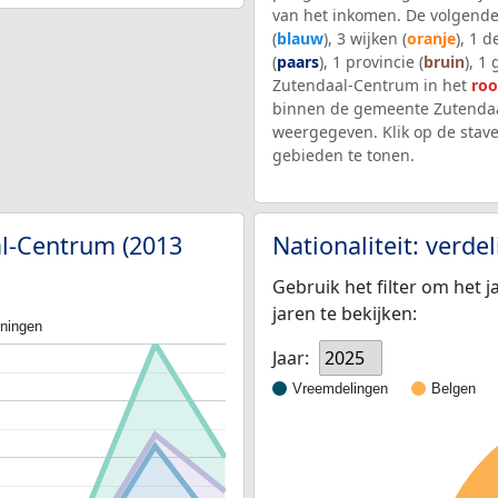
van het inkomen. De volgende
(
blauw
), 3 wijken (
oranje
), 1 
(
paars
), 1 provincie (
bruin
), 1
Zutendaal-Centrum in het
ro
binnen de gemeente Zutendaa
weergegeven. Klik op de stav
gebieden te tonen.
al-Centrum (2013
Nationaliteit: verd
Gebruik het filter om het j
jaren te bekijken:
oningen
Jaar:
2025
Vreemdelingen
Belgen