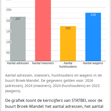
250
250
226
207
200
200
163
150
150
100
100
50
50
Aantal adressen
Aantal inwoners
Aantal
Aantal wagens
huishoudens
Aantal adressen, inwoners, huishoudens en wagens in de
buurt Broek-Mandel. De gegevens gelden voor: 2026
(adressen), 2024 (inwoners), 2024 (huishoudens) en 2023
(wagens).
De grafiek toont de kerncijfers van STATBEL voor de
buurt Broek-Mandel: het aantal adressen, het aantal