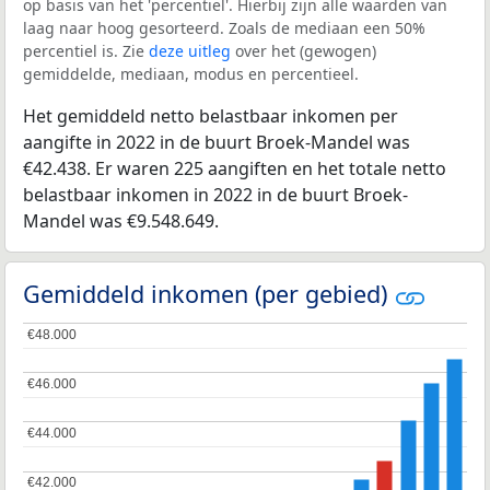
op basis van het 'percentiel'. Hierbij zijn alle waarden van
laag naar hoog gesorteerd. Zoals de mediaan een 50%
percentiel is. Zie
deze uitleg
over het (gewogen)
gemiddelde, mediaan, modus en percentieel.
Het gemiddeld netto belastbaar inkomen per
aangifte in 2022 in de buurt Broek-Mandel was
€42.438. Er waren 225 aangiften en het totale netto
belastbaar inkomen in 2022 in de buurt Broek-
Mandel was €9.548.649.
Gemiddeld inkomen (per gebied)
€48.000
€48.000
€46.000
€46.000
€44.000
€44.000
€42.000
€42.000