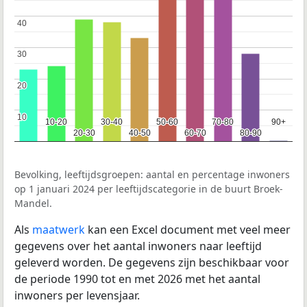
40
40
30
30
20
20
10
10
10-20
10-20
30-40
30-40
50-60
50-60
70-80
70-80
90+
90+
20-30
20-30
40-50
40-50
60-70
60-70
80-90
80-90
Bevolking, leeftijdsgroepen: aantal en percentage inwoners
op 1 januari 2024 per leeftijdscategorie in de buurt Broek-
Mandel.
Als
maatwerk
kan een Excel document met veel meer
gegevens over het aantal inwoners naar leeftijd
geleverd worden. De gegevens zijn beschikbaar voor
de periode 1990 tot en met 2026 met het aantal
inwoners per levensjaar.