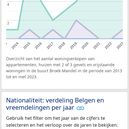
4
4
2
2
2013
2014
2015
2016
2017
2018
2019
2020
2021
2022
2023
Overzicht van het aantal woningverkopen van
appartementen, huizen met 2 of 3 gevels en vrijstaande
woningen in de buurt Broek-Mandel in de periode van 2013
tot en met 2023.
Nationaliteit: verdeling Belgen en
vreemdelingen per jaar
Gebruik het filter om het jaar van de cijfers te
selecteren en het verloop over de jaren te bekijken: