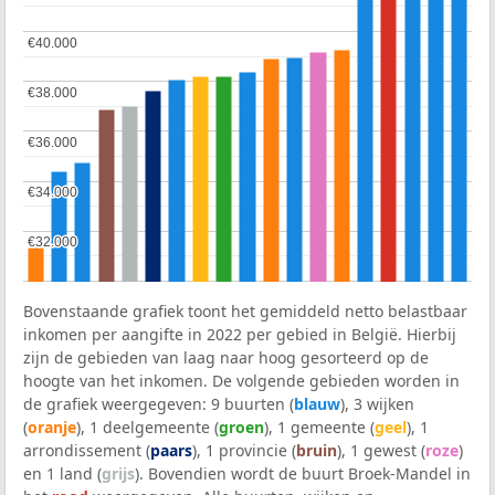
€40.000
€40.000
€38.000
€38.000
€36.000
€36.000
€34.000
€34.000
€32.000
€32.000
Bovenstaande grafiek toont het gemiddeld netto belastbaar
inkomen per aangifte in 2022 per gebied in België. Hierbij
zijn de gebieden van laag naar hoog gesorteerd op de
hoogte van het inkomen. De volgende gebieden worden in
de grafiek weergegeven: 9 buurten (
blauw
), 3 wijken
(
oranje
), 1 deelgemeente (
groen
), 1 gemeente (
geel
), 1
arrondissement (
paars
), 1 provincie (
bruin
), 1 gewest (
roze
)
en 1 land (
grijs
). Bovendien wordt de buurt Broek-Mandel in