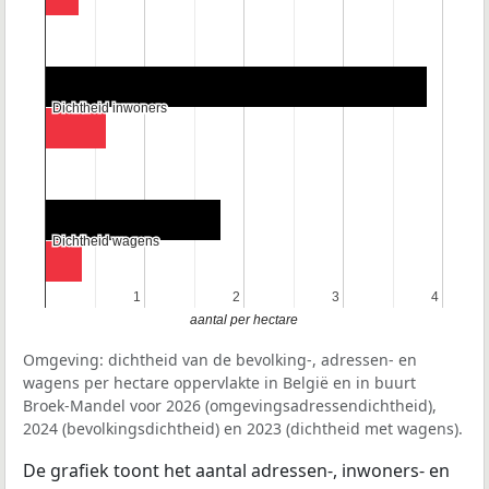
Dichtheid inwoners
Dichtheid inwoners
Dichtheid wagens
Dichtheid wagens
1
1
2
2
3
3
4
4
aantal per hectare
Omgeving: dichtheid van de bevolking-, adressen- en
wagens per hectare oppervlakte in België en in buurt
Broek-Mandel voor 2026 (omgevingsadressendichtheid),
2024 (bevolkingsdichtheid) en 2023 (dichtheid met wagens).
De grafiek toont het aantal adressen-, inwoners- en