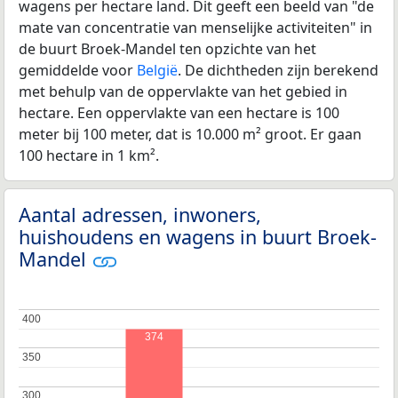
wagens per hectare land. Dit geeft een beeld van "de
mate van concentratie van menselijke activiteiten" in
de buurt Broek-Mandel ten opzichte van het
gemiddelde voor
België
. De dichtheden zijn berekend
met behulp van de oppervlakte van het gebied in
hectare. Een oppervlakte van een hectare is 100
meter bij 100 meter, dat is 10.000 m² groot. Er gaan
100 hectare in 1 km².
Aantal adressen, inwoners,
huishoudens en wagens in buurt Broek-
Mandel
400
400
374
350
350
300
300