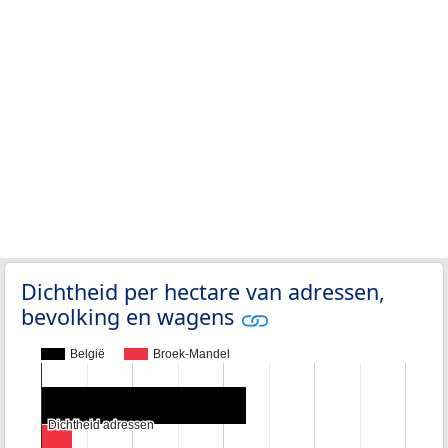
Dichtheid per hectare van adressen,
bevolking en wagens
België
Broek-Mandel
Dichtheid adressen
Dichtheid adressen