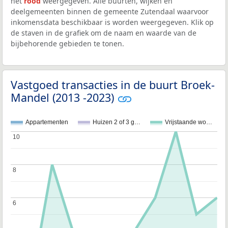
het
rood
weergegeven. Alle buurten, wijken en
deelgemeenten binnen de gemeente Zutendaal waarvoor
inkomensdata beschikbaar is worden weergegeven. Klik op
de staven in de grafiek om de naam en waarde van de
bijbehorende gebieden te tonen.
Vastgoed transacties in de buurt Broek-
Mandel (2013 -2023)
Appartementen
Huizen 2 of 3 g…
Vrijstaande wo…
10
10
8
8
6
6