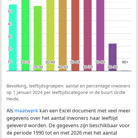
50
50
40
40
30
30
20
20
10
10
10-20
10-20
30-40
30-40
50-60
50-60
70-80
70-80
90+
90+
20-30
20-30
40-50
40-50
60-70
60-70
80-90
80-90
Bevolking, leeftijdsgroepen: aantal en percentage inwoners
op 1 januari 2024 per leeftijdscategorie in de buurt Grote
Heide.
Als
maatwerk
kan een Excel document met veel meer
gegevens over het aantal inwoners naar leeftijd
geleverd worden. De gegevens zijn beschikbaar voor
de periode 1990 tot en met 2026 met het aantal