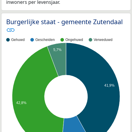
inwoners per levensjaar.
Burgerlijke staat - gemeente Zutendaal
Gehuwd
Gescheiden
Ongehuwd
Verweduwd
5,7%
41,9%
42,8%