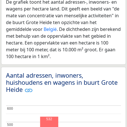
De grafiek toont het aantal adressen-, inwoners- en
wagens per hectare land. Dit geeft een beeld van "de
mate van concentratie van menselijke activiteiten" in
de buurt Grote Heide ten opzichte van het
gemiddelde voor
België
. De dichtheden zijn berekend
met behulp van de oppervlakte van het gebied in
hectare. Een oppervlakte van een hectare is 100
meter bij 100 meter, dat is 10.000 m² groot. Er gaan
100 hectare in 1 km².
Aantal adressen, inwoners,
huishoudens en wagens in buurt Grote
Heide
600
600
532
500
500