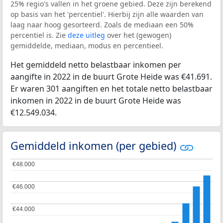
25% regio's vallen in het groene gebied. Deze zijn berekend
op basis van het 'percentiel'. Hierbij zijn alle waarden van
laag naar hoog gesorteerd. Zoals de mediaan een 50%
percentiel is. Zie
deze uitleg
over het (gewogen)
gemiddelde, mediaan, modus en percentieel.
Het gemiddeld netto belastbaar inkomen per
aangifte in 2022 in de buurt Grote Heide was €41.691.
Er waren 301 aangiften en het totale netto belastbaar
inkomen in 2022 in de buurt Grote Heide was
€12.549.034.
Gemiddeld inkomen (per gebied)
€48.000
€48.000
€46.000
€46.000
€44.000
€44.000