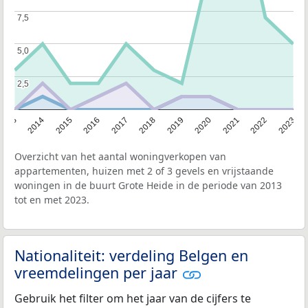
7,5
7,5
5,0
5,0
2,5
2,5
2013
2014
2015
2016
2017
2018
2019
2020
2021
2022
2023
Overzicht van het aantal woningverkopen van
appartementen, huizen met 2 of 3 gevels en vrijstaande
woningen in de buurt Grote Heide in de periode van 2013
tot en met 2023.
Nationaliteit: verdeling Belgen en
vreemdelingen per jaar
Gebruik het filter om het jaar van de cijfers te