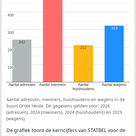
400
400
323
300
300
242
212
200
200
100
100
Aantal adressen
Aantal inwoners
Aantal
Aantal wagens
huishoudens
Aantal adressen, inwoners, huishoudens en wagens in de
buurt Grote Heide. De gegevens gelden voor: 2026
(adressen), 2024 (inwoners), 2024 (huishoudens) en 2023
(wagens).
De grafiek toont de kerncijfers van STATBEL voor de