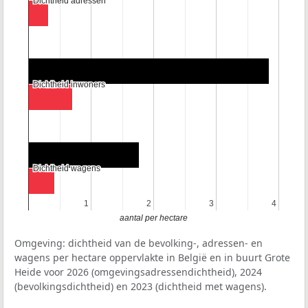
Dichtheid adressen
Dichtheid adressen
Dichtheid inwoners
Dichtheid inwoners
Dichtheid wagens
Dichtheid wagens
1
1
2
2
3
3
4
4
aantal per hectare
Omgeving: dichtheid van de bevolking-, adressen- en
wagens per hectare oppervlakte in België en in buurt Grote
Heide voor 2026 (omgevingsadressendichtheid), 2024
(bevolkingsdichtheid) en 2023 (dichtheid met wagens).