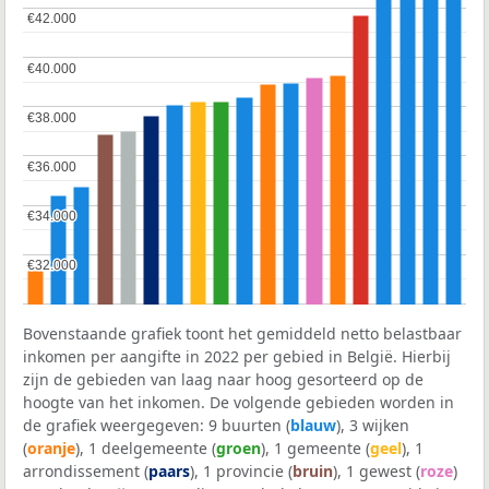
€42.000
€42.000
€40.000
€40.000
€38.000
€38.000
€36.000
€36.000
€34.000
€34.000
€32.000
€32.000
Bovenstaande grafiek toont het gemiddeld netto belastbaar
inkomen per aangifte in 2022 per gebied in België. Hierbij
zijn de gebieden van laag naar hoog gesorteerd op de
hoogte van het inkomen. De volgende gebieden worden in
de grafiek weergegeven: 9 buurten (
blauw
), 3 wijken
(
oranje
), 1 deelgemeente (
groen
), 1 gemeente (
geel
), 1
arrondissement (
paars
), 1 provincie (
bruin
), 1 gewest (
roze
)