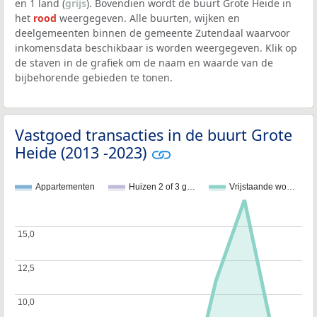
en 1 land (
grijs
). Bovendien wordt de buurt Grote Heide in
het
rood
weergegeven. Alle buurten, wijken en
deelgemeenten binnen de gemeente Zutendaal waarvoor
inkomensdata beschikbaar is worden weergegeven. Klik op
de staven in de grafiek om de naam en waarde van de
bijbehorende gebieden te tonen.
Vastgoed transacties in de buurt Grote
Heide (2013 -2023)
Appartementen
Huizen 2 of 3 g…
Vrijstaande wo…
15,0
15,0
12,5
12,5
10,0
10,0