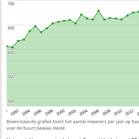
700
700
650
650
600
600
550
550
500
500
1990
1992
1994
1996
1998
2000
2002
2004
2006
2008
2010
2012
2
Bovenstaande grafiek toont het aantal inwoners per jaar op ba
voor de buurt Gewaai Heide.