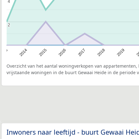
4
4
2
2
2015
2
2017
2014
2019
2016
2013
2018
Overzicht van het aantal woningverkopen van appartementen, h
vrijstaande woningen in de buurt Gewaai Heide in de periode v
Inwoners naar leeftijd - buurt Gewaai He