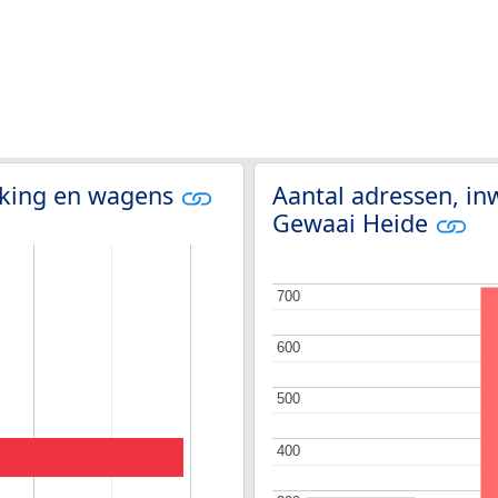
olking en wagens
Aantal adressen, in
Gewaai Heide
700
700
600
600
500
500
400
400