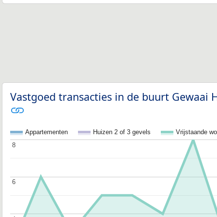
Vastgoed transacties in de buurt Gewaai H
Appartementen
Huizen 2 of 3 gevels
Vrijstaande w
8
8
6
6