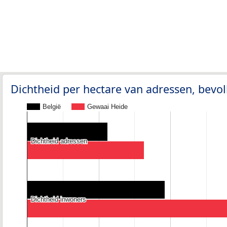
Dichtheid per hectare van adressen, bev
België
Gewaai Heide
Dichtheid adressen
Dichtheid adressen
Dichtheid inwoners
Dichtheid inwoners