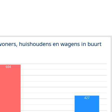
woners, huishoudens en wagens in buurt
694
427