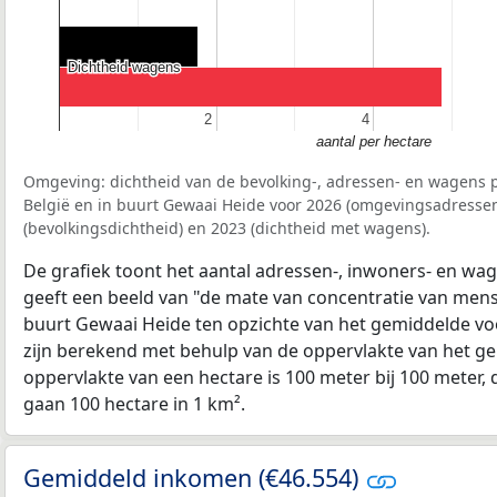
Dichtheid wagens
Dichtheid wagens
2
2
4
4
aantal per hectare
Omgeving: dichtheid van de bevolking-, adressen- en wagens p
België en in buurt Gewaai Heide voor 2026 (omgevingsadressen
(bevolkingsdichtheid) en 2023 (dichtheid met wagens).
De grafiek toont het aantal adressen-, inwoners- en wag
geeft een beeld van "de mate van concentratie van mensel
buurt Gewaai Heide ten opzichte van het gemiddelde v
zijn berekend met behulp van de oppervlakte van het ge
oppervlakte van een hectare is 100 meter bij 100 meter, d
gaan 100 hectare in 1 km².
Gemiddeld inkomen (€46.554)