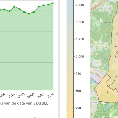
014
2016
2018
2020
2022
2024
sis van de data van
STATBEL