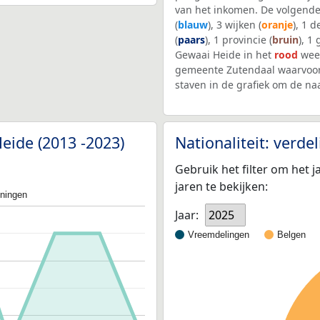
van het inkomen. De volgende
(
blauw
), 3 wijken (
oranje
), 1 
(
paars
), 1 provincie (
bruin
), 1
Gewaai Heide in het
rood
weer
gemeente Zutendaal waarvoor
staven in de grafiek om de n
eide (2013 -2023)
Nationaliteit: verd
Gebruik het filter om het j
jaren te bekijken:
oningen
Jaar:
2025
Vreemdelingen
Belgen