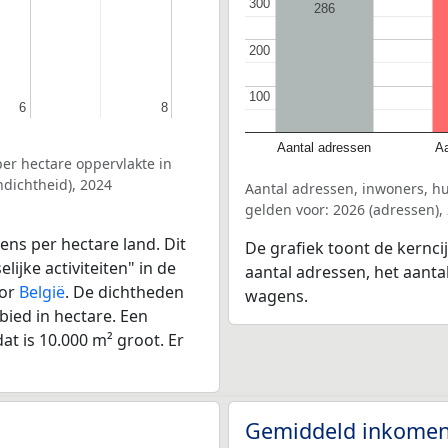
300
300
286
200
200
100
100
6
6
8
8
Aantal adressen
Aa
er hectare oppervlakte in
dichtheid), 2024
Aantal adressen, inwoners, h
gelden voor: 2026 (adressen),
ens per hectare land. Dit
De grafiek toont de kernci
ijke activiteiten" in de
aantal adressen, het aanta
oor
België
. De dichtheden
wagens.
bied in hectare. Een
at is 10.000 m² groot. Er
Gemiddeld inkomen