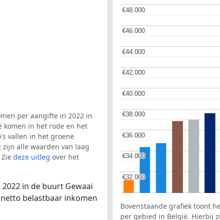
€48.000
€48.000
€46.000
€46.000
€44.000
€44.000
€42.000
€42.000
€40.000
€40.000
€38.000
€38.000
men per aangifte in 2022 in
ë komen in het rode en het
€36.000
€36.000
s vallen in het groene
j zijn alle waarden van laag
 Zie
deze uitleg
over het
€34.000
€34.000
€32.000
€32.000
 2022 in de buurt Gewaai
e netto belastbaar inkomen
Bovenstaande grafiek toont h
per gebied in België. Hierbij