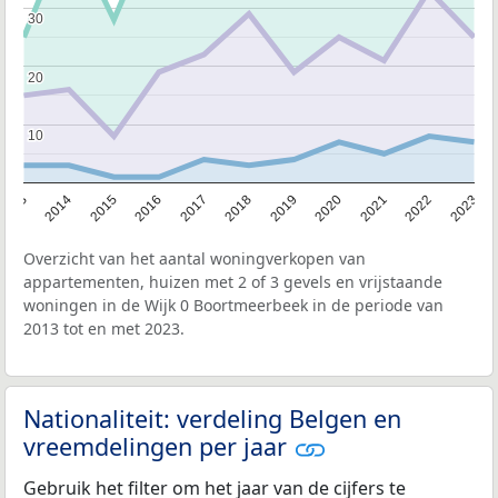
30
30
20
20
10
10
2013
2014
2015
2016
2017
2018
2019
2020
2021
2022
2023
Overzicht van het aantal woningverkopen van
appartementen, huizen met 2 of 3 gevels en vrijstaande
woningen in de Wijk 0 Boortmeerbeek in de periode van
2013 tot en met 2023.
Nationaliteit: verdeling Belgen en
vreemdelingen per jaar
Gebruik het filter om het jaar van de cijfers te