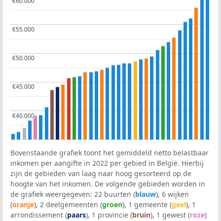
€60.000
€60.000
€55.000
€55.000
€50.000
€50.000
€45.000
€45.000
€40.000
€40.000
Bovenstaande grafiek toont het gemiddeld netto belastbaar
inkomen per aangifte in 2022 per gebied in België. Hierbij
zijn de gebieden van laag naar hoog gesorteerd op de
hoogte van het inkomen. De volgende gebieden worden in
de grafiek weergegeven: 22 buurten (
blauw
), 6 wijken
(
oranje
), 2 deelgemeenten (
groen
), 1 gemeente (
geel
), 1
arrondissement (
paars
), 1 provincie (
bruin
), 1 gewest (
roze
)