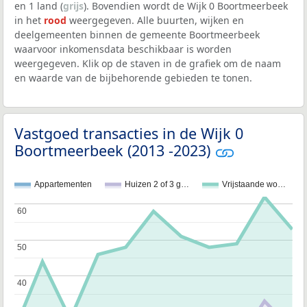
en 1 land (
grijs
). Bovendien wordt de Wijk 0 Boortmeerbeek
in het
rood
weergegeven. Alle buurten, wijken en
deelgemeenten binnen de gemeente Boortmeerbeek
waarvoor inkomensdata beschikbaar is worden
weergegeven. Klik op de staven in de grafiek om de naam
en waarde van de bijbehorende gebieden te tonen.
Vastgoed transacties in de Wijk 0
Boortmeerbeek (2013 -2023)
Appartementen
Huizen 2 of 3 g…
Vrijstaande wo…
60
60
50
50
40
40