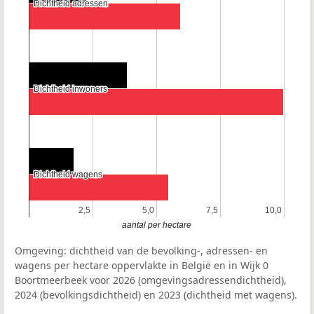
Dichtheid adressen
Dichtheid adressen
Dichtheid inwoners
Dichtheid inwoners
Dichtheid wagens
Dichtheid wagens
2,5
2,5
5,0
5,0
7,5
7,5
10,0
10,0
aantal per hectare
Omgeving: dichtheid van de bevolking-, adressen- en
wagens per hectare oppervlakte in België en in Wijk 0
Boortmeerbeek voor 2026 (omgevingsadressendichtheid),
2024 (bevolkingsdichtheid) en 2023 (dichtheid met wagens).