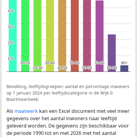
400
400
300
300
200
200
100
100
10-20
10-20
30-40
30-40
50-60
50-60
70-80
70-80
90+
90+
20-30
20-30
40-50
40-50
60-70
60-70
80-90
80-90
Bevolking, leeftijdsgroepen: aantal en percentage inwoners
op 1 januari 2024 per leeftijdscategorie in de Wijk 0
Boortmeerbeek.
Als
maatwerk
kan een Excel document met veel meer
gegevens over het aantal inwoners naar leeftijd
geleverd worden. De gegevens zijn beschikbaar voor
de periode 1990 tot en met 2026 met het aantal