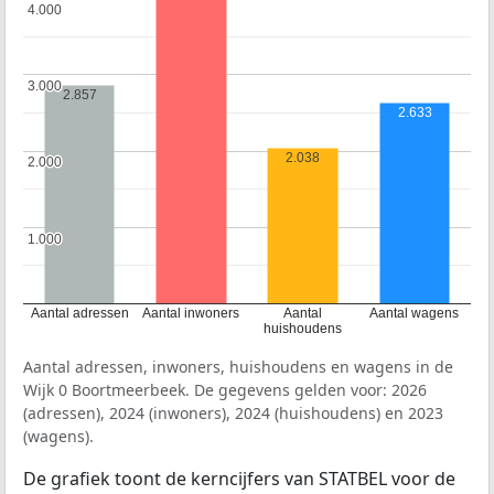
4.000
4.000
3.000
3.000
2.857
2.633
2.038
2.000
2.000
1.000
1.000
Aantal adressen
Aantal inwoners
Aantal
Aantal wagens
huishoudens
Aantal adressen, inwoners, huishoudens en wagens in de
Wijk 0 Boortmeerbeek. De gegevens gelden voor: 2026
(adressen), 2024 (inwoners), 2024 (huishoudens) en 2023
(wagens).
De grafiek toont de kerncijfers van STATBEL voor de