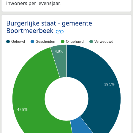
inwoners per levensjaar.
Burgerlijke staat - gemeente
Boortmeerbeek
Gehuwd
Gescheiden
Ongehuwd
Verweduwd
4,8%
39,5%
47,8%