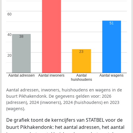
60
60
51
40
40
38
23
20
20
Aantal adressen
Aantal inwoners
Aantal
Aantal wagens
huishoudens
Aantal adressen, inwoners, huishoudens en wagens in de
buurt Pikhakendonk. De gegevens gelden voor: 2026
(adressen), 2024 (inwoners), 2024 (huishoudens) en 2023
(wagens).
De grafiek toont de kerncijfers van STATBEL voor de
buurt Pikhakendonk: het aantal adressen, het aantal