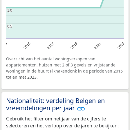
1,0
1,0
0,5
0,5
2015
2016
2017
2019
2021
2023
Overzicht van het aantal woningverkopen van
appartementen, huizen met 2 of 3 gevels en vrijstaande
woningen in de buurt Pikhakendonk in de periode van 2015
tot en met 2023.
Nationaliteit: verdeling Belgen en
vreemdelingen per jaar
Gebruik het filter om het jaar van de cijfers te
selecteren en het verloop over de jaren te bekijken: