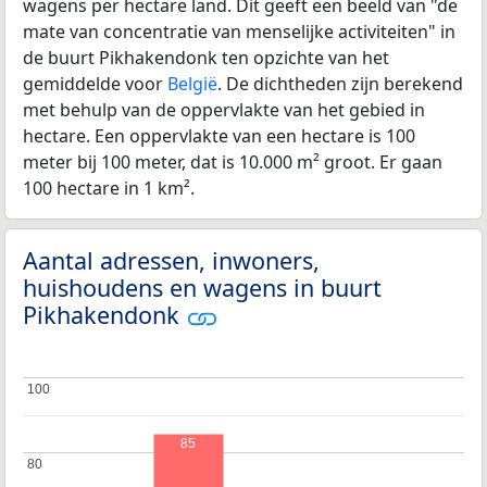
wagens per hectare land. Dit geeft een beeld van "de
mate van concentratie van menselijke activiteiten" in
de buurt Pikhakendonk ten opzichte van het
gemiddelde voor
België
. De dichtheden zijn berekend
met behulp van de oppervlakte van het gebied in
hectare. Een oppervlakte van een hectare is 100
meter bij 100 meter, dat is 10.000 m² groot. Er gaan
100 hectare in 1 km².
Aantal adressen, inwoners,
huishoudens en wagens in buurt
Pikhakendonk
100
100
85
80
80