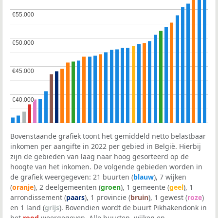
€55.000
€55.000
€50.000
€50.000
€45.000
€45.000
€40.000
€40.000
Bovenstaande grafiek toont het gemiddeld netto belastbaar
inkomen per aangifte in 2022 per gebied in België. Hierbij
zijn de gebieden van laag naar hoog gesorteerd op de
hoogte van het inkomen. De volgende gebieden worden in
de grafiek weergegeven: 21 buurten (
blauw
), 7 wijken
(
oranje
), 2 deelgemeenten (
groen
), 1 gemeente (
geel
), 1
arrondissement (
paars
), 1 provincie (
bruin
), 1 gewest (
roze
)
en 1 land (
grijs
). Bovendien wordt de buurt Pikhakendonk in
het
rood
weergegeven. Alle buurten, wijken en