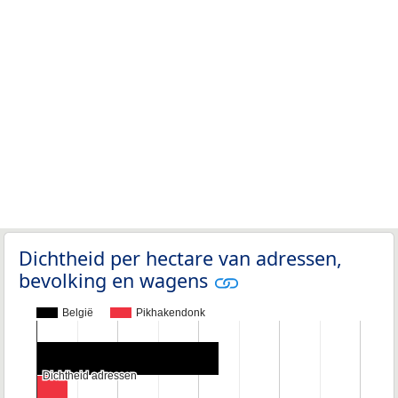
Dichtheid per hectare van adressen,
bevolking en wagens
België
Pikhakendonk
Dichtheid adressen
Dichtheid adressen