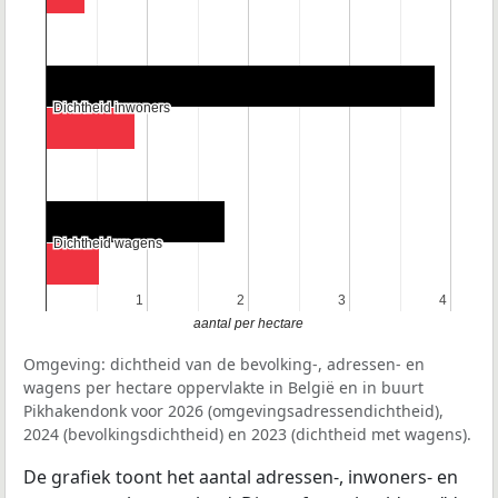
Dichtheid inwoners
Dichtheid inwoners
Dichtheid wagens
Dichtheid wagens
1
1
2
2
3
3
4
4
aantal per hectare
Omgeving: dichtheid van de bevolking-, adressen- en
wagens per hectare oppervlakte in België en in buurt
Pikhakendonk voor 2026 (omgevingsadressendichtheid),
2024 (bevolkingsdichtheid) en 2023 (dichtheid met wagens).
De grafiek toont het aantal adressen-, inwoners- en