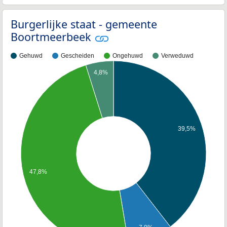
Burgerlijke staat - gemeente
Boortmeerbeek
Gehuwd
Gescheiden
Ongehuwd
Verweduwd
4,8%
39,5%
47,8%