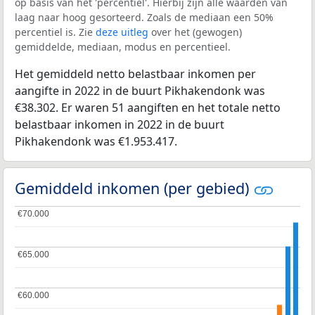
op basis van het 'percentiel'. Hierbij zijn alle waarden van
laag naar hoog gesorteerd. Zoals de mediaan een 50%
percentiel is. Zie
deze uitleg
over het (gewogen)
gemiddelde, mediaan, modus en percentieel.
Het gemiddeld netto belastbaar inkomen per
aangifte in 2022 in de buurt Pikhakendonk was
€38.302. Er waren 51 aangiften en het totale netto
belastbaar inkomen in 2022 in de buurt
Pikhakendonk was €1.953.417.
Gemiddeld inkomen (per gebied)
€70.000
€70.000
€65.000
€65.000
€60.000
€60.000