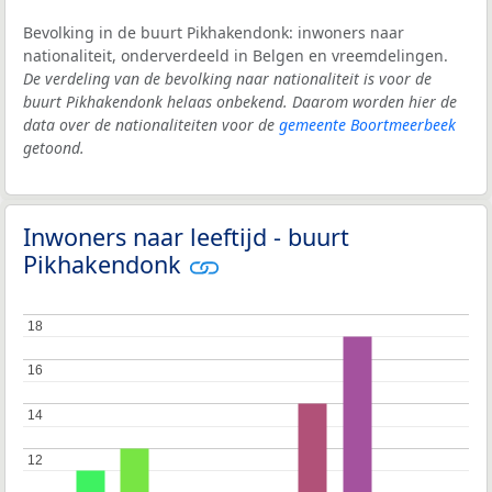
Bevolking in de buurt Pikhakendonk: inwoners naar
nationaliteit, onderverdeeld in Belgen en vreemdelingen.
De verdeling van de bevolking naar nationaliteit is voor de
buurt Pikhakendonk helaas onbekend. Daarom worden hier de
data over de nationaliteiten voor de
gemeente Boortmeerbeek
getoond.
Inwoners naar leeftijd - buurt
Pikhakendonk
18
18
16
16
14
14
12
12