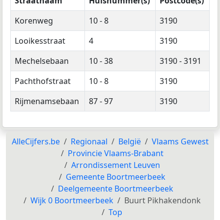
Straatnaam
Huisnummer(s)
Postcode(s)
Korenweg
10 - 8
3190
Looikesstraat
4
3190
Mechelsebaan
10 - 38
3190 - 3191
Pachthofstraat
10 - 8
3190
Rijmenamsebaan
87 - 97
3190
AlleCijfers.be
Regionaal
België
Vlaams Gewest
Provincie Vlaams-Brabant
Arrondissement Leuven
Gemeente Boortmeerbeek
Deelgemeente Boortmeerbeek
Wijk 0 Boortmeerbeek
Buurt Pikhakendonk
Top