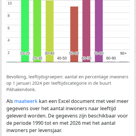
10
10
8
8
6
6
4
4
2
2
10-20
10-20
30-40
30-40
50-60
50-60
70-80
70-80
90+
90+
20-30
20-30
40-50
40-50
60-70
60-70
80-90
80-90
Bevolking, leeftijdsgroepen: aantal en percentage inwoners
op 1 januari 2024 per leeftijdscategorie in de buurt
Pikhakendonk.
Als
maatwerk
kan een Excel document met veel meer
gegevens over het aantal inwoners naar leeftijd
geleverd worden. De gegevens zijn beschikbaar voor
de periode 1990 tot en met 2026 met het aantal
inwoners per levensjaar.