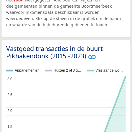
deelgemeenten binnen de gemeente Boortmeerbeek
waarvoor inkomensdata beschikbaar is worden
weergegeven. Klik op de staven in de grafiek om de naam
en waarde van de bijbehorende gebieden te tonen.
Vastgoed transacties in de buurt
Pikhakendonk (2015 -2023)
Appartementen
Huizen 2 of 3 g…
Vrijstaande wo…
3,0
3,0
2,5
2,5
2,0
2,0
1,5
1,5