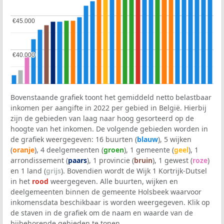
€45.000
€45.000
€40.000
€40.000
Bovenstaande grafiek toont het gemiddeld netto belastbaar
inkomen per aangifte in 2022 per gebied in België. Hierbij
zijn de gebieden van laag naar hoog gesorteerd op de
hoogte van het inkomen. De volgende gebieden worden in
de grafiek weergegeven: 16 buurten (
blauw
), 5 wijken
(
oranje
), 4 deelgemeenten (
groen
), 1 gemeente (
geel
), 1
arrondissement (
paars
), 1 provincie (
bruin
), 1 gewest (
roze
)
en 1 land (
grijs
). Bovendien wordt de Wijk 1 Kortrijk-Dutsel
in het
rood
weergegeven. Alle buurten, wijken en
deelgemeenten binnen de gemeente Holsbeek waarvoor
inkomensdata beschikbaar is worden weergegeven. Klik op
de staven in de grafiek om de naam en waarde van de
bijbehorende gebieden te tonen.