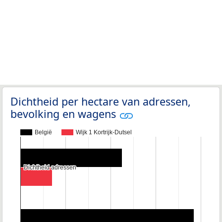
Dichtheid per hectare van adressen,
bevolking en wagens
België
Wijk 1 Kortrijk-Dutsel
Dichtheid adressen
Dichtheid adressen