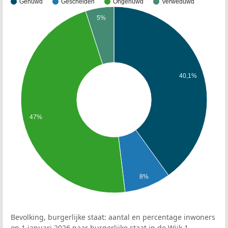
Gehuwd
Gescheiden
Ongehuwd
Verweduwd
5%
40,1%
47%
8%
Bevolking, burgerlijke staat: aantal en percentage inwoners
op 1 januari 2026 naar burgerlijke staat in de Wijk 1