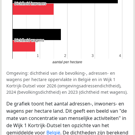
Dichtheid inwoners
Dichtheid inwoners
Dichtheid wagens
Dichtheid wagens
1
1
2
2
3
3
4
4
aantal per hectare
Omgeving: dichtheid van de bevolking-, adressen- en
wagens per hectare oppervlakte in België en in Wijk 1
Kortrijk-Dutsel voor 2026 (omgevingsadressendichtheid),
2024 (bevolkingsdichtheid) en 2023 (dichtheid met wagens).
De grafiek toont het aantal adressen-, inwoners- en
wagens per hectare land. Dit geeft een beeld van "de
mate van concentratie van menselijke activiteiten" in
de Wijk 1 Kortrijk-Dutsel ten opzichte van het
gemiddelde voor
België
. De dichtheden zijn berekend