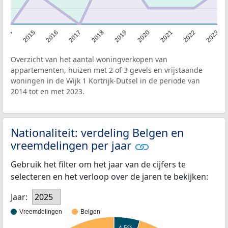
2014
2015
2016
2017
2018
2019
2020
2021
2022
2023
Overzicht van het aantal woningverkopen van
appartementen, huizen met 2 of 3 gevels en vrijstaande
woningen in de Wijk 1 Kortrijk-Dutsel in de periode van
2014 tot en met 2023.
Nationaliteit: verdeling Belgen en
vreemdelingen per jaar
Gebruik het filter om het jaar van de cijfers te
selecteren en het verloop over de jaren te bekijken:
Jaar:
2025
Vreemdelingen
Belgen