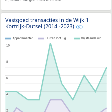
Vastgoed transacties in de Wijk 1
Kortrijk-Dutsel (2014 -2023)
Appartementen
Huizen 2 of 3 g…
Vrijstaande wo…
10
10
8
8
6
6
4
4
2
2