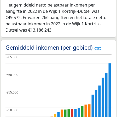
Het gemiddeld netto belastbaar inkomen per
aangifte in 2022 in de Wijk 1 Kortrijk-Dutsel was
€49.572. Er waren 266 aangiften en het totale netto
belastbaar inkomen in 2022 in de Wijk 1 Kortrijk-
Dutsel was €13.186.243.
Gemiddeld inkomen (per gebied)
€65.000
€65.000
€60.000
€60.000
€55.000
€55.000
€50.000
€50.000