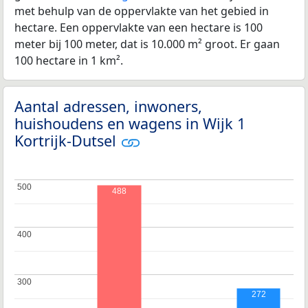
met behulp van de oppervlakte van het gebied in
hectare. Een oppervlakte van een hectare is 100
meter bij 100 meter, dat is 10.000 m² groot. Er gaan
100 hectare in 1 km².
Aantal adressen, inwoners,
huishoudens en wagens in Wijk 1
Kortrijk-Dutsel
500
500
488
400
400
300
300
272