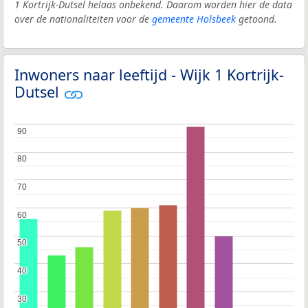
1 Kortrijk-Dutsel helaas onbekend. Daarom worden hier de data
over de nationaliteiten voor de
gemeente Holsbeek
getoond.
Inwoners naar leeftijd - Wijk 1 Kortrijk-
Dutsel
90
90
80
80
70
70
60
60
50
50
40
40
30
30