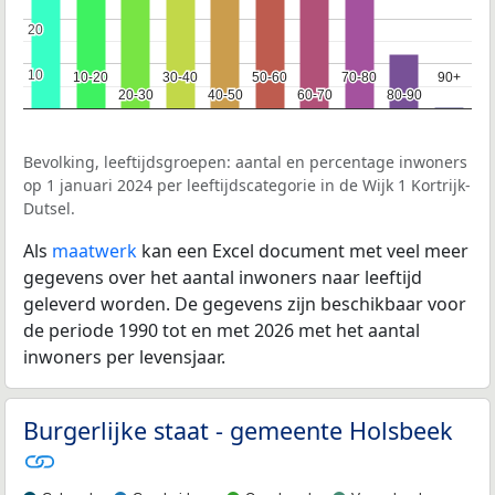
20
20
10
10
10-20
10-20
30-40
30-40
50-60
50-60
70-80
70-80
90+
90+
20-30
20-30
40-50
40-50
60-70
60-70
80-90
80-90
Bevolking, leeftijdsgroepen: aantal en percentage inwoners
op 1 januari 2024 per leeftijdscategorie in de Wijk 1 Kortrijk-
Dutsel.
Als
maatwerk
kan een Excel document met veel meer
gegevens over het aantal inwoners naar leeftijd
geleverd worden. De gegevens zijn beschikbaar voor
de periode 1990 tot en met 2026 met het aantal
inwoners per levensjaar.
Burgerlijke staat - gemeente Holsbeek