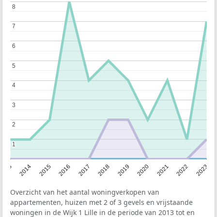
8
8
7
7
6
6
5
5
4
4
3
3
2
2
1
1
2013
2014
2015
2016
2017
2018
2019
2020
2021
2022
2023
Overzicht van het aantal woningverkopen van
appartementen, huizen met 2 of 3 gevels en vrijstaande
woningen in de Wijk 1 Lille in de periode van 2013 tot en