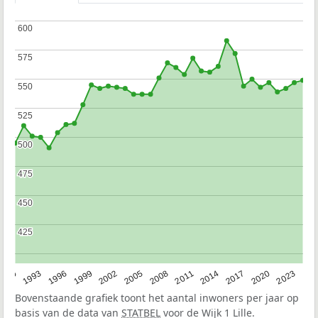
600
600
575
575
550
550
525
525
500
500
475
475
450
450
425
425
2023
1990
1993
1996
1999
2002
2005
2008
2011
2014
2017
2020
Bovenstaande grafiek toont het aantal inwoners per jaar op
basis van de data van
STATBEL
voor de Wijk 1 Lille.