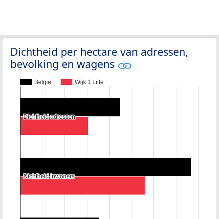
Dichtheid per hectare van adressen,
bevolking en wagens
België
Wijk 1 Lille
Dichtheid adressen
Dichtheid adressen
Dichtheid inwoners
Dichtheid inwoners