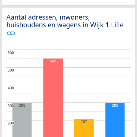
Aantal adressen, inwoners,
huishoudens en wagens in Wijk 1 Lille
600
600
549
500
500
400
400
299
299
300
300
207
200
200