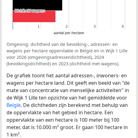
Dichtheid wagens
Dichtheid wagens
1
1
2
2
3
3
4
4
aantal per hectare
Omgeving: dichtheid van de bevolking-, adressen- en
wagens per hectare oppervlakte in België en in Wijk 1 Lille
voor 2026 (omgevingsadressendichtheid), 2024
(bevolkingsdichtheid) en 2023 (dichtheid met wagens).
De grafiek toont het aantal adressen-, inwoners- en
wagens per hectare land. Dit geeft een beeld van "de
mate van concentratie van menselijke activiteiten" in
de Wijk 1 Lille ten opzichte van het gemiddelde voor
België
. De dichtheden zijn berekend met behulp van
de oppervlakte van het gebied in hectare. Een
oppervlakte van een hectare is 100 meter bij 100
meter, dat is 10.000 m² groot. Er gaan 100 hectare in
1 km².