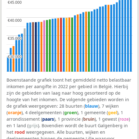
€45.000
€45.000
€40.000
€40.000
€35.000
€35.000
€30.000
€30.000
Bovenstaande grafiek toont het gemiddeld netto belastbaar
inkomen per aangifte in 2022 per gebied in België. Hierbij
zijn de gebieden van laag naar hoog gesorteerd op de
hoogte van het inkomen. De volgende gebieden worden in
de grafiek weergegeven: 28 buurten (
blauw
), 7 wijken
(
oranje
), 4 deelgemeenten (
groen
), 1 gemeente (
geel
), 1
arrondissement (
paars
), 1 provincie (
bruin
), 1 gewest (
roze
)
en 1 land (
grijs
). Bovendien wordt de buurt Galgenberg in
het
rood
weergegeven. Alle buurten, wijken en
deelgemeenten binnen de gemeente Lille waarvoor