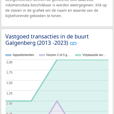
inkomensdata beschikbaar is worden weergegeven. Klik op
de staven in de grafiek om de naam en waarde van de
bijbehorende gebieden te tonen.
Vastgoed transacties in de buurt
Galgenberg (2013 -2023)
Appartementen
Huizen 2 of 3 g…
Vrijstaande wo…
2,00
2,00
1,75
1,75
1,50
1,50
1,25
1,25
1,00
1,00
0,75
0,75