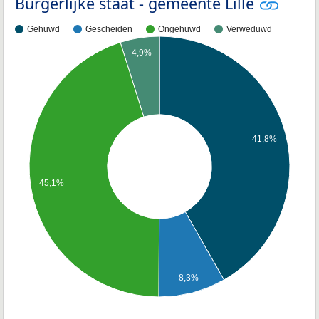
Burgerlijke staat - gemeente Lille
Gehuwd
Gescheiden
Ongehuwd
Verweduwd
4,9%
41,8%
45,1%
8,3%