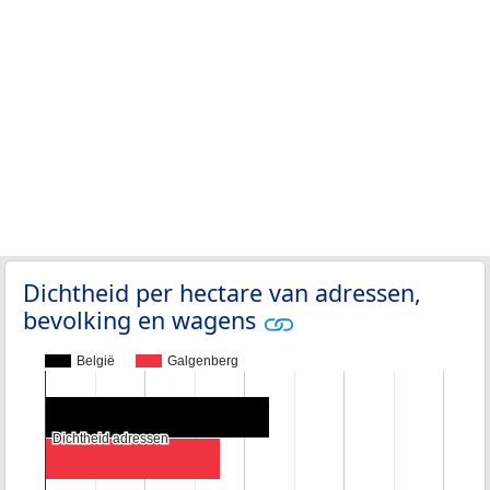
Dichtheid per hectare van adressen,
bevolking en wagens
België
Galgenberg
Dichtheid adressen
Dichtheid adressen