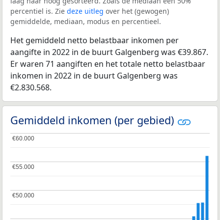
laag naar hoog gesorteerd. Zoals de mediaan een 50%
percentiel is. Zie
deze uitleg
over het (gewogen)
gemiddelde, mediaan, modus en percentieel.
Het gemiddeld netto belastbaar inkomen per
aangifte in 2022 in de buurt Galgenberg was €39.867.
Er waren 71 aangiften en het totale netto belastbaar
inkomen in 2022 in de buurt Galgenberg was
€2.830.568.
Gemiddeld inkomen (per gebied)
€60.000
€60.000
€55.000
€55.000
€50.000
€50.000