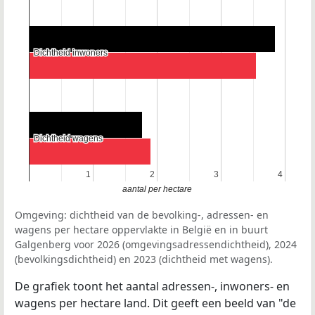
Dichtheid inwoners
Dichtheid inwoners
Dichtheid wagens
Dichtheid wagens
1
1
2
2
3
3
4
4
aantal per hectare
Omgeving: dichtheid van de bevolking-, adressen- en
wagens per hectare oppervlakte in België en in buurt
Galgenberg voor 2026 (omgevingsadressendichtheid), 2024
(bevolkingsdichtheid) en 2023 (dichtheid met wagens).
De grafiek toont het aantal adressen-, inwoners- en
wagens per hectare land. Dit geeft een beeld van "de