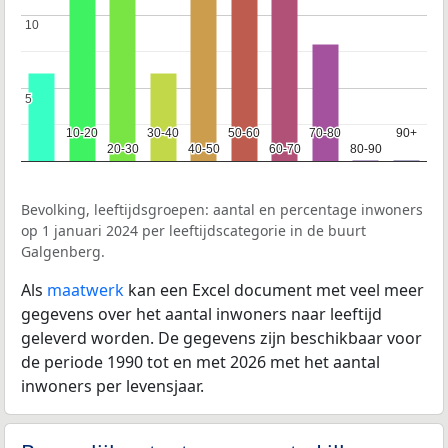
10
10
5
5
10-20
10-20
30-40
30-40
50-60
50-60
70-80
70-80
90+
90+
20-30
20-30
40-50
40-50
60-70
60-70
80-90
80-90
Bevolking, leeftijdsgroepen: aantal en percentage inwoners
op 1 januari 2024 per leeftijdscategorie in de buurt
Galgenberg.
Als
maatwerk
kan een Excel document met veel meer
gegevens over het aantal inwoners naar leeftijd
geleverd worden. De gegevens zijn beschikbaar voor
de periode 1990 tot en met 2026 met het aantal
inwoners per levensjaar.