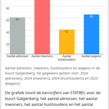
80
80
66
61
60
60
41
40
40
20
20
Aantal adressen
Aantal inwoners
Aantal
Aantal wagens
huishoudens
Aantal adressen, inwoners, huishoudens en wagens in de
buurt Galgenberg. De gegevens gelden voor: 2026
(adressen), 2024 (inwoners), 2024 (huishoudens) en 2023
(wagens).
De grafiek toont de kerncijfers van STATBEL voor de
buurt Galgenberg: het aantal adressen, het aantal
inwoners, het aantal huishoudens en het aantal