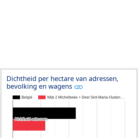
Dichtheid per hectare van adressen,
bevolking en wagens
België
Wijk 2 Michelbeke + Deel Sint-Maria-Ouden…
Dichtheid adressen
Dichtheid adressen