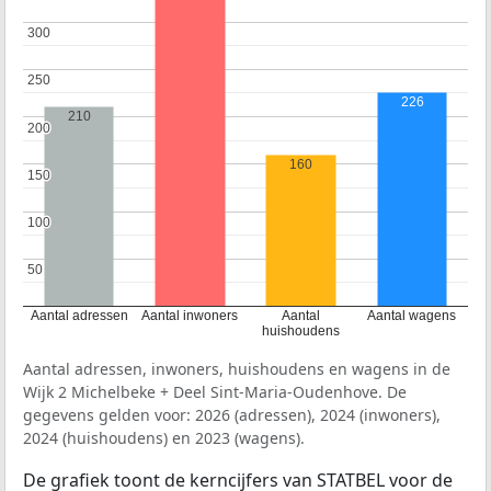
300
300
250
250
226
210
200
200
160
150
150
100
100
50
50
Aantal adressen
Aantal inwoners
Aantal
Aantal wagens
huishoudens
Aantal adressen, inwoners, huishoudens en wagens in de
Wijk 2 Michelbeke + Deel Sint-Maria-Oudenhove. De
gegevens gelden voor: 2026 (adressen), 2024 (inwoners),
2024 (huishoudens) en 2023 (wagens).
De grafiek toont de kerncijfers van STATBEL voor de