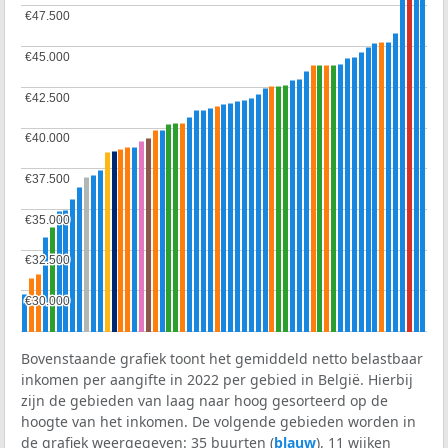
€47.500
€47.500
€45.000
€45.000
€42.500
€42.500
€40.000
€40.000
€37.500
€37.500
€35.000
€35.000
€32.500
€32.500
€30.000
€30.000
Bovenstaande grafiek toont het gemiddeld netto belastbaar
inkomen per aangifte in 2022 per gebied in België. Hierbij
zijn de gebieden van laag naar hoog gesorteerd op de
hoogte van het inkomen. De volgende gebieden worden in
de grafiek weergegeven: 35 buurten (
blauw
), 11 wijken