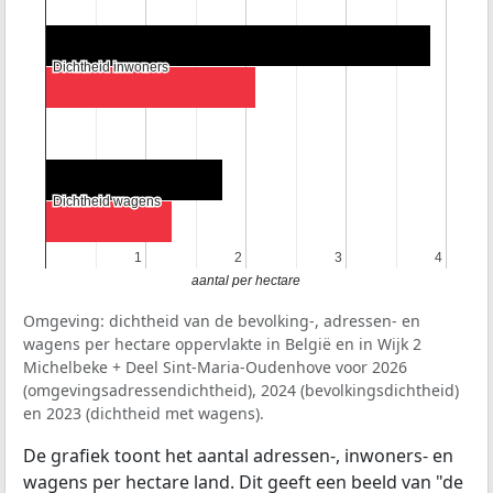
Dichtheid inwoners
Dichtheid inwoners
Dichtheid wagens
Dichtheid wagens
1
1
2
2
3
3
4
4
aantal per hectare
Omgeving: dichtheid van de bevolking-, adressen- en
wagens per hectare oppervlakte in België en in Wijk 2
Michelbeke + Deel Sint-Maria-Oudenhove voor 2026
(omgevingsadressendichtheid), 2024 (bevolkingsdichtheid)
en 2023 (dichtheid met wagens).
De grafiek toont het aantal adressen-, inwoners- en
wagens per hectare land. Dit geeft een beeld van "de