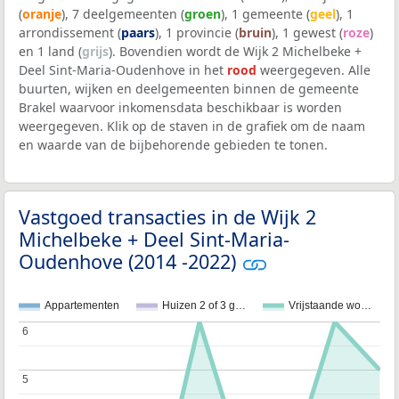
(
oranje
), 7 deelgemeenten (
groen
), 1 gemeente (
geel
), 1
arrondissement (
paars
), 1 provincie (
bruin
), 1 gewest (
roze
)
en 1 land (
grijs
). Bovendien wordt de Wijk 2 Michelbeke +
Deel Sint-Maria-Oudenhove in het
rood
weergegeven. Alle
buurten, wijken en deelgemeenten binnen de gemeente
Brakel waarvoor inkomensdata beschikbaar is worden
weergegeven. Klik op de staven in de grafiek om de naam
en waarde van de bijbehorende gebieden te tonen.
Vastgoed transacties in de Wijk 2
Michelbeke + Deel Sint-Maria-
Oudenhove (2014 -2022)
Appartementen
Huizen 2 of 3 g…
Vrijstaande wo…
6
6
5
5