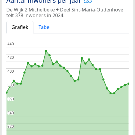
Aantal inwoners per jaar
De Wijk 2 Michelbeke + Deel Sint-Maria-Oudenhove
telt 378 inwoners in 2024.
Grafiek
Tabel
440
440
420
420
400
400
380
380
360
360
340
340
320
320