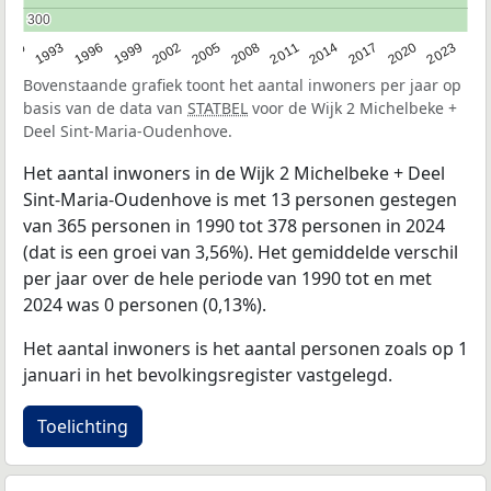
300
300
2023
1990
1993
1996
1999
2002
2005
2008
2011
2014
2017
2020
Bovenstaande grafiek toont het aantal inwoners per jaar op
basis van de data van
STATBEL
voor de Wijk 2 Michelbeke +
Deel Sint-Maria-Oudenhove.
Het aantal inwoners in de Wijk 2 Michelbeke + Deel
Sint-Maria-Oudenhove is met 13 personen gestegen
van 365 personen in 1990 tot 378 personen in 2024
(dat is een groei van 3,56%). Het gemiddelde verschil
per jaar over de hele periode van 1990 tot en met
2024 was 0 personen (0,13%).
Het aantal inwoners is het aantal personen zoals op 1
januari in het bevolkingsregister vastgelegd.
Toelichting