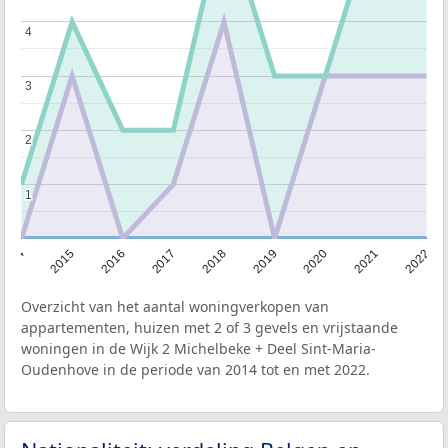
4
4
3
3
2
2
1
1
2014
2015
2016
2017
2018
2019
2020
2021
2022
Overzicht van het aantal woningverkopen van
appartementen, huizen met 2 of 3 gevels en vrijstaande
woningen in de Wijk 2 Michelbeke + Deel Sint-Maria-
Oudenhove in de periode van 2014 tot en met 2022.