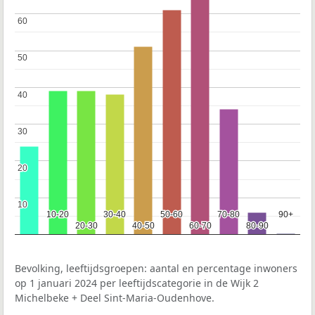
60
60
50
50
40
40
30
30
20
20
10
10
10-20
10-20
30-40
30-40
50-60
50-60
70-80
70-80
90+
90+
20-30
20-30
40-50
40-50
60-70
60-70
80-90
80-90
Bevolking, leeftijdsgroepen: aantal en percentage inwoners
op 1 januari 2024 per leeftijdscategorie in de Wijk 2
Michelbeke + Deel Sint-Maria-Oudenhove.