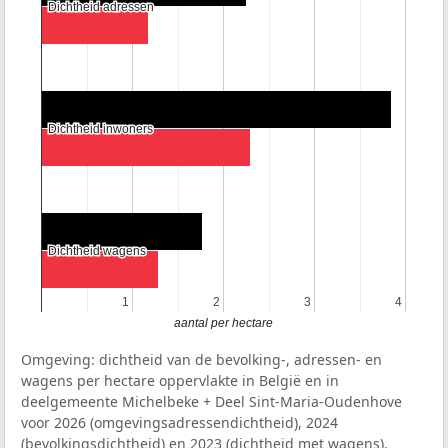
Dichtheid adressen
Dichtheid adressen
Dichtheid inwoners
Dichtheid inwoners
Dichtheid wagens
Dichtheid wagens
1
1
2
2
3
3
4
4
aantal per hectare
Omgeving: dichtheid van de bevolking-, adressen- en
wagens per hectare oppervlakte in België en in
deelgemeente Michelbeke + Deel Sint-Maria-Oudenhove
voor 2026 (omgevingsadressendichtheid), 2024
(bevolkingsdichtheid) en 2023 (dichtheid met wagens).