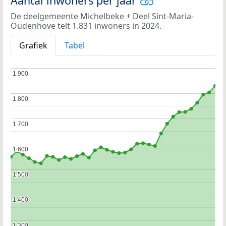
Aantal inwoners per jaar
De deelgemeente Michelbeke + Deel Sint-Maria-
Oudenhove telt 1.831 inwoners in 2024.
Grafiek
Tabel
1.900
1.900
1.800
1.800
1.700
1.700
1.600
1.600
1.500
1.500
1.400
1.400
1.300
1.300