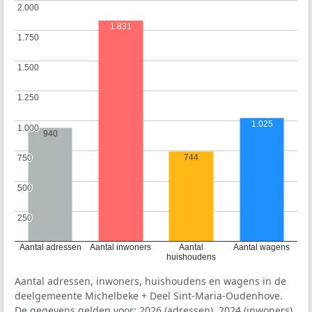
2.000
2.000
1.831
1.750
1.750
1.500
1.500
1.250
1.250
1.025
1.000
1.000
940
744
750
750
500
500
250
250
Aantal adressen
Aantal inwoners
Aantal
Aantal wagens
huishoudens
Aantal adressen, inwoners, huishoudens en wagens in de
deelgemeente Michelbeke + Deel Sint-Maria-Oudenhove.
De gegevens gelden voor: 2026 (adressen), 2024 (inwoners),