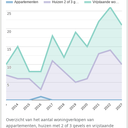
Appartementen
Huizen 2 of 3 g…
Vrijstaande wo…
25
25
20
20
15
15
10
10
5
5
2013
2014
2015
2016
2017
2018
2019
2020
2021
2022
2023
Overzicht van het aantal woningverkopen van
appartementen, huizen met 2 of 3 gevels en vrijstaande