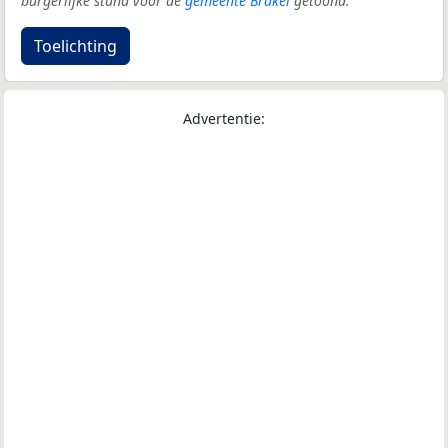
burgerlijke stand voor de
gemeente Brakel
getoond.
Toelichting
Advertentie: