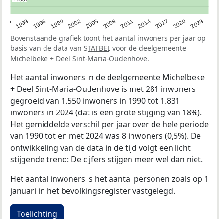
2023
1990
1993
1996
1999
2002
2005
2008
2011
2014
2017
2020
Bovenstaande grafiek toont het aantal inwoners per jaar op
basis van de data van
STATBEL
voor de deelgemeente
Michelbeke + Deel Sint-Maria-Oudenhove.
Het aantal inwoners in de deelgemeente Michelbeke
+ Deel Sint-Maria-Oudenhove is met 281 inwoners
gegroeid van 1.550 inwoners in 1990 tot 1.831
inwoners in 2024 (dat is een grote stijging van 18%).
Het gemiddelde verschil per jaar over de hele periode
van 1990 tot en met 2024 was 8 inwoners (0,5%). De
ontwikkeling van de data in de tijd volgt een licht
stijgende trend: De cijfers stijgen meer wel dan niet.
Het aantal inwoners is het aantal personen zoals op 1
januari in het bevolkingsregister vastgelegd.
Toelichting