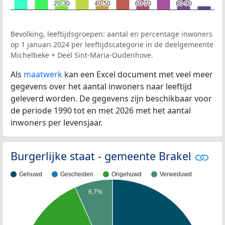
20-30
20-30
40-50
40-50
60-70
60-70
80-90
80-90
Bevolking, leeftijdsgroepen: aantal en percentage inwoners
op 1 januari 2024 per leeftijdscategorie in de deelgemeente
Michelbeke + Deel Sint-Maria-Oudenhove.
Als
maatwerk
kan een Excel document met veel meer
gegevens over het aantal inwoners naar leeftijd
geleverd worden. De gegevens zijn beschikbaar voor
de periode 1990 tot en met 2026 met het aantal
inwoners per levensjaar.
Burgerlijke staat - gemeente Brakel
Gehuwd
Gescheiden
Ongehuwd
Verweduwd
6,7%