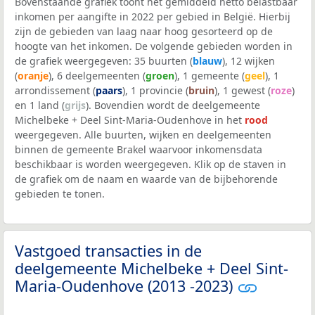
Bovenstaande grafiek toont het gemiddeld netto belastbaar
inkomen per aangifte in 2022 per gebied in België. Hierbij
zijn de gebieden van laag naar hoog gesorteerd op de
hoogte van het inkomen. De volgende gebieden worden in
de grafiek weergegeven: 35 buurten (
blauw
), 12 wijken
(
oranje
), 6 deelgemeenten (
groen
), 1 gemeente (
geel
), 1
arrondissement (
paars
), 1 provincie (
bruin
), 1 gewest (
roze
)
en 1 land (
grijs
). Bovendien wordt de deelgemeente
Michelbeke + Deel Sint-Maria-Oudenhove in het
rood
weergegeven. Alle buurten, wijken en deelgemeenten
binnen de gemeente Brakel waarvoor inkomensdata
beschikbaar is worden weergegeven. Klik op de staven in
de grafiek om de naam en waarde van de bijbehorende
gebieden te tonen.
Vastgoed transacties in de
deelgemeente Michelbeke + Deel Sint-
Maria-Oudenhove (2013 -2023)