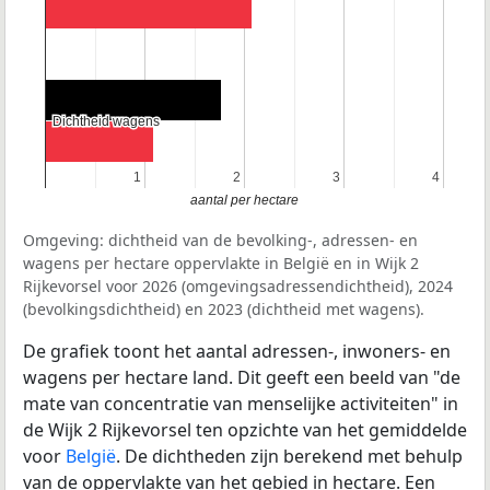
Dichtheid wagens
Dichtheid wagens
1
1
2
2
3
3
4
4
aantal per hectare
Omgeving: dichtheid van de bevolking-, adressen- en
wagens per hectare oppervlakte in België en in Wijk 2
Rijkevorsel voor 2026 (omgevingsadressendichtheid), 2024
(bevolkingsdichtheid) en 2023 (dichtheid met wagens).
De grafiek toont het aantal adressen-, inwoners- en
wagens per hectare land. Dit geeft een beeld van "de
mate van concentratie van menselijke activiteiten" in
de Wijk 2 Rijkevorsel ten opzichte van het gemiddelde
voor
België
. De dichtheden zijn berekend met behulp
van de oppervlakte van het gebied in hectare. Een