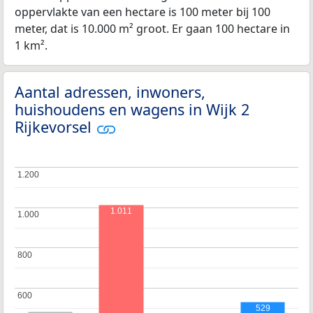
oppervlakte van een hectare is 100 meter bij 100
meter, dat is 10.000 m² groot. Er gaan 100 hectare in
1 km².
Aantal adressen, inwoners,
huishoudens en wagens in Wijk 2
Rijkevorsel
1.200
1.200
1.011
1.000
1.000
800
800
600
600
529