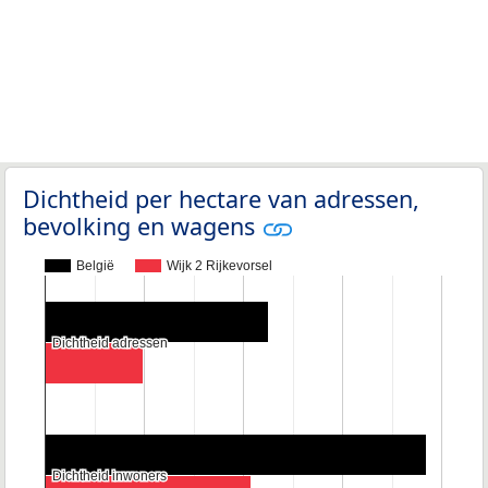
Dichtheid per hectare van adressen,
bevolking en wagens
België
Wijk 2 Rijkevorsel
Dichtheid adressen
Dichtheid adressen
Dichtheid inwoners
Dichtheid inwoners