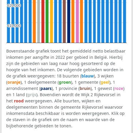
€20.000
€20.000
€10.000
€10.000
Bovenstaande grafiek toont het gemiddeld netto belastbaar
inkomen per aangifte in 2022 per gebied in België. Hierbij
zijn de gebieden van laag naar hoog gesorteerd op de
hoogte van het inkomen. De volgende gebieden worden in
de grafiek weergegeven: 18 buurten (
blauw
), 3 wijken
(
oranje
), 1 deelgemeente (
groen
), 1 gemeente (
geel
), 1
arrondissement (
paars
), 1 provincie (
bruin
), 1 gewest (
roze
)
en 1 land (
grijs
). Bovendien wordt de Wijk 2 Rijkevorsel in
het
rood
weergegeven. Alle buurten, wijken en
deelgemeenten binnen de gemeente Rijkevorsel waarvoor
inkomensdata beschikbaar is worden weergegeven. Klik op
de staven in de grafiek om de naam en waarde van de
bijbehorende gebieden te tonen.