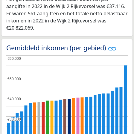
aangifte in 2022 in de Wijk 2 Rijkevorsel was €37.116.
Er waren 561 aangiften en het totale netto belastbaar
inkomen in 2022 in de Wijk 2 Rijkevorsel was
€20.822.069.
Gemiddeld inkomen (per gebied)
€60.000
€60.000
€50.000
€50.000
€40.000
€40.000
€30.000
€30.000