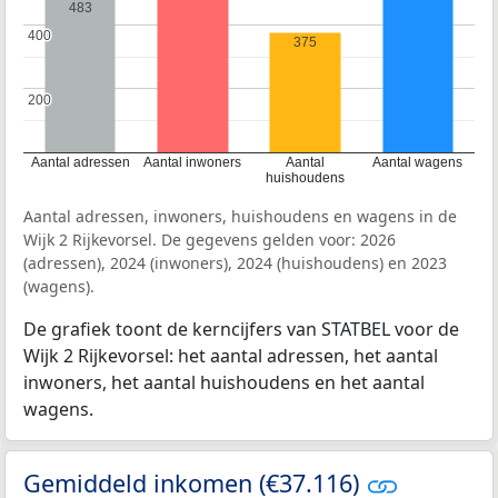
483
400
400
375
200
200
Aantal adressen
Aantal inwoners
Aantal
Aantal wagens
huishoudens
Aantal adressen, inwoners, huishoudens en wagens in de
Wijk 2 Rijkevorsel. De gegevens gelden voor: 2026
(adressen), 2024 (inwoners), 2024 (huishoudens) en 2023
(wagens).
De grafiek toont de kerncijfers van STATBEL voor de
Wijk 2 Rijkevorsel: het aantal adressen, het aantal
inwoners, het aantal huishoudens en het aantal
wagens.
Gemiddeld inkomen (€37.116)