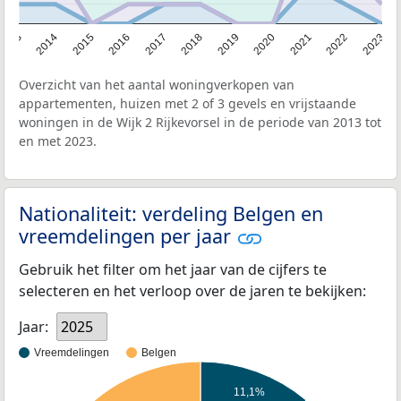
2013
2014
2015
2016
2017
2018
2019
2020
2021
2022
2023
Overzicht van het aantal woningverkopen van
appartementen, huizen met 2 of 3 gevels en vrijstaande
woningen in de Wijk 2 Rijkevorsel in de periode van 2013 tot
en met 2023.
Nationaliteit: verdeling Belgen en
vreemdelingen per jaar
Gebruik het filter om het jaar van de cijfers te
selecteren en het verloop over de jaren te bekijken:
Jaar:
2025
Vreemdelingen
Belgen
11,1%