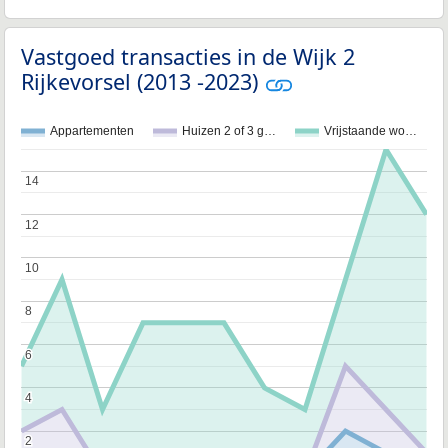
Vastgoed transacties in de Wijk 2
Rijkevorsel (2013 -2023)
Appartementen
Huizen 2 of 3 g…
Vrijstaande wo…
14
14
12
12
10
10
8
8
6
6
4
4
2
2