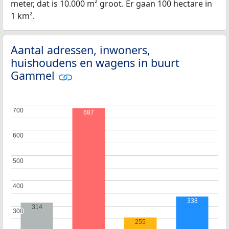
meter, dat is 10.000 m² groot. Er gaan 100 hectare in
1 km².
Aantal adressen, inwoners,
huishoudens en wagens in buurt
Gammel
700
700
687
600
600
500
500
400
400
338
314
300
300
255