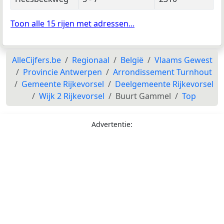
Toon alle 15 rijen met adressen...
AlleCijfers.be
Regionaal
België
Vlaams Gewest
Provincie Antwerpen
Arrondissement Turnhout
Gemeente Rijkevorsel
Deelgemeente Rijkevorsel
Wijk 2 Rijkevorsel
Buurt Gammel
Top
Advertentie: