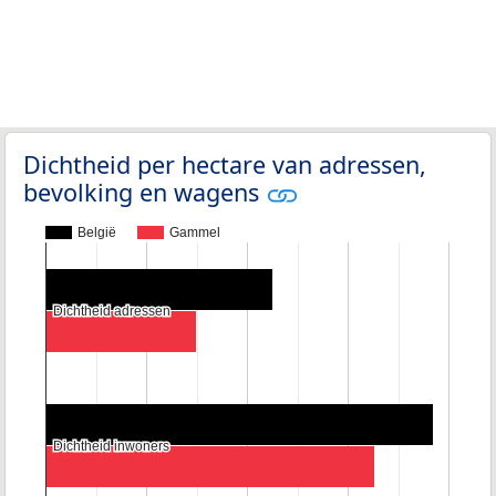
Dichtheid per hectare van adressen,
bevolking en wagens
België
Gammel
Dichtheid adressen
Dichtheid adressen
Dichtheid inwoners
Dichtheid inwoners