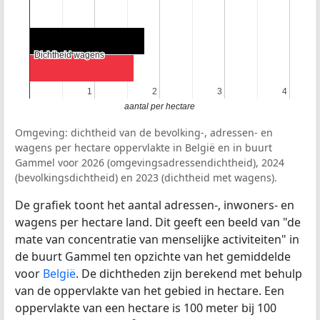
Dichtheid wagens
Dichtheid wagens
1
1
2
2
3
3
4
4
aantal per hectare
Omgeving: dichtheid van de bevolking-, adressen- en
wagens per hectare oppervlakte in België en in buurt
Gammel voor 2026 (omgevingsadressendichtheid), 2024
(bevolkingsdichtheid) en 2023 (dichtheid met wagens).
De grafiek toont het aantal adressen-, inwoners- en
wagens per hectare land. Dit geeft een beeld van "de
mate van concentratie van menselijke activiteiten" in
de buurt Gammel ten opzichte van het gemiddelde
voor
België
. De dichtheden zijn berekend met behulp
van de oppervlakte van het gebied in hectare. Een
oppervlakte van een hectare is 100 meter bij 100