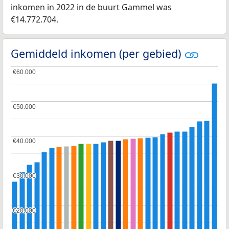
inkomen in 2022 in de buurt Gammel was
€14.772.704.
Gemiddeld inkomen (per gebied)
€60.000
€60.000
€50.000
€50.000
€40.000
€40.000
€30.000
€30.000
€20.000
€20.000