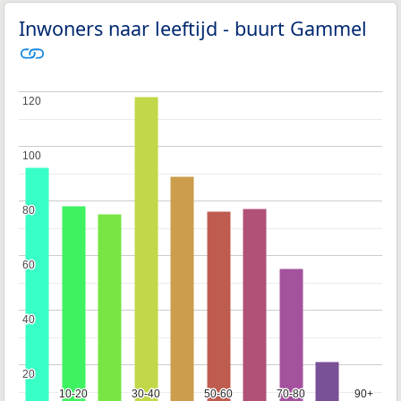
Inwoners naar leeftijd - buurt Gammel
120
120
100
100
80
80
60
60
40
40
20
20
10-20
10-20
30-40
30-40
50-60
50-60
70-80
70-80
90+
90+