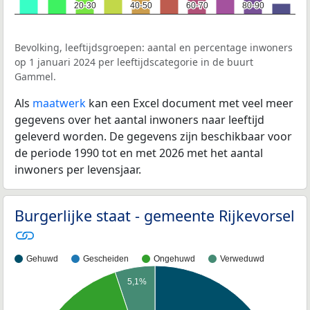
20-30
20-30
40-50
40-50
60-70
60-70
80-90
80-90
Bevolking, leeftijdsgroepen: aantal en percentage inwoners
op 1 januari 2024 per leeftijdscategorie in de buurt
Gammel.
Als
maatwerk
kan een Excel document met veel meer
gegevens over het aantal inwoners naar leeftijd
geleverd worden. De gegevens zijn beschikbaar voor
de periode 1990 tot en met 2026 met het aantal
inwoners per levensjaar.
Burgerlijke staat - gemeente Rijkevorsel
Gehuwd
Gescheiden
Ongehuwd
Verweduwd
5,1%