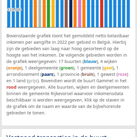
€10.000
€10.000
Bovenstaande grafiek toont het gemiddeld netto belastbaar
inkomen per aangifte in 2022 per gebied in België. Hierbij
zijn de gebieden van laag naar hoog gesorteerd op de
hoogte van het inkomen. De volgende gebieden worden in
de grafiek weergegeven: 17 buurten (
blauw
), 4 wijken
(
oranje
), 1 deelgemeente (
groen
), 1 gemeente (
geel
), 1
arrondissement (
paars
), 1 provincie (
bruin
), 1 gewest (
roze
)
en 1 land (
grijs
). Bovendien wordt de buurt Gammel in het
rood
weergegeven. Alle buurten, wijken en deelgemeenten
binnen de gemeente Rijkevorsel waarvoor inkomensdata
beschikbaar is worden weergegeven. Klik op de staven in
de grafiek om de naam en waarde van de bijbehorende
gebieden te tonen.