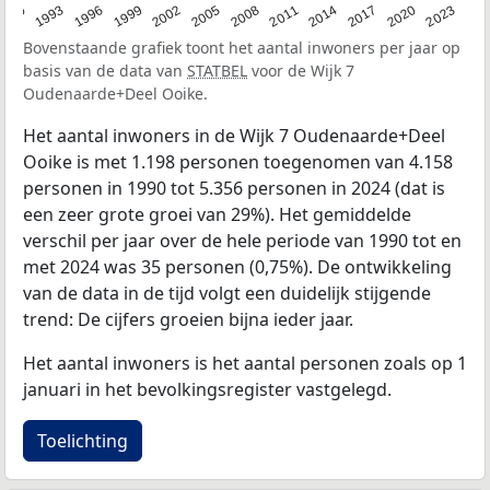
2023
1990
1993
1996
1999
2002
2005
2008
2011
2014
2017
2020
Bovenstaande grafiek toont het aantal inwoners per jaar op
basis van de data van
STATBEL
voor de Wijk 7
Oudenaarde+Deel Ooike.
Het aantal inwoners in de Wijk 7 Oudenaarde+Deel
Ooike is met 1.198 personen toegenomen van 4.158
personen in 1990 tot 5.356 personen in 2024 (dat is
een zeer grote groei van 29%). Het gemiddelde
verschil per jaar over de hele periode van 1990 tot en
met 2024 was 35 personen (0,75%). De ontwikkeling
van de data in de tijd volgt een duidelijk stijgende
trend: De cijfers groeien bijna ieder jaar.
Het aantal inwoners is het aantal personen zoals op 1
januari in het bevolkingsregister vastgelegd.
Toelichting