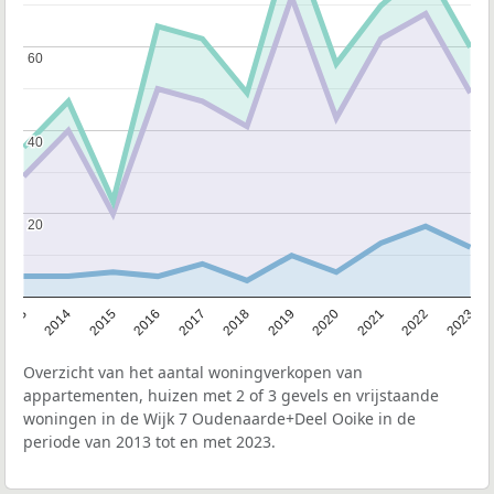
60
60
40
40
20
20
2013
2014
2015
2016
2017
2018
2019
2020
2021
2022
2023
Overzicht van het aantal woningverkopen van
appartementen, huizen met 2 of 3 gevels en vrijstaande
woningen in de Wijk 7 Oudenaarde+Deel Ooike in de
periode van 2013 tot en met 2023.