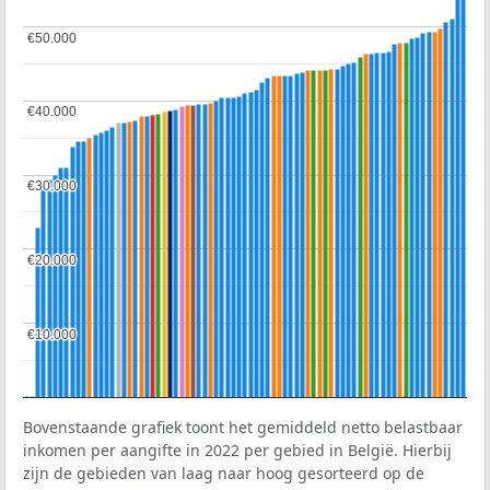
€50.000
€50.000
€40.000
€40.000
€30.000
€30.000
€20.000
€20.000
€10.000
€10.000
Bovenstaande grafiek toont het gemiddeld netto belastbaar
inkomen per aangifte in 2022 per gebied in België. Hierbij
zijn de gebieden van laag naar hoog gesorteerd op de