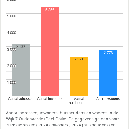
5.356
5.000
5.000
4.000
4.000
3.132
3.000
3.000
2.773
2.371
2.000
2.000
1.000
1.000
Aantal adressen
Aantal inwoners
Aantal
Aantal wagens
huishoudens
Aantal adressen, inwoners, huishoudens en wagens in de
Wijk 7 Oudenaarde+Deel Ooike. De gegevens gelden voor:
2026 (adressen), 2024 (inwoners), 2024 (huishoudens) en