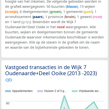
hoogte van het inkomen. De volgende gebieden worden in
de grafiek weergegeven: 50 buurten (
blauw
), 15 wijken
(
oranje
), 6 deelgemeenten (
groen
), 1 gemeente (
geel
), 1
arrondissement (
paars
), 1 provincie (
bruin
), 1 gewest (
roze
)
en 1 land (
grijs
). Bovendien wordt de Wijk 7
Oudenaarde+Deel Ooike in het
rood
weergegeven. Alle
buurten, wijken en deelgemeenten binnen de gemeente
Oudenaarde waarvoor inkomensdata beschikbaar is worden
weergegeven. Klik op de staven in de grafiek om de naam
en waarde van de bijbehorende gebieden te tonen.
Vastgoed transacties in de Wijk 7
Oudenaarde+Deel Ooike (2013 -2023)
Appartementen
Huizen 2 of 3 g…
Vrijstaande wo…
80
80