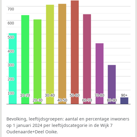
700
700
600
600
500
500
400
400
300
300
200
200
100
100
10-20
10-20
30-40
30-40
50-60
50-60
70-80
70-80
90+
90+
20-30
20-30
40-50
40-50
60-70
60-70
80-90
80-90
Bevolking, leeftijdsgroepen: aantal en percentage inwoners
op 1 januari 2024 per leeftijdscategorie in de Wijk 7
Oudenaarde+Deel Ooike.