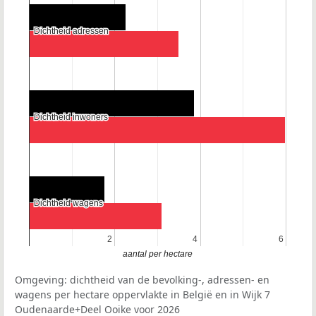
Dichtheid adressen
Dichtheid adressen
Dichtheid inwoners
Dichtheid inwoners
Dichtheid wagens
Dichtheid wagens
2
2
4
4
6
6
aantal per hectare
Omgeving: dichtheid van de bevolking-, adressen- en
wagens per hectare oppervlakte in België en in Wijk 7
Oudenaarde+Deel Ooike voor 2026