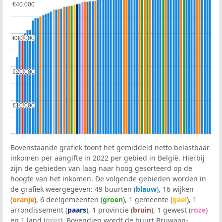
€40.000
€40.000
€30.000
€30.000
€20.000
€20.000
€10.000
€10.000
Bovenstaande grafiek toont het gemiddeld netto belastbaar
inkomen per aangifte in 2022 per gebied in België. Hierbij
zijn de gebieden van laag naar hoog gesorteerd op de
hoogte van het inkomen. De volgende gebieden worden in
de grafiek weergegeven: 49 buurten (
blauw
), 16 wijken
(
oranje
), 6 deelgemeenten (
groen
), 1 gemeente (
geel
), 1
arrondissement (
paars
), 1 provincie (
bruin
), 1 gewest (
roze
)
en 1 land (
grijs
). Bovendien wordt de buurt Bruwaan-