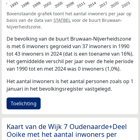
2023
1990
1993
1996
1999
2002
2005
2008
2011
2014
2017
2020
Bovenstaande grafiek toont het aantal inwoners per jaar op
basis van de data van
STATBEL
voor de buurt Bruwaan-
Nijverheidszone.
De bevolking van de buurt Bruwaan-Nijverheidszone
is met 6 inwoners gegroeid van 37 inwoners in 1990
tot 43 inwoners in 2024 (dat is een toename van 16%).
Het gemiddelde verschil per jaar over de hele periode
van 1990 tot en met 2024 was 0 inwoners (1,0%).
Het aantal inwoners is het aantal personen zoals op 1
januari in het bevolkingsregister vastgelegd.
Toelichting
Kaart van de Wijk 7 Oudenaarde+Deel
Ooike met het aantal inwoners per