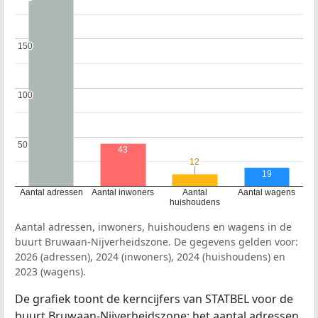
150
150
100
100
50
50
43
12
12
19
Aantal adressen
Aantal inwoners
Aantal
Aantal wagens
huishoudens
Aantal adressen, inwoners, huishoudens en wagens in de
buurt Bruwaan-Nijverheidszone. De gegevens gelden voor:
2026 (adressen), 2024 (inwoners), 2024 (huishoudens) en
2023 (wagens).
De grafiek toont de kerncijfers van STATBEL voor de
buurt Bruwaan-Nijverheidszone: het aantal adressen,