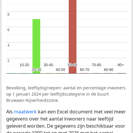
8
8
6
6
4
4
2
2
10-20
10-20
30-40
30-40
50-60
50-60
70-80
70-80
90+
90+
20-30
20-30
40-50
40-50
60-70
60-70
80-90
80-90
Bevolking, leeftijdsgroepen: aantal en percentage inwoners
op 1 januari 2024 per leeftijdscategorie in de buurt
Bruwaan-Nijverheidszone.
Als
maatwerk
kan een Excel document met veel meer
gegevens over het aantal inwoners naar leeftijd
geleverd worden. De gegevens zijn beschikbaar voor
de periode 1990 tot en met 2026 met het aantal