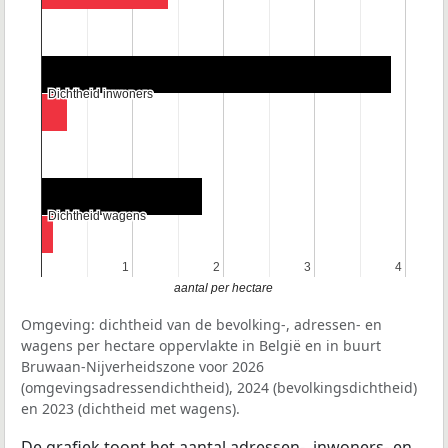
Dichtheid inwoners
Dichtheid inwoners
Dichtheid wagens
Dichtheid wagens
1
1
2
2
3
3
4
4
aantal per hectare
Omgeving: dichtheid van de bevolking-, adressen- en
wagens per hectare oppervlakte in België en in buurt
Bruwaan-Nijverheidszone voor 2026
(omgevingsadressendichtheid), 2024 (bevolkingsdichtheid)
en 2023 (dichtheid met wagens).
De grafiek toont het aantal adressen-, inwoners- en