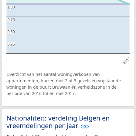
1,00
1,00
0,75
0,75
0,50
0,50
0,25
0,25
2016
2017
Overzicht van het aantal woningverkopen van
appartementen, huizen met 2 of 3 gevels en vrijstaande
woningen in de buurt Bruwaan-Nijverheidszone in de
periode van 2016 tot en met 2017.
Nationaliteit: verdeling Belgen en
vreemdelingen per jaar