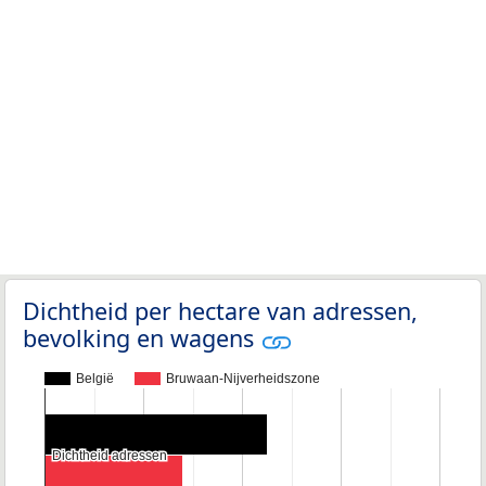
Dichtheid per hectare van adressen,
bevolking en wagens
België
Bruwaan-Nijverheidszone
Dichtheid adressen
Dichtheid adressen