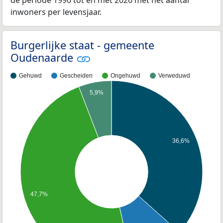
inwoners per levensjaar.
Burgerlijke staat - gemeente
Oudenaarde
Gehuwd
Gescheiden
Ongehuwd
Verweduwd
5,9%
36,6%
47,7%