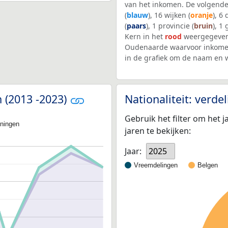
van het inkomen. De volgende
(
blauw
), 16 wijken (
oranje
), 6
(
paars
), 1 provincie (
bruin
), 1
Kern in het
rood
weergegeven.
Oudenaarde waarvoor inkomen
in de grafiek om de naam en 
n (2013 -2023)
Nationaliteit: verd
Gebruik het filter om het j
oningen
jaren te bekijken:
Jaar:
2025
Vreemdelingen
Belgen