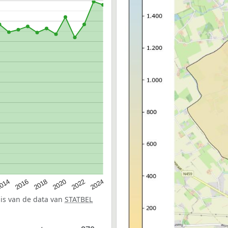
014
2016
2018
2020
2022
2024
sis van de data van
STATBEL