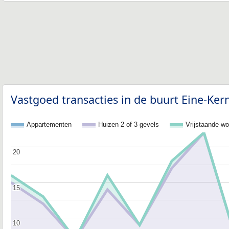
Vastgoed transacties in de buurt Eine-Ker
Appartementen
Huizen 2 of 3 gevels
Vrijstaande w
20
20
15
15
10
10