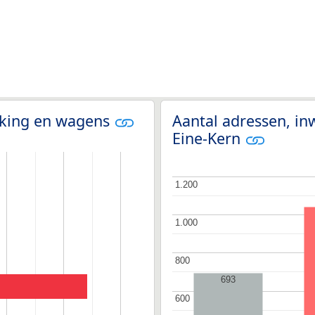
olking en wagens
Aantal adressen, in
Eine-Kern
1.200
1.200
1.000
1.000
800
800
693
600
600