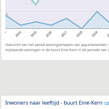
5
5
2015
2
2017
2014
2019
2016
2013
2018
Overzicht van het aantal woningverkopen van appartementen, h
vrijstaande woningen in de buurt Eine-Kern in de periode van 
Inwoners naar leeftijd - buurt Eine-Kern