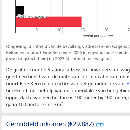
Dichtheid wagens
Dichtheid wagens
5
5
10
10
15
15
20
20
2
2
aantal per hectare
Omgeving: dichtheid van de bevolking-, adressen- en wagens p
België en in buurt Eine-Kern voor 2026 (omgevingsadressendic
(bevolkingsdichtheid) en 2023 (dichtheid met wagens).
De grafiek toont het aantal adressen-, inwoners- en wag
geeft een beeld van "de mate van concentratie van mensel
buurt Eine-Kern ten opzichte van het gemiddelde voor
B
berekend met behulp van de oppervlakte van het gebied 
oppervlakte van een hectare is 100 meter bij 100 meter, d
gaan 100 hectare in 1 km².
Gemiddeld inkomen (€29.882)