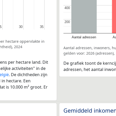
400
400
200
200
5
5
30
30
35
35
Aantal adressen
Aa
er hectare oppervlakte in
htheid), 2024
Aantal adressen, inwoners, h
gelden voor: 2026 (adressen),
ens per hectare land. Dit
De grafiek toont de kernci
ijke activiteiten" in de
adressen, het aantal inwo
elgië
. De dichtheden zijn
in hectare. Een
at is 10.000 m² groot. Er
Gemiddeld inkomen