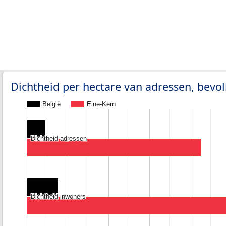
Dichtheid per hectare van adressen, bev
België
Eine-Kern
Dichtheid adressen
Dichtheid adressen
Dichtheid inwoners
Dichtheid inwoners