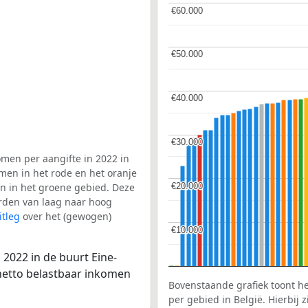
€60.000
€60.000
€50.000
€50.000
€40.000
€40.000
€30.000
€30.000
men per aangifte in 2022 in
men in het rode en het oranje
€20.000
€20.000
en in het groene gebied. Deze
aarden van laag naar hoog
itleg
over het (gewogen)
€10.000
€10.000
2022 in de buurt Eine-
 netto belastbaar inkomen
Bovenstaande grafiek toont h
per gebied in België. Hierbij