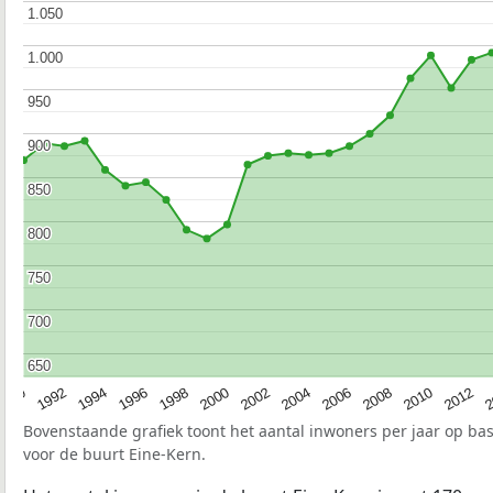
1.050
1.050
1.000
1.000
950
950
900
900
850
850
800
800
750
750
700
700
650
650
1990
1992
1994
1996
1998
2000
2002
2004
2006
2008
2010
2012
2
Bovenstaande grafiek toont het aantal inwoners per jaar op ba
voor de buurt Eine-Kern.