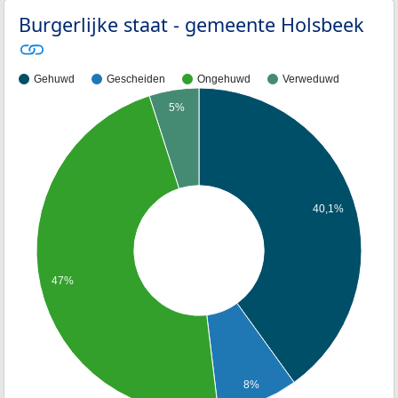
Burgerlijke staat - gemeente Holsbeek
Gehuwd
Gescheiden
Ongehuwd
Verweduwd
5%
40,1%
47%
8%