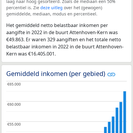
laag naar hoog gesorteerd. Zoals de mediaan een 50%
percentiel is. Zie
deze uitleg
over het (gewogen)
gemiddelde, mediaan, modus en percentieel.
Het gemiddeld netto belastbaar inkomen per
aangifte in 2022 in de buurt Attenhoven-Kern was
€49.863. Er waren 329 aangiften en het totale netto
belastbaar inkomen in 2022 in de buurt Attenhoven-
Kern was €16.405.001.
Gemiddeld inkomen (per gebied)
€65.000
€65.000
€60.000
€60.000
€55.000
€55.000