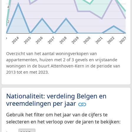
4
4
2
2
2013
2014
2015
2016
2017
2018
2019
2020
2021
2022
2023
Overzicht van het aantal woningverkopen van
appartementen, huizen met 2 of 3 gevels en vrijstaande
woningen in de buurt Attenhoven-Kern in de periode van
2013 tot en met 2023.
Nationaliteit: verdeling Belgen en
vreemdelingen per jaar
Gebruik het filter om het jaar van de cijfers te
selecteren en het verloop over de jaren te bekijken: