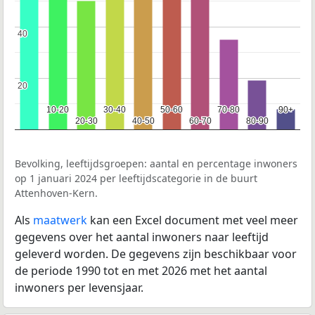
40
40
20
20
10-20
10-20
30-40
30-40
50-60
50-60
70-80
70-80
90+
90+
20-30
20-30
40-50
40-50
60-70
60-70
80-90
80-90
Bevolking, leeftijdsgroepen: aantal en percentage inwoners
op 1 januari 2024 per leeftijdscategorie in de buurt
Attenhoven-Kern.
Als
maatwerk
kan een Excel document met veel meer
gegevens over het aantal inwoners naar leeftijd
geleverd worden. De gegevens zijn beschikbaar voor
de periode 1990 tot en met 2026 met het aantal
inwoners per levensjaar.