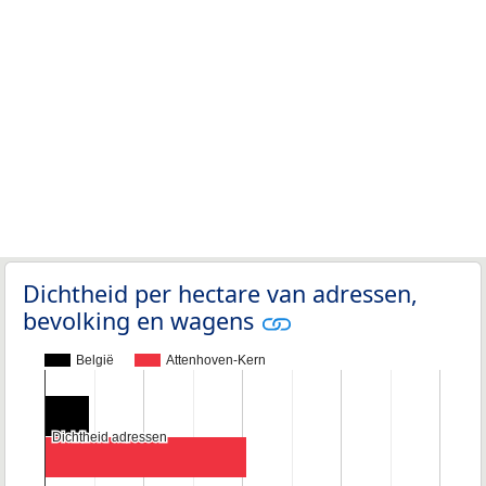
Dichtheid per hectare van adressen,
bevolking en wagens
België
Attenhoven-Kern
Dichtheid adressen
Dichtheid adressen