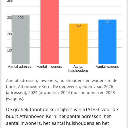
400
400
300
300
296
270
246
200
200
100
100
Aantal adressen
Aantal inwoners
Aantal
Aantal wagens
huishoudens
Aantal adressen, inwoners, huishoudens en wagens in de
buurt Attenhoven-Kern. De gegevens gelden voor: 2026
(adressen), 2024 (inwoners), 2024 (huishoudens) en 2023
(wagens).
De grafiek toont de kerncijfers van STATBEL voor de
buurt Attenhoven-Kern: het aantal adressen, het
aantal inwoners, het aantal huishoudens en het