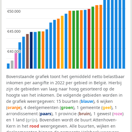
€50.000
€50.000
€45.000
€45.000
€40.000
€40.000
Bovenstaande grafiek toont het gemiddeld netto belastbaar
inkomen per aangifte in 2022 per gebied in België. Hierbij
zijn de gebieden van laag naar hoog gesorteerd op de
hoogte van het inkomen. De volgende gebieden worden in
de grafiek weergegeven: 15 buurten (
blauw
), 6 wijken
(
oranje
), 4 deelgemeenten (
groen
), 1 gemeente (
geel
), 1
arrondissement (
paars
), 1 provincie (
bruin
), 1 gewest (
roze
)
en 1 land (
grijs
). Bovendien wordt de buurt Attenhoven-
Kern in het
rood
weergegeven. Alle buurten, wijken en