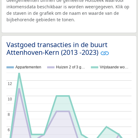
deelgemeenten binnen de gemeente Holsbeek waarvoor
inkomensdata beschikbaar is worden weergegeven. Klik op
de staven in de grafiek om de naam en waarde van de
bijbehorende gebieden te tonen.
Vastgoed transacties in de buurt
Attenhoven-Kern (2013 -2023)
Appartementen
Huizen 2 of 3 g…
Vrijstaande wo…
12
12
10
10
8
8
6
6