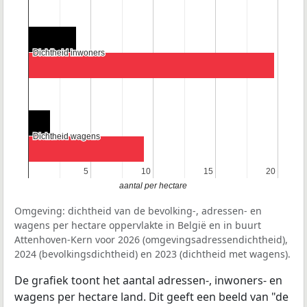
Dichtheid inwoners
Dichtheid inwoners
Dichtheid wagens
Dichtheid wagens
5
5
10
10
15
15
20
20
aantal per hectare
Omgeving: dichtheid van de bevolking-, adressen- en
wagens per hectare oppervlakte in België en in buurt
Attenhoven-Kern voor 2026 (omgevingsadressendichtheid),
2024 (bevolkingsdichtheid) en 2023 (dichtheid met wagens).
De grafiek toont het aantal adressen-, inwoners- en
wagens per hectare land. Dit geeft een beeld van "de