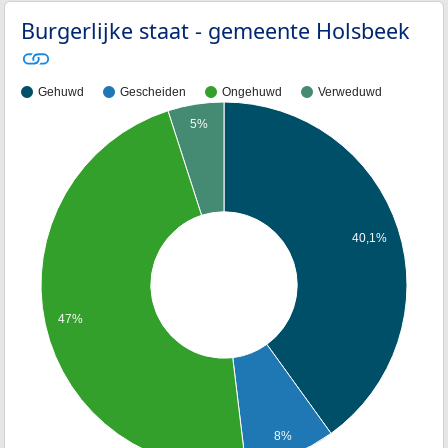
Burgerlijke staat - gemeente Holsbeek
Gehuwd
Gescheiden
Ongehuwd
Verweduwd
5%
40,1%
47%
8%