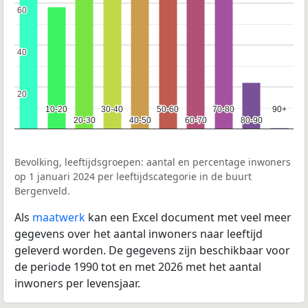
60
60
40
40
20
20
10-20
10-20
30-40
30-40
50-60
50-60
70-80
70-80
90+
90+
20-30
20-30
40-50
40-50
60-70
60-70
80-90
80-90
Bevolking, leeftijdsgroepen: aantal en percentage inwoners
op 1 januari 2024 per leeftijdscategorie in de buurt
Bergenveld.
Als
maatwerk
kan een Excel document met veel meer
gegevens over het aantal inwoners naar leeftijd
geleverd worden. De gegevens zijn beschikbaar voor
de periode 1990 tot en met 2026 met het aantal
inwoners per levensjaar.