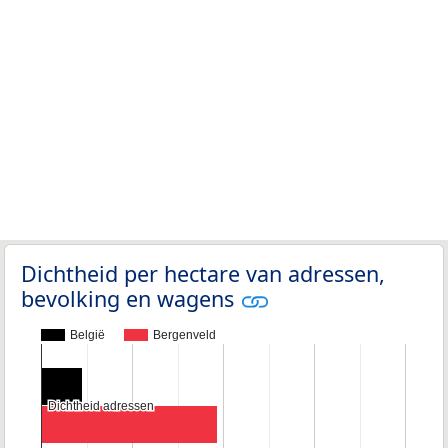
Dichtheid per hectare van adressen,
bevolking en wagens
België
Bergenveld
Dichtheid adressen
Dichtheid adressen