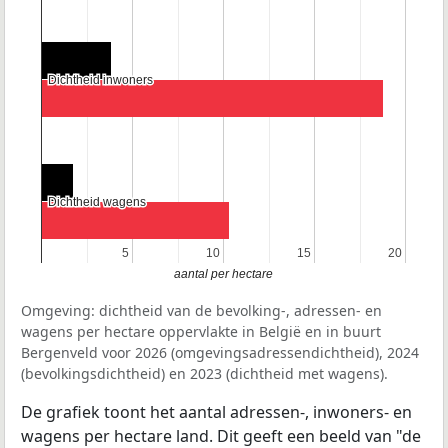
Dichtheid inwoners
Dichtheid inwoners
Dichtheid wagens
Dichtheid wagens
5
5
10
10
15
15
20
20
aantal per hectare
Omgeving: dichtheid van de bevolking-, adressen- en
wagens per hectare oppervlakte in België en in buurt
Bergenveld voor 2026 (omgevingsadressendichtheid), 2024
(bevolkingsdichtheid) en 2023 (dichtheid met wagens).
De grafiek toont het aantal adressen-, inwoners- en
wagens per hectare land. Dit geeft een beeld van "de