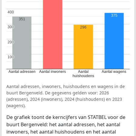
400
400
375
351
300
300
296
200
200
100
100
Aantal adressen
Aantal inwoners
Aantal
Aantal wagens
huishoudens
Aantal adressen, inwoners, huishoudens en wagens in de
buurt Bergenveld. De gegevens gelden voor: 2026
(adressen), 2024 (inwoners), 2024 (huishoudens) en 2023
(wagens).
De grafiek toont de kerncijfers van STATBEL voor de
buurt Bergenveld: het aantal adressen, het aantal
inwoners, het aantal huishoudens en het aantal