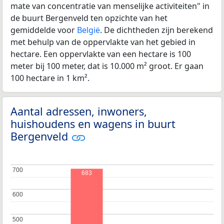
mate van concentratie van menselijke activiteiten" in
de buurt Bergenveld ten opzichte van het
gemiddelde voor
België
. De dichtheden zijn berekend
met behulp van de oppervlakte van het gebied in
hectare. Een oppervlakte van een hectare is 100
meter bij 100 meter, dat is 10.000 m² groot. Er gaan
100 hectare in 1 km².
Aantal adressen, inwoners,
huishoudens en wagens in buurt
Bergenveld
700
700
683
600
600
500
500