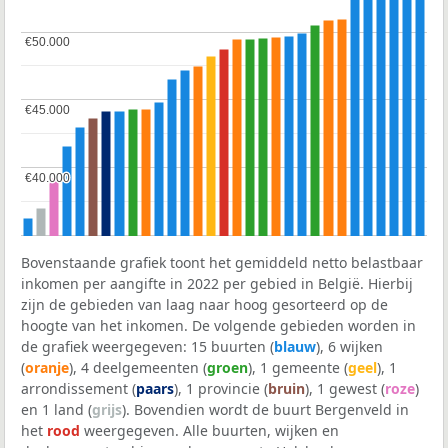
€50.000
€50.000
€45.000
€45.000
€40.000
€40.000
Bovenstaande grafiek toont het gemiddeld netto belastbaar
inkomen per aangifte in 2022 per gebied in België. Hierbij
zijn de gebieden van laag naar hoog gesorteerd op de
hoogte van het inkomen. De volgende gebieden worden in
de grafiek weergegeven: 15 buurten (
blauw
), 6 wijken
(
oranje
), 4 deelgemeenten (
groen
), 1 gemeente (
geel
), 1
arrondissement (
paars
), 1 provincie (
bruin
), 1 gewest (
roze
)
en 1 land (
grijs
). Bovendien wordt de buurt Bergenveld in
het
rood
weergegeven. Alle buurten, wijken en