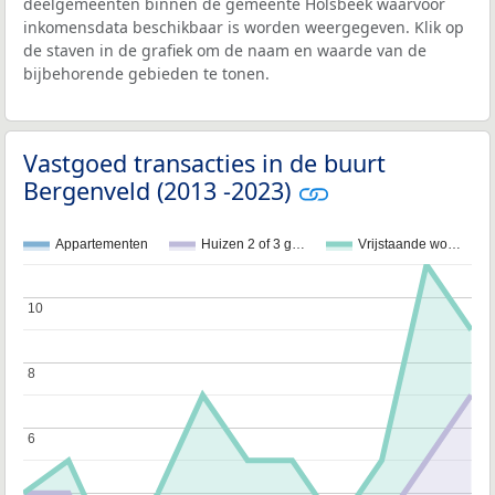
deelgemeenten binnen de gemeente Holsbeek waarvoor
inkomensdata beschikbaar is worden weergegeven. Klik op
de staven in de grafiek om de naam en waarde van de
bijbehorende gebieden te tonen.
Vastgoed transacties in de buurt
Bergenveld (2013 -2023)
Appartementen
Huizen 2 of 3 g…
Vrijstaande wo…
10
10
8
8
6
6