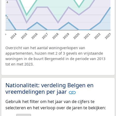
4
4
2
2
2013
2014
2015
2016
2017
2018
2019
2020
2021
2022
2023
Overzicht van het aantal woningverkopen van
appartementen, huizen met 2 of 3 gevels en vrijstaande
woningen in de buurt Bergenveld in de periode van 2013
tot en met 2023.
Nationaliteit: verdeling Belgen en
vreemdelingen per jaar
Gebruik het filter om het jaar van de cijfers te
selecteren en het verloop over de jaren te bekijken: