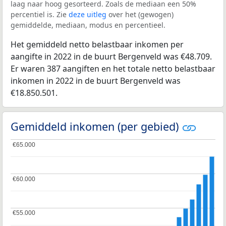
laag naar hoog gesorteerd. Zoals de mediaan een 50%
percentiel is. Zie
deze uitleg
over het (gewogen)
gemiddelde, mediaan, modus en percentieel.
Het gemiddeld netto belastbaar inkomen per
aangifte in 2022 in de buurt Bergenveld was €48.709.
Er waren 387 aangiften en het totale netto belastbaar
inkomen in 2022 in de buurt Bergenveld was
€18.850.501.
Gemiddeld inkomen (per gebied)
€65.000
€65.000
€60.000
€60.000
€55.000
€55.000