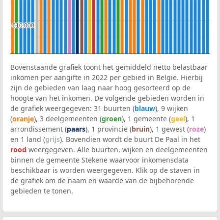
€10.000
€10.000
Bovenstaande grafiek toont het gemiddeld netto belastbaar
inkomen per aangifte in 2022 per gebied in België. Hierbij
zijn de gebieden van laag naar hoog gesorteerd op de
hoogte van het inkomen. De volgende gebieden worden in
de grafiek weergegeven: 31 buurten (
blauw
), 9 wijken
(
oranje
), 3 deelgemeenten (
groen
), 1 gemeente (
geel
), 1
arrondissement (
paars
), 1 provincie (
bruin
), 1 gewest (
roze
)
en 1 land (
grijs
). Bovendien wordt de buurt De Paal in het
rood
weergegeven. Alle buurten, wijken en deelgemeenten
binnen de gemeente Stekene waarvoor inkomensdata
beschikbaar is worden weergegeven. Klik op de staven in
de grafiek om de naam en waarde van de bijbehorende
gebieden te tonen.