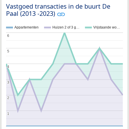
Vastgoed transacties in de buurt De
Paal (2013 -2023)
Appartementen
Huizen 2 of 3 g…
Vrijstaande wo…
6
6
5
5
4
4
3
3
2
2
1
1