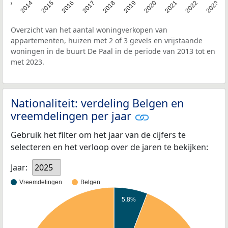
2013
2014
2015
2016
2017
2018
2019
2020
2021
2022
2023
Overzicht van het aantal woningverkopen van
appartementen, huizen met 2 of 3 gevels en vrijstaande
woningen in de buurt De Paal in de periode van 2013 tot en
met 2023.
Nationaliteit: verdeling Belgen en
vreemdelingen per jaar
Gebruik het filter om het jaar van de cijfers te
selecteren en het verloop over de jaren te bekijken:
Jaar:
2025
Vreemdelingen
Belgen
5,8%