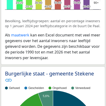
10-20
10-20
30-40
30-40
50-60
50-60
70-80
70-80
90+
90+
20-30
20-30
40-50
40-50
60-70
60-70
80-90
80-90
Bevolking, leeftijdsgroepen: aantal en percentage inwoners
op 1 januari 2024 per leeftijdscategorie in de buurt De Paal.
Als
maatwerk
kan een Excel document met veel meer
gegevens over het aantal inwoners naar leeftijd
geleverd worden. De gegevens zijn beschikbaar voor
de periode 1990 tot en met 2026 met het aantal
inwoners per levensjaar.
Burgerlijke staat - gemeente Stekene
Gehuwd
Gescheiden
Ongehuwd
Verweduwd
5,6%