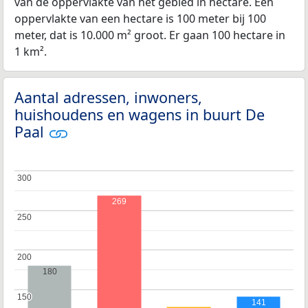
van de oppervlakte van het gebied in hectare. Een
oppervlakte van een hectare is 100 meter bij 100
meter, dat is 10.000 m² groot. Er gaan 100 hectare in
1 km².
Aantal adressen, inwoners,
huishoudens en wagens in buurt De
Paal
300
300
269
250
250
200
200
180
150
150
141