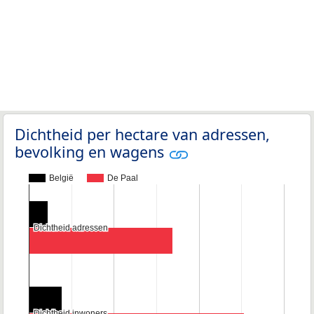
Dichtheid per hectare van adressen,
bevolking en wagens
België
De Paal
Dichtheid adressen
Dichtheid adressen
Dichtheid inwoners
Dichtheid inwoners