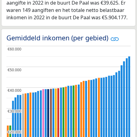
aangifte in 2022 in de buurt De Paal was €39.625. Er
waren 149 aangiften en het totale netto belastbaar
inkomen in 2022 in de buurt De Paal was €5.904.177.
Gemiddeld inkomen (per gebied)
€60.000
€60.000
€50.000
€50.000
€40.000
€40.000
€30.000
€30.000
€20.000
€20.000