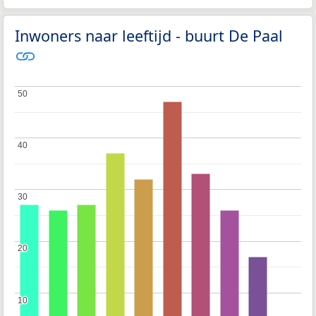
Inwoners naar leeftijd - buurt De Paal
50
50
40
40
30
30
20
20
10
10