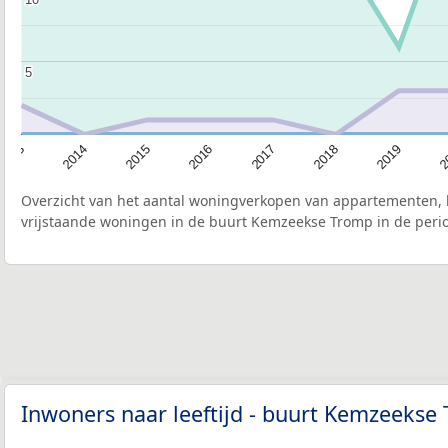
5
5
2015
2
2017
2014
2019
2016
2013
2018
Overzicht van het aantal woningverkopen van appartementen, h
vrijstaande woningen in de buurt Kemzeekse Tromp in de perio
Inwoners naar leeftijd - buurt Kemzeeks