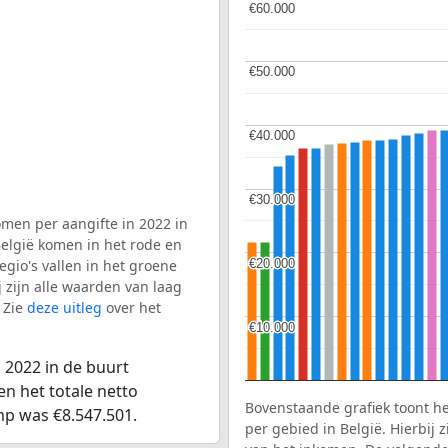
€60.000
€60.000
€50.000
€50.000
€40.000
€40.000
€30.000
€30.000
men per aangifte in 2022 in
elgië komen in het rode en
€20.000
€20.000
gio's vallen in het groene
j zijn alle waarden van laag
 Zie
deze uitleg
over het
€10.000
€10.000
 2022 in de buurt
n het totale netto
Bovenstaande grafiek toont h
mp was €8.547.501.
per gebied in België. Hierbij