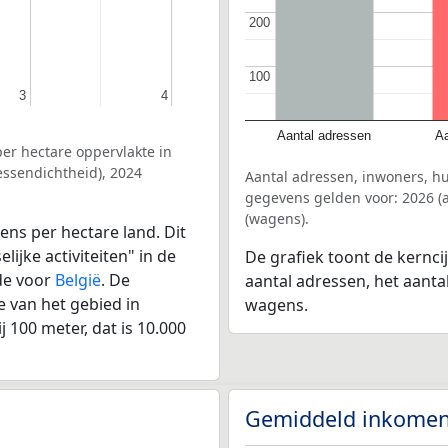
200
200
100
100
3
3
4
4
Aantal adressen
Aa
er hectare oppervlakte in
ssendichtheid), 2024
Aantal adressen, inwoners, 
gegevens gelden voor: 2026 (a
(wagens).
ens per hectare land. Dit
ijke activiteiten" in de
De grafiek toont de kernc
de voor
België
. De
aantal adressen, het aanta
 van het gebied in
wagens.
 100 meter, dat is 10.000
Gemiddeld inkomen