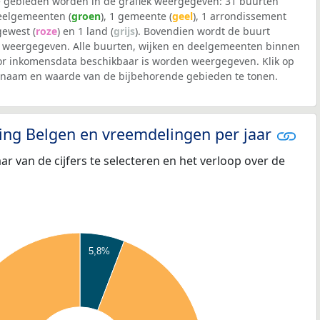
 gebieden worden in de grafiek weergegeven: 31 buurten
deelgemeenten (
groen
), 1 gemeente (
geel
), 1 arrondissement
 gewest (
roze
) en 1 land (
grijs
). Bovendien wordt de buurt
weergegeven. Alle buurten, wijken en deelgemeenten binnen
r inkomensdata beschikbaar is worden weergegeven. Klik op
e naam en waarde van de bijbehorende gebieden te tonen.
eling Belgen en vreemdelingen per jaar
aar van de cijfers te selecteren en het verloop over de
5,8%