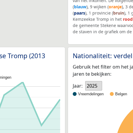
van het inkomen. De volgende
(
blauw
), 9 wijken (
oranje
), 3 
(
paars
), 1 provincie (
bruin
), 1
Kemzeekse Tromp in het
rood
de gemeente Stekene waarvoo
de staven in de grafiek om d
kse Tromp (2013
Nationaliteit: verd
Gebruik het filter om het j
jaren te bekijken:
oningen
Jaar:
2025
Vreemdelingen
Belgen