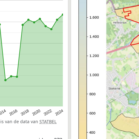
014
2016
2018
2020
2022
2024
sis van de data van
STATBEL