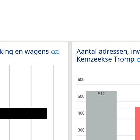
olking en wagens
Aantal adressen, in
Kemzeekse Tromp
600
600
512
500
500
400
400
300
300