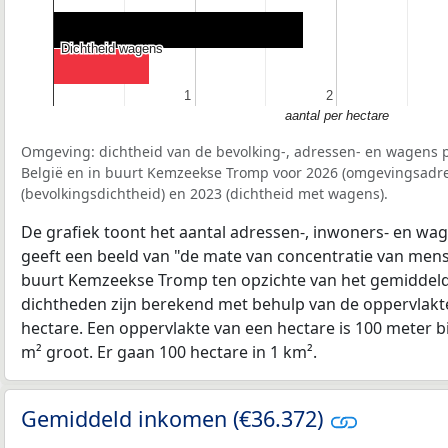
Dichtheid wagens
Dichtheid wagens
1
1
2
2
aantal per hectare
Omgeving: dichtheid van de bevolking-, adressen- en wagens p
België en in buurt Kemzeekse Tromp voor 2026 (omgevingsadre
(bevolkingsdichtheid) en 2023 (dichtheid met wagens).
De grafiek toont het aantal adressen-, inwoners- en wag
geeft een beeld van "de mate van concentratie van mensel
buurt Kemzeekse Tromp ten opzichte van het gemiddel
dichtheden zijn berekend met behulp van de oppervlakte
hectare. Een oppervlakte van een hectare is 100 meter bij
m² groot. Er gaan 100 hectare in 1 km².
Gemiddeld inkomen (€36.372)