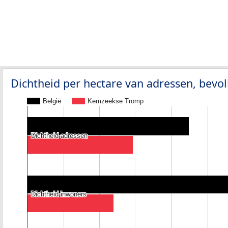
Dichtheid per hectare van adressen, bev
België
Kemzeekse Tromp
Dichtheid adressen
Dichtheid adressen
Dichtheid inwoners
Dichtheid inwoners