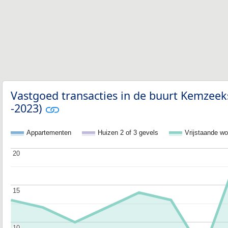
Vastgoed transacties in de buurt Kemzee
-2023)
Appartementen
Huizen 2 of 3 gevels
Vrijstaande w
20
20
15
15
10
10