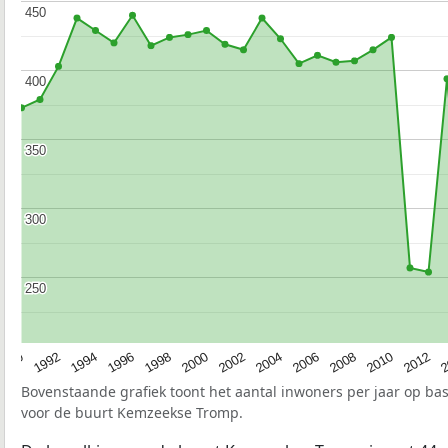
450
450
400
400
350
350
300
300
250
250
1990
1992
1994
1996
1998
2000
2002
2004
2006
2008
2010
2012
2
Bovenstaande grafiek toont het aantal inwoners per jaar op ba
voor de buurt Kemzeekse Tromp.