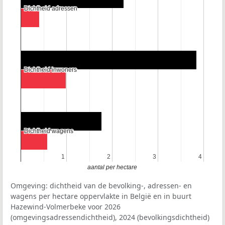
Dichtheid adressen
Dichtheid adressen
Dichtheid inwoners
Dichtheid inwoners
Dichtheid wagens
Dichtheid wagens
1
1
2
2
3
3
4
4
aantal per hectare
Omgeving: dichtheid van de bevolking-, adressen- en
wagens per hectare oppervlakte in België en in buurt
Hazewind-Volmerbeke voor 2026
(omgevingsadressendichtheid), 2024 (bevolkingsdichtheid)