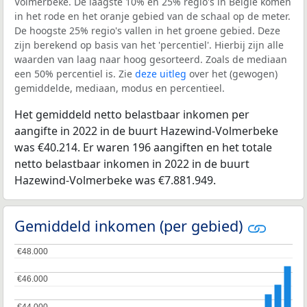
Volmerbeke. De laagste 10% en 25% regio's in België komen
in het rode en het oranje gebied van de schaal op de meter.
De hoogste 25% regio's vallen in het groene gebied. Deze
zijn berekend op basis van het 'percentiel'. Hierbij zijn alle
waarden van laag naar hoog gesorteerd. Zoals de mediaan
een 50% percentiel is. Zie
deze uitleg
over het (gewogen)
gemiddelde, mediaan, modus en percentieel.
Het gemiddeld netto belastbaar inkomen per
aangifte in 2022 in de buurt Hazewind-Volmerbeke
was €40.214. Er waren 196 aangiften en het totale
netto belastbaar inkomen in 2022 in de buurt
Hazewind-Volmerbeke was €7.881.949.
Gemiddeld inkomen (per gebied)
€48.000
€48.000
€46.000
€46.000
€44.000
€44.000