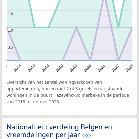
1,5
1,5
1,0
1,0
0,5
0,5
2013
2014
2015
2016
2018
2019
2020
2021
2022
2023
Overzicht van het aantal woningverkopen van
appartementen, huizen met 2 of 3 gevels en vrijstaande
woningen in de buurt Hazewind-Volmerbeke in de periode
van 2013 tot en met 2023.
Nationaliteit: verdeling Belgen en
vreemdelingen per jaar