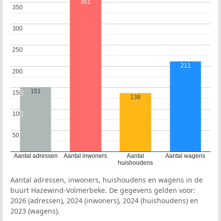
361
350
350
300
300
250
250
211
200
200
151
150
150
138
100
100
50
50
Aantal adressen
Aantal inwoners
Aantal
Aantal wagens
huishoudens
Aantal adressen, inwoners, huishoudens en wagens in de
buurt Hazewind-Volmerbeke. De gegevens gelden voor:
2026 (adressen), 2024 (inwoners), 2024 (huishoudens) en
2023 (wagens).