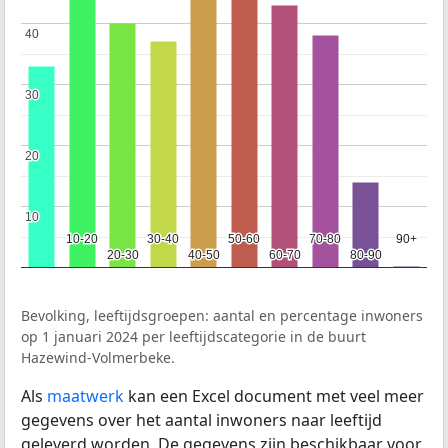
40
40
30
30
20
20
10
10
10-20
10-20
30-40
30-40
50-60
50-60
70-80
70-80
90+
90+
20-30
20-30
40-50
40-50
60-70
60-70
80-90
80-90
Bevolking, leeftijdsgroepen: aantal en percentage inwoners
op 1 januari 2024 per leeftijdscategorie in de buurt
Hazewind-Volmerbeke.
Als
maatwerk
kan een Excel document met veel meer
gegevens over het aantal inwoners naar leeftijd
geleverd worden. De gegevens zijn beschikbaar voor