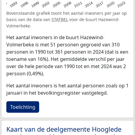
2023
1990
1993
1996
1999
2002
2005
2008
2011
2014
2017
2020
Bovenstaande grafiek toont het aantal inwoners per jaar op
basis van de data van
STATBEL
voor de buurt Hazewind-
Volmerbeke.
Het aantal inwoners in de buurt Hazewind-
Volmerbeke is met 51 personen gegroeid van 310
personen in 1990 tot 361 personen in 2024 (dat is een
toename van 16%). Het gemiddelde verschil per jaar
over de hele periode van 1990 tot en met 2024 was 2
persoon (0,49%).
Het aantal inwoners is het aantal personen zoals op 1
januari in het bevolkingsregister vastgelegd.
Toelichting
Kaart van de deelgemeente Hooglede