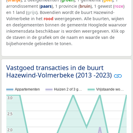
arrondissement (
paars
), 1 provincie (
bruin
), 1 gewest (
roze
)
en 1 land (
grijs
). Bovendien wordt de buurt Hazewind-
Volmerbeke in het
rood
weergegeven. Alle buurten, wijken
en deelgemeenten binnen de gemeente Hooglede waarvoor
inkomensdata beschikbaar is worden weergegeven. Klik op
de staven in de grafiek om de naam en waarde van de
bijbehorende gebieden te tonen.
Vastgoed transacties in de buurt
Hazewind-Volmerbeke (2013 -2023)
Appartementen
Huizen 2 of 3 g…
Vrijstaande wo…
3,0
3,0
2,5
2,5
2,0
2,0