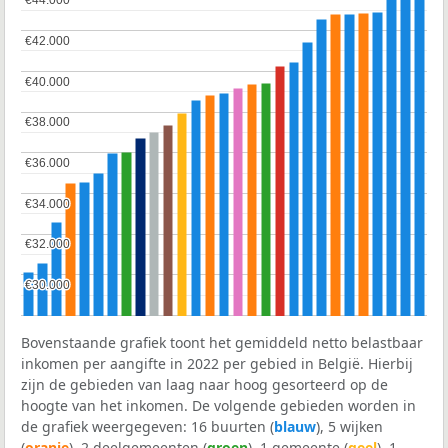
€42.000
€42.000
€40.000
€40.000
€38.000
€38.000
€36.000
€36.000
€34.000
€34.000
€32.000
€32.000
€30.000
€30.000
Bovenstaande grafiek toont het gemiddeld netto belastbaar
inkomen per aangifte in 2022 per gebied in België. Hierbij
zijn de gebieden van laag naar hoog gesorteerd op de
hoogte van het inkomen. De volgende gebieden worden in
de grafiek weergegeven: 16 buurten (
blauw
), 5 wijken
(
oranje
), 2 deelgemeenten (
groen
), 1 gemeente (
geel
), 1