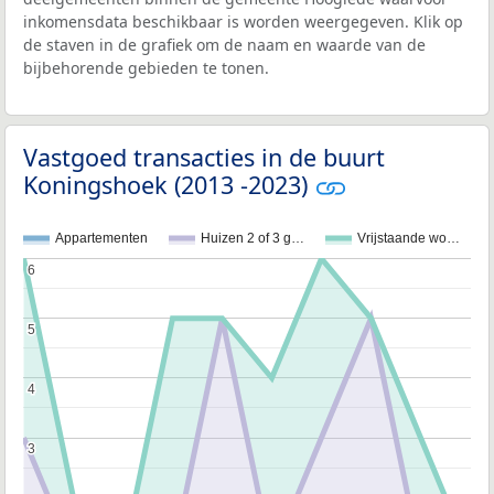
inkomensdata beschikbaar is worden weergegeven. Klik op
de staven in de grafiek om de naam en waarde van de
bijbehorende gebieden te tonen.
Vastgoed transacties in de buurt
Koningshoek (2013 -2023)
Appartementen
Huizen 2 of 3 g…
Vrijstaande wo…
6
6
5
5
4
4
3
3