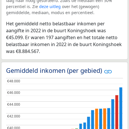
laag naar hoog gesorteerd. Zoals de mediaan een 50%
percentiel is. Zie
deze uitleg
over het (gewogen)
gemiddelde, mediaan, modus en percentieel.
Het gemiddeld netto belastbaar inkomen per
aangifte in 2022 in de buurt Koningshoek was
€45.099. Er waren 197 aangiften en het totale netto
belastbaar inkomen in 2022 in de buurt Koningshoek
was €8.884.567.
Gemiddeld inkomen (per gebied)
€48.000
€48.000
€46.000
€46.000
€44.000
€44.000
€42.000
€42.000
€40.000
€40.000