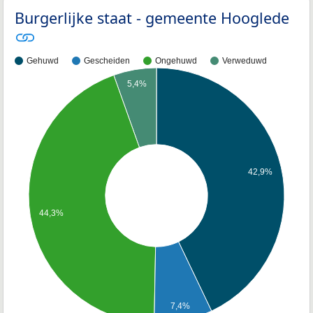
Burgerlijke staat - gemeente Hooglede
Gehuwd
Gescheiden
Ongehuwd
Verweduwd
5,4%
42,9%
44,3%
7,4%