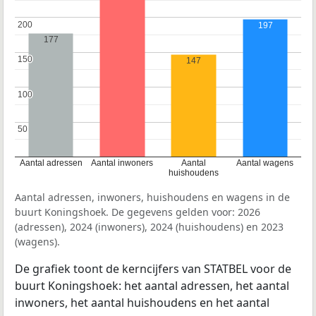
200
200
197
177
150
150
147
100
100
50
50
Aantal adressen
Aantal inwoners
Aantal
Aantal wagens
huishoudens
Aantal adressen, inwoners, huishoudens en wagens in de
buurt Koningshoek. De gegevens gelden voor: 2026
(adressen), 2024 (inwoners), 2024 (huishoudens) en 2023
(wagens).
De grafiek toont de kerncijfers van STATBEL voor de
buurt Koningshoek: het aantal adressen, het aantal
inwoners, het aantal huishoudens en het aantal