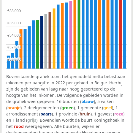
€38.000
€38.000
€36.000
€36.000
€34.000
€34.000
€32.000
€32.000
€30.000
€30.000
Bovenstaande grafiek toont het gemiddeld netto belastbaar
inkomen per aangifte in 2022 per gebied in België. Hierbij
zijn de gebieden van laag naar hoog gesorteerd op de
hoogte van het inkomen. De volgende gebieden worden in
de grafiek weergegeven: 16 buurten (
blauw
), 5 wijken
(
oranje
), 2 deelgemeenten (
groen
), 1 gemeente (
geel
), 1
arrondissement (
paars
), 1 provincie (
bruin
), 1 gewest (
roze
)
en 1 land (
grijs
). Bovendien wordt de buurt Koningshoek in
het
rood
weergegeven. Alle buurten, wijken en
deelgemeenten binnen de gemeente Hooglede waarvoor