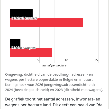
Dichtheid inwoners
Dichtheid inwoners
Dichtheid wagens
Dichtheid wagens
5
5
10
10
15
15
aantal per hectare
Omgeving: dichtheid van de bevolking-, adressen- en
wagens per hectare oppervlakte in België en in buurt
Koningshoek voor 2026 (omgevingsadressendichtheid),
2024 (bevolkingsdichtheid) en 2023 (dichtheid met wagens).
De grafiek toont het aantal adressen-, inwoners- en
wagens per hectare land. Dit geeft een beeld van "de