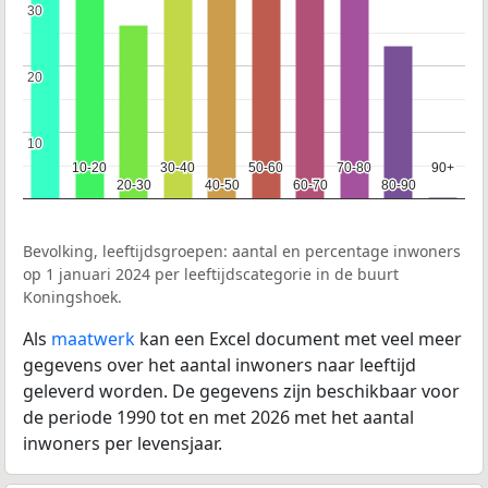
30
30
20
20
10
10
10-20
10-20
30-40
30-40
50-60
50-60
70-80
70-80
90+
90+
20-30
20-30
40-50
40-50
60-70
60-70
80-90
80-90
Bevolking, leeftijdsgroepen: aantal en percentage inwoners
op 1 januari 2024 per leeftijdscategorie in de buurt
Koningshoek.
Als
maatwerk
kan een Excel document met veel meer
gegevens over het aantal inwoners naar leeftijd
geleverd worden. De gegevens zijn beschikbaar voor
de periode 1990 tot en met 2026 met het aantal
inwoners per levensjaar.