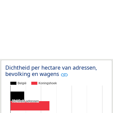
Dichtheid per hectare van adressen,
bevolking en wagens
België
Koningshoek
Dichtheid adressen
Dichtheid adressen