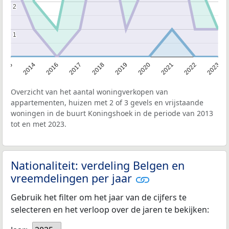
2
2
1
1
2013
2014
2016
2017
2018
2019
2020
2021
2022
2023
Overzicht van het aantal woningverkopen van
appartementen, huizen met 2 of 3 gevels en vrijstaande
woningen in de buurt Koningshoek in de periode van 2013
tot en met 2023.
Nationaliteit: verdeling Belgen en
vreemdelingen per jaar
Gebruik het filter om het jaar van de cijfers te
selecteren en het verloop over de jaren te bekijken: