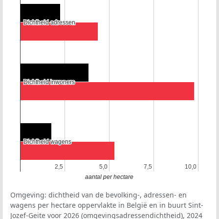
Dichtheid adressen
Dichtheid adressen
Dichtheid inwoners
Dichtheid inwoners
Dichtheid wagens
Dichtheid wagens
2,5
2,5
5,0
5,0
7,5
7,5
10,0
10,0
aantal per hectare
Omgeving: dichtheid van de bevolking-, adressen- en
wagens per hectare oppervlakte in België en in buurt Sint-
Jozef-Geite voor 2026 (omgevingsadressendichtheid), 2024