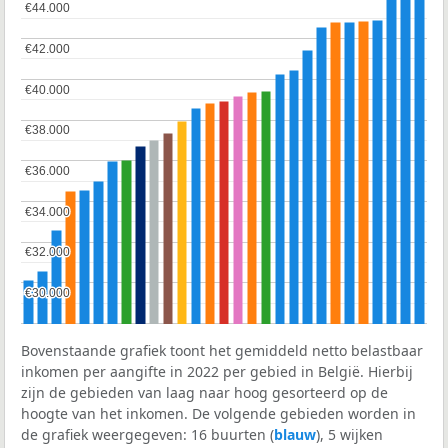
€44.000
€44.000
€42.000
€42.000
€40.000
€40.000
€38.000
€38.000
€36.000
€36.000
€34.000
€34.000
€32.000
€32.000
€30.000
€30.000
Bovenstaande grafiek toont het gemiddeld netto belastbaar
inkomen per aangifte in 2022 per gebied in België. Hierbij
zijn de gebieden van laag naar hoog gesorteerd op de
hoogte van het inkomen. De volgende gebieden worden in
de grafiek weergegeven: 16 buurten (
blauw
), 5 wijken