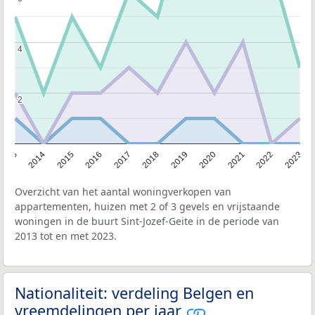
4
4
2
2
2013
2014
2015
2016
2017
2018
2019
2020
2021
2022
2023
Overzicht van het aantal woningverkopen van
appartementen, huizen met 2 of 3 gevels en vrijstaande
woningen in de buurt Sint-Jozef-Geite in de periode van
2013 tot en met 2023.
Nationaliteit: verdeling Belgen en
vreemdelingen per jaar