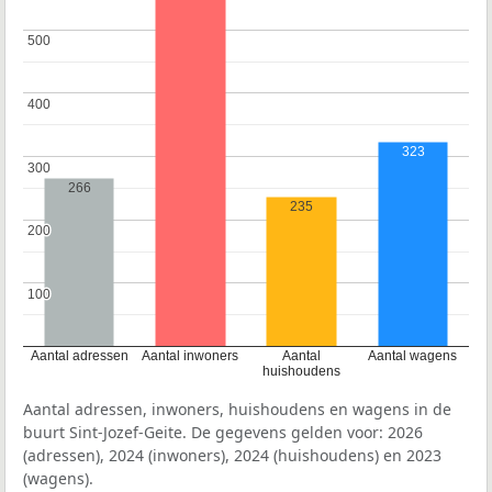
500
500
400
400
323
300
300
266
235
200
200
100
100
Aantal adressen
Aantal inwoners
Aantal
Aantal wagens
huishoudens
Aantal adressen, inwoners, huishoudens en wagens in de
buurt Sint-Jozef-Geite. De gegevens gelden voor: 2026
(adressen), 2024 (inwoners), 2024 (huishoudens) en 2023
(wagens).