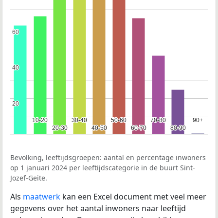
60
60
40
40
20
20
10-20
10-20
30-40
30-40
50-60
50-60
70-80
70-80
90+
90+
20-30
20-30
40-50
40-50
60-70
60-70
80-90
80-90
Bevolking, leeftijdsgroepen: aantal en percentage inwoners
op 1 januari 2024 per leeftijdscategorie in de buurt Sint-
Jozef-Geite.
Als
maatwerk
kan een Excel document met veel meer
gegevens over het aantal inwoners naar leeftijd