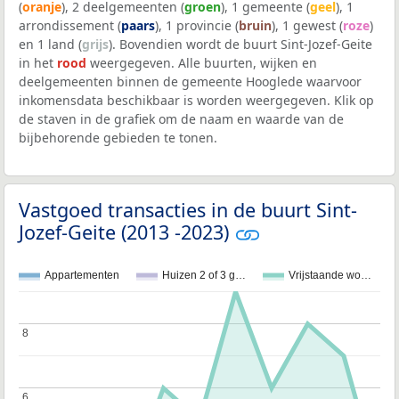
(
oranje
), 2 deelgemeenten (
groen
), 1 gemeente (
geel
), 1
arrondissement (
paars
), 1 provincie (
bruin
), 1 gewest (
roze
)
en 1 land (
grijs
). Bovendien wordt de buurt Sint-Jozef-Geite
in het
rood
weergegeven. Alle buurten, wijken en
deelgemeenten binnen de gemeente Hooglede waarvoor
inkomensdata beschikbaar is worden weergegeven. Klik op
de staven in de grafiek om de naam en waarde van de
bijbehorende gebieden te tonen.
Vastgoed transacties in de buurt Sint-
Jozef-Geite (2013 -2023)
Appartementen
Huizen 2 of 3 g…
Vrijstaande wo…
8
8
6
6