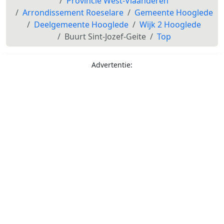
Provincie West-Vlaanderen
Arrondissement Roeselare
Gemeente Hooglede
Deelgemeente Hooglede
Wijk 2 Hooglede
Buurt Sint-Jozef-Geite
Top
Advertentie: