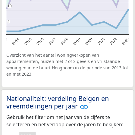
10
10
5
5
2013
2014
2015
2016
2017
2018
2019
2020
2021
2022
2023
Overzicht van het aantal woningverkopen van
appartementen, huizen met 2 of 3 gevels en vrijstaande
woningen in de buurt Hoogboom in de periode van 2013 tot
en met 2023.
Nationaliteit: verdeling Belgen en
vreemdelingen per jaar
Gebruik het filter om het jaar van de cijfers te
selecteren en het verloop over de jaren te bekijken: