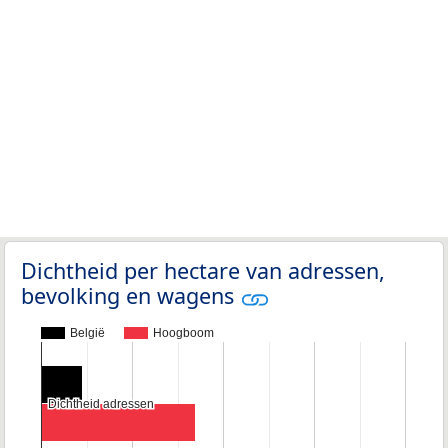
Dichtheid per hectare van adressen,
bevolking en wagens
België
Hoogboom
Dichtheid adressen
Dichtheid adressen