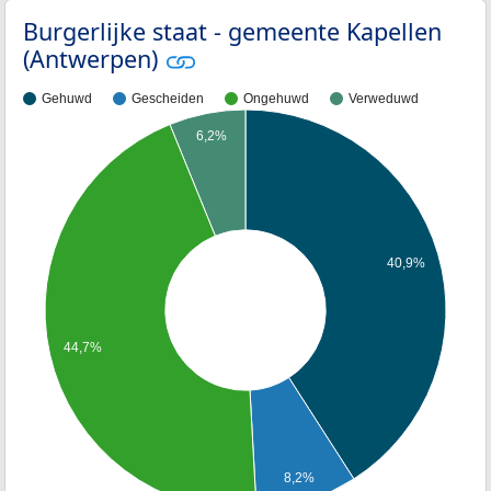
Burgerlijke staat - gemeente Kapellen
(Antwerpen)
Gehuwd
Gescheiden
Ongehuwd
Verweduwd
6,2%
40,9%
44,7%
8,2%