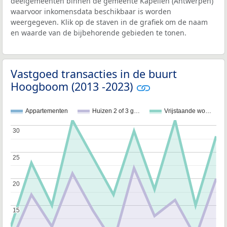
deelgemeenten binnen de gemeente Kapellen (Antwerpen)
waarvoor inkomensdata beschikbaar is worden
weergegeven. Klik op de staven in de grafiek om de naam
en waarde van de bijbehorende gebieden te tonen.
Vastgoed transacties in de buurt
Hoogboom (2013 -2023)
Appartementen
Huizen 2 of 3 g…
Vrijstaande wo…
30
30
25
25
20
20
15
15