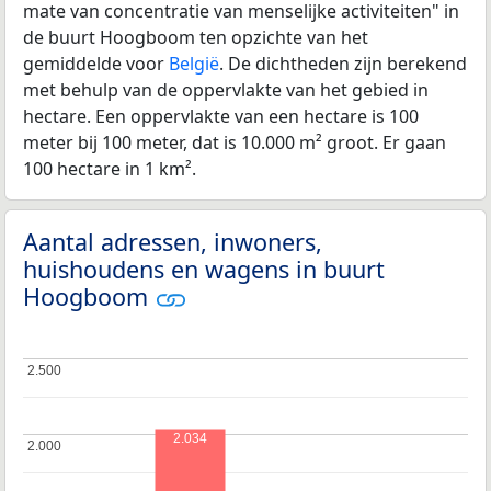
mate van concentratie van menselijke activiteiten" in
de buurt Hoogboom ten opzichte van het
gemiddelde voor
België
. De dichtheden zijn berekend
met behulp van de oppervlakte van het gebied in
hectare. Een oppervlakte van een hectare is 100
meter bij 100 meter, dat is 10.000 m² groot. Er gaan
100 hectare in 1 km².
Aantal adressen, inwoners,
huishoudens en wagens in buurt
Hoogboom
2.500
2.500
2.034
2.000
2.000