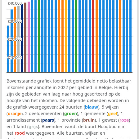
€40.000
€40.000
€30.000
€30.000
€20.000
€20.000
€10.000
€10.000
Bovenstaande grafiek toont het gemiddeld netto belastbaar
inkomen per aangifte in 2022 per gebied in België. Hierbij
zijn de gebieden van laag naar hoog gesorteerd op de
hoogte van het inkomen. De volgende gebieden worden in
de grafiek weergegeven: 24 buurten (
blauw
), 5 wijken
(
oranje
), 2 deelgemeenten (
groen
), 1 gemeente (
geel
), 1
arrondissement (
paars
), 1 provincie (
bruin
), 1 gewest (
roze
)
en 1 land (
grijs
). Bovendien wordt de buurt Hoogboom in
het
rood
weergegeven. Alle buurten, wijken en