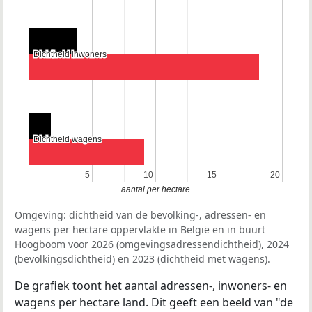
Dichtheid inwoners
Dichtheid inwoners
Dichtheid wagens
Dichtheid wagens
5
5
10
10
15
15
20
20
aantal per hectare
Omgeving: dichtheid van de bevolking-, adressen- en
wagens per hectare oppervlakte in België en in buurt
Hoogboom voor 2026 (omgevingsadressendichtheid), 2024
(bevolkingsdichtheid) en 2023 (dichtheid met wagens).
De grafiek toont het aantal adressen-, inwoners- en
wagens per hectare land. Dit geeft een beeld van "de