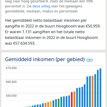
laag naar hoog gesorteerd. Zoals de mediaan een 50%
percentiel is. Zie
deze uitleg
over het (gewogen)
gemiddelde, mediaan, modus en percentieel.
Het gemiddeld netto belastbaar inkomen per
aangifte in 2022 in de buurt Hoogboom was €50.959.
Er waren 1.131 aangiften en het totale netto
belastbaar inkomen in 2022 in de buurt Hoogboom
was €57.634.593.
Gemiddeld inkomen (per gebied)
€70.000
€70.000
€60.000
€60.000
€50.000
€50.000