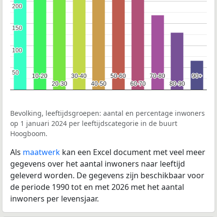
200
200
150
150
100
100
50
50
10-20
10-20
30-40
30-40
50-60
50-60
70-80
70-80
90+
90+
20-30
20-30
40-50
40-50
60-70
60-70
80-90
80-90
Bevolking, leeftijdsgroepen: aantal en percentage inwoners
op 1 januari 2024 per leeftijdscategorie in de buurt
Hoogboom.
Als
maatwerk
kan een Excel document met veel meer
gegevens over het aantal inwoners naar leeftijd
geleverd worden. De gegevens zijn beschikbaar voor
de periode 1990 tot en met 2026 met het aantal
inwoners per levensjaar.