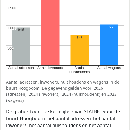
1.500
1.500
1.022
1.000
1.000
946
748
500
500
Aantal adressen
Aantal inwoners
Aantal
Aantal wagens
huishoudens
Aantal adressen, inwoners, huishoudens en wagens in de
buurt Hoogboom. De gegevens gelden voor: 2026
(adressen), 2024 (inwoners), 2024 (huishoudens) en 2023
(wagens).
De grafiek toont de kerncijfers van STATBEL voor de
buurt Hoogboom: het aantal adressen, het aantal
inwoners, het aantal huishoudens en het aantal