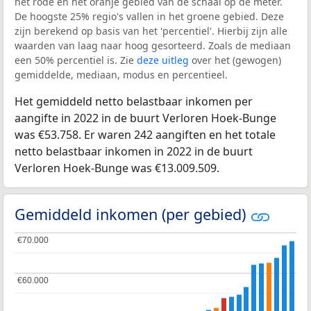
het rode en het oranje gebied van de schaal op de meter.
De hoogste 25% regio's vallen in het groene gebied. Deze
zijn berekend op basis van het 'percentiel'. Hierbij zijn alle
waarden van laag naar hoog gesorteerd. Zoals de mediaan
een 50% percentiel is. Zie
deze uitleg
over het (gewogen)
gemiddelde, mediaan, modus en percentieel.
Het gemiddeld netto belastbaar inkomen per
aangifte in 2022 in de buurt Verloren Hoek-Bunge
was €53.758. Er waren 242 aangiften en het totale
netto belastbaar inkomen in 2022 in de buurt
Verloren Hoek-Bunge was €13.009.509.
Gemiddeld inkomen (per gebied)
€70.000
€70.000
€60.000
€60.000