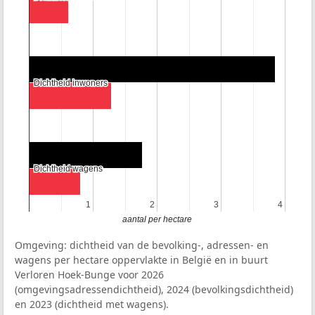
Dichtheid inwoners
Dichtheid inwoners
Dichtheid wagens
Dichtheid wagens
1
1
2
2
3
3
4
4
aantal per hectare
Omgeving: dichtheid van de bevolking-, adressen- en
wagens per hectare oppervlakte in België en in buurt
Verloren Hoek-Bunge voor 2026
(omgevingsadressendichtheid), 2024 (bevolkingsdichtheid)
en 2023 (dichtheid met wagens).