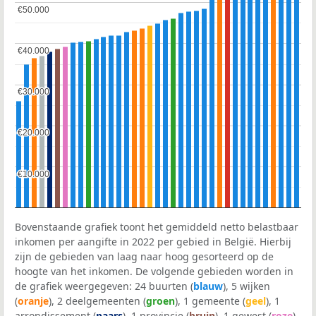
€50.000
€50.000
€40.000
€40.000
€30.000
€30.000
€20.000
€20.000
€10.000
€10.000
Bovenstaande grafiek toont het gemiddeld netto belastbaar
inkomen per aangifte in 2022 per gebied in België. Hierbij
zijn de gebieden van laag naar hoog gesorteerd op de
hoogte van het inkomen. De volgende gebieden worden in
de grafiek weergegeven: 24 buurten (
blauw
), 5 wijken
(
oranje
), 2 deelgemeenten (
groen
), 1 gemeente (
geel
), 1
arrondissement (
paars
), 1 provincie (
bruin
), 1 gewest (
roze
)