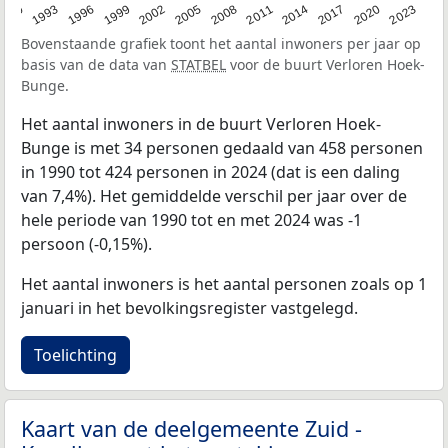
2023
1990
1993
1996
1999
2002
2005
2008
2011
2014
2017
2020
Bovenstaande grafiek toont het aantal inwoners per jaar op
basis van de data van
STATBEL
voor de buurt Verloren Hoek-
Bunge.
Het aantal inwoners in de buurt Verloren Hoek-
Bunge is met 34 personen gedaald van 458 personen
in 1990 tot 424 personen in 2024 (dat is een daling
van 7,4%). Het gemiddelde verschil per jaar over de
hele periode van 1990 tot en met 2024 was -1
persoon (-0,15%).
Het aantal inwoners is het aantal personen zoals op 1
januari in het bevolkingsregister vastgelegd.
Toelichting
Kaart van de deelgemeente Zuid -