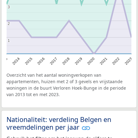
3
3
2
2
1
1
2013
2014
2015
2016
2017
2018
2019
2020
2021
2022
2023
Overzicht van het aantal woningverkopen van
appartementen, huizen met 2 of 3 gevels en vrijstaande
woningen in de buurt Verloren Hoek-Bunge in de periode
van 2013 tot en met 2023.
Nationaliteit: verdeling Belgen en
vreemdelingen per jaar