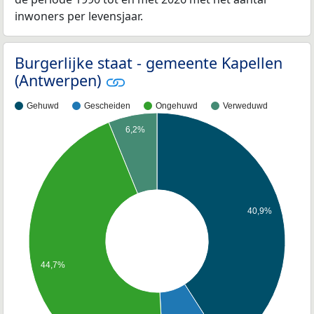
inwoners per levensjaar.
Burgerlijke staat - gemeente Kapellen
(Antwerpen)
Gehuwd
Gescheiden
Ongehuwd
Verweduwd
6,2%
40,9%
44,7%