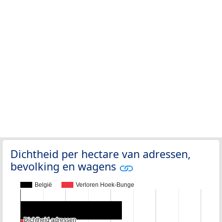
Dichtheid per hectare van adressen,
bevolking en wagens
België
Verloren Hoek-Bunge
Dichtheid adressen
Dichtheid adressen