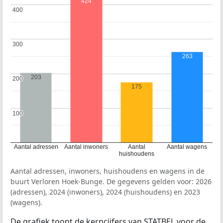
424
400
400
300
300
263
203
200
200
175
100
100
Aantal adressen
Aantal inwoners
Aantal
Aantal wagens
huishoudens
Aantal adressen, inwoners, huishoudens en wagens in de
buurt Verloren Hoek-Bunge. De gegevens gelden voor: 2026
(adressen), 2024 (inwoners), 2024 (huishoudens) en 2023
(wagens).
De grafiek toont de kerncijfers van STATBEL voor de