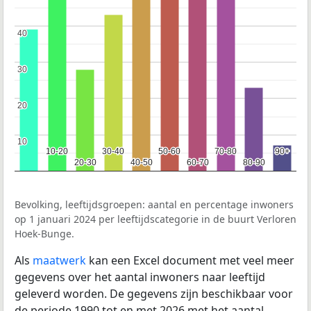
40
40
30
30
20
20
10
10
10-20
10-20
30-40
30-40
50-60
50-60
70-80
70-80
90+
90+
20-30
20-30
40-50
40-50
60-70
60-70
80-90
80-90
Bevolking, leeftijdsgroepen: aantal en percentage inwoners
op 1 januari 2024 per leeftijdscategorie in de buurt Verloren
Hoek-Bunge.
Als
maatwerk
kan een Excel document met veel meer
gegevens over het aantal inwoners naar leeftijd
geleverd worden. De gegevens zijn beschikbaar voor
de periode 1990 tot en met 2026 met het aantal