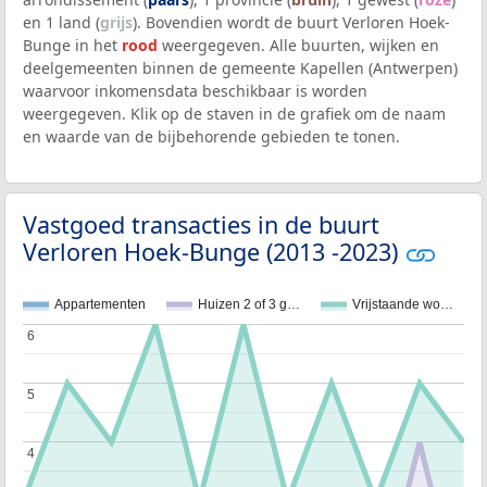
en 1 land (
grijs
). Bovendien wordt de buurt Verloren Hoek-
Bunge in het
rood
weergegeven. Alle buurten, wijken en
deelgemeenten binnen de gemeente Kapellen (Antwerpen)
waarvoor inkomensdata beschikbaar is worden
weergegeven. Klik op de staven in de grafiek om de naam
en waarde van de bijbehorende gebieden te tonen.
Vastgoed transacties in de buurt
Verloren Hoek-Bunge (2013 -2023)
Appartementen
Huizen 2 of 3 g…
Vrijstaande wo…
6
6
5
5
4
4