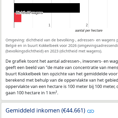
Dichtheid wagens
Dichtheid wagens
1
1
2
2
aantal per hectare
Omgeving: dichtheid van de bevolking-, adressen- en wagens p
België en in buurt Kokkelbeek voor 2026 (omgevingsadressendi
(bevolkingsdichtheid) en 2023 (dichtheid met wagens).
De grafiek toont het aantal adressen-, inwoners- en wag
geeft een beeld van "de mate van concentratie van mensel
buurt Kokkelbeek ten opzichte van het gemiddelde voo
berekend met behulp van de oppervlakte van het gebied 
oppervlakte van een hectare is 100 meter bij 100 meter, d
gaan 100 hectare in 1 km².
Gemiddeld inkomen (€44.661)