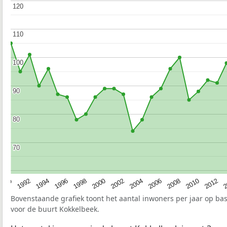
120
120
110
110
100
100
90
90
80
80
70
70
1990
1992
1994
1996
1998
2000
2002
2004
2006
2008
2010
2012
2
Bovenstaande grafiek toont het aantal inwoners per jaar op ba
voor de buurt Kokkelbeek.