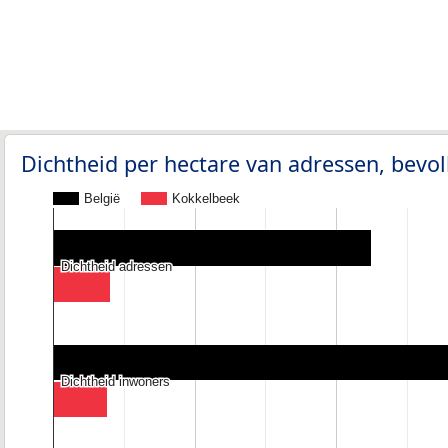
Dichtheid per hectare van adressen, bev
België
Kokkelbeek
Dichtheid adressen
Dichtheid adressen
Dichtheid inwoners
Dichtheid inwoners