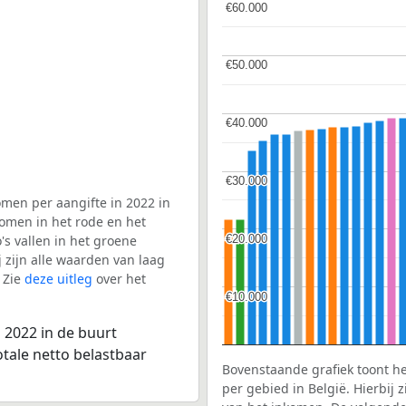
€60.000
€60.000
€50.000
€50.000
€40.000
€40.000
€30.000
€30.000
men per aangifte in 2022 in
komen in het rode en het
€20.000
€20.000
s vallen in het groene
j zijn alle waarden van laag
 Zie
deze uitleg
over het
€10.000
€10.000
 2022 in de buurt
tale netto belastbaar
Bovenstaande grafiek toont h
per gebied in België. Hierbij