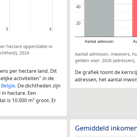
40
40
20
20
3
3
4
4
Aantal adressen
Aa
er hectare oppervlakte in
chtheid), 2024
Aantal adressen, inwoners, h
gelden voor: 2026 (adressen),
ens per hectare land. Dit
De grafiek toont de kernci
ijke activiteiten" in de
adressen, het aantal inwo
r
België
. De dichtheden zijn
in hectare. Een
at is 10.000 m² groot. Er
Gemiddeld inkomen