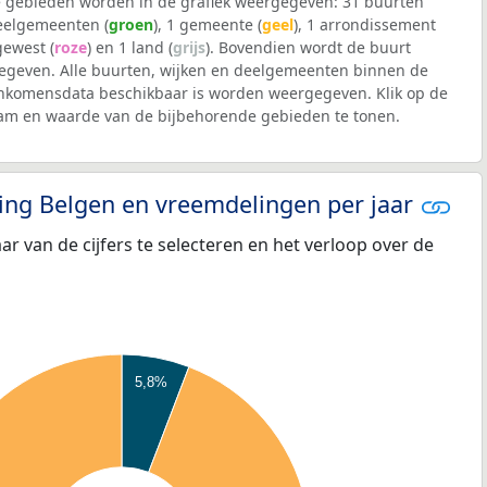
 gebieden worden in de grafiek weergegeven: 31 buurten
deelgemeenten (
groen
), 1 gemeente (
geel
), 1 arrondissement
 gewest (
roze
) en 1 land (
grijs
). Bovendien wordt de buurt
geven. Alle buurten, wijken en deelgemeenten binnen de
nkomensdata beschikbaar is worden weergegeven. Klik op de
aam en waarde van de bijbehorende gebieden te tonen.
eling Belgen en vreemdelingen per jaar
aar van de cijfers te selecteren en het verloop over de
5,8%