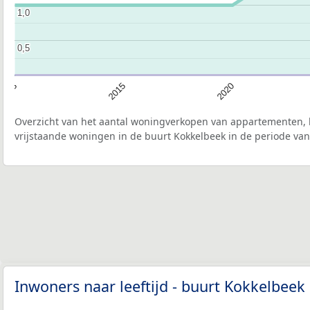
1,0
1,0
0,5
0,5
2013
2015
2020
Overzicht van het aantal woningverkopen van appartementen, h
vrijstaande woningen in de buurt Kokkelbeek in de periode van
Inwoners naar leeftijd - buurt Kokkelbeek