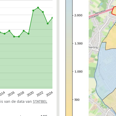
014
2016
2018
2020
2022
2024
sis van de data van
STATBEL