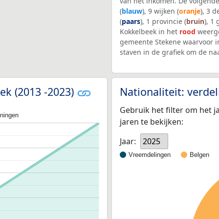
van het inkomen. De volgende
(
blauw
), 9 wijken (
oranje
), 3 
(
paars
), 1 provincie (
bruin
), 1
Kokkelbeek in het
rood
weerge
gemeente Stekene waarvoor i
staven in de grafiek om de n
eek (2013 -2023)
Nationaliteit: verd
Gebruik het filter om het j
oningen
jaren te bekijken:
Jaar:
2025
Vreemdelingen
Belgen