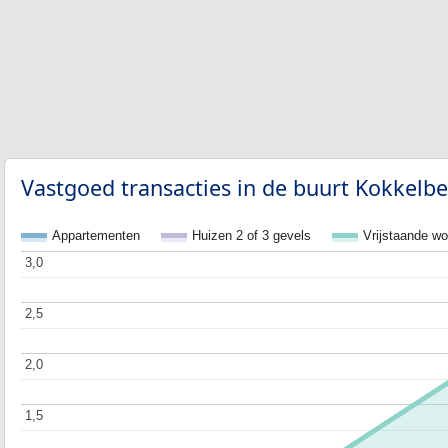
Vastgoed transacties in de buurt Kokkelb
Appartementen
Huizen 2 of 3 gevels
Vrijstaande w
3,0
3,0
2,5
2,5
2,0
2,0
1,5
1,5