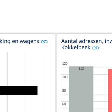
olking en wagens
Aantal adressen, in
Kokkelbeek
120
120
112
100
100
80
80
60
60