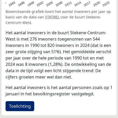
2023
1990
1993
1996
1999
2002
2005
2008
2011
2014
2017
2020
Bovenstaande grafiek toont het aantal inwoners per jaar op
basis van de data van
STATBEL
voor de buurt Stekene-
Centrum-West.
Het aantal inwoners in de buurt Stekene-Centrum-
West is met 276 inwoners toegenomen van 544
inwoners in 1990 tot 820 inwoners in 2024 (dat is een
zeer grote stijging van 51%). Het gemiddelde verschil
per jaar over de hele periode van 1990 tot en met
2024 was 8 inwoners (1,28%). De ontwikkeling van de
data in de tijd volgt een licht stijgende trend: De
cijfers groeien meer wel dan niet.
Het aantal inwoners is het aantal personen zoals op 1
januari in het bevolkingsregister vastgelegd.
Toelichting