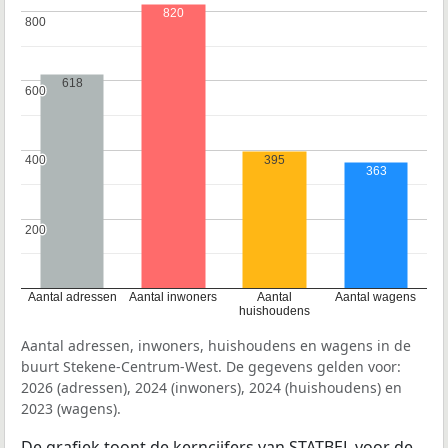
820
800
800
618
600
600
395
400
400
363
200
200
Aantal adressen
Aantal inwoners
Aantal
Aantal wagens
huishoudens
Aantal adressen, inwoners, huishoudens en wagens in de
buurt Stekene-Centrum-West. De gegevens gelden voor:
2026 (adressen), 2024 (inwoners), 2024 (huishoudens) en
2023 (wagens).
De grafiek toont de kerncijfers van STATBEL voor de