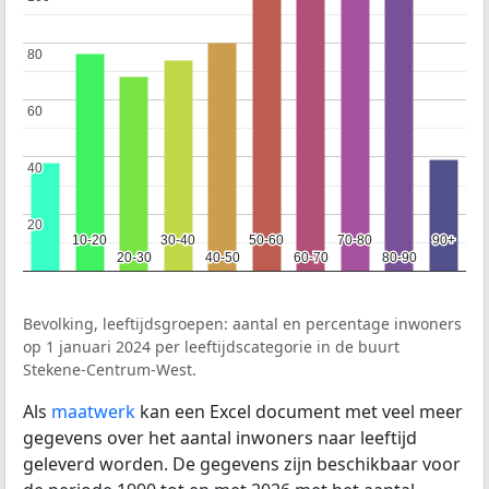
80
80
60
60
40
40
20
20
10-20
10-20
30-40
30-40
50-60
50-60
70-80
70-80
90+
90+
20-30
20-30
40-50
40-50
60-70
60-70
80-90
80-90
Bevolking, leeftijdsgroepen: aantal en percentage inwoners
op 1 januari 2024 per leeftijdscategorie in de buurt
Stekene-Centrum-West.
Als
maatwerk
kan een Excel document met veel meer
gegevens over het aantal inwoners naar leeftijd
geleverd worden. De gegevens zijn beschikbaar voor