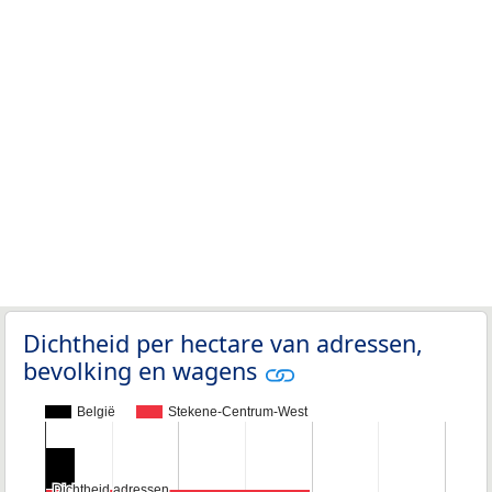
Dichtheid per hectare van adressen,
bevolking en wagens
België
Stekene-Centrum-West
Dichtheid adressen
Dichtheid adressen