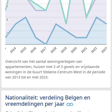
6
6
4
4
2
2
2013
2014
2015
2016
2017
2018
2019
2020
2021
2022
2023
Overzicht van het aantal woningverkopen van
appartementen, huizen met 2 of 3 gevels en vrijstaande
woningen in de buurt Stekene-Centrum-West in de periode
van 2013 tot en met 2023.
Nationaliteit: verdeling Belgen en
vreemdelingen per jaar