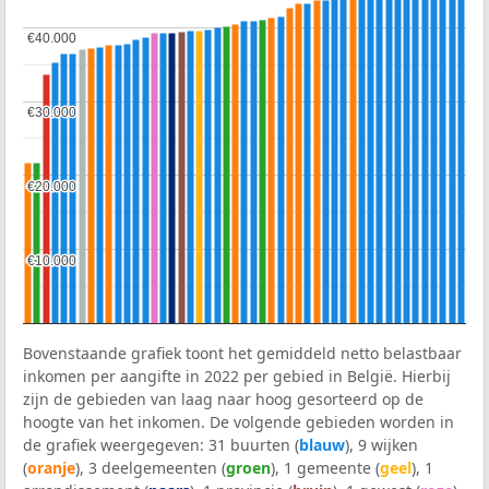
€40.000
€40.000
€30.000
€30.000
€20.000
€20.000
€10.000
€10.000
Bovenstaande grafiek toont het gemiddeld netto belastbaar
inkomen per aangifte in 2022 per gebied in België. Hierbij
zijn de gebieden van laag naar hoog gesorteerd op de
hoogte van het inkomen. De volgende gebieden worden in
de grafiek weergegeven: 31 buurten (
blauw
), 9 wijken
(
oranje
), 3 deelgemeenten (
groen
), 1 gemeente (
geel
), 1