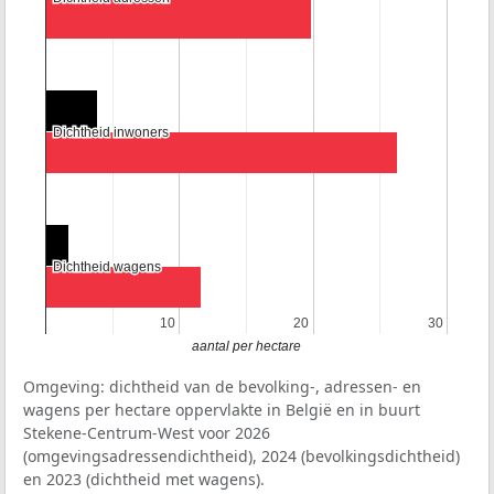
Dichtheid inwoners
Dichtheid inwoners
Dichtheid wagens
Dichtheid wagens
10
10
20
20
30
30
aantal per hectare
Omgeving: dichtheid van de bevolking-, adressen- en
wagens per hectare oppervlakte in België en in buurt
Stekene-Centrum-West voor 2026
(omgevingsadressendichtheid), 2024 (bevolkingsdichtheid)
en 2023 (dichtheid met wagens).