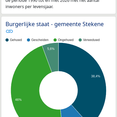
de periode 1990 tot en met 2026 met het aantal
inwoners per levensjaar.
Burgerlijke staat - gemeente Stekene
Gehuwd
Gescheiden
Ongehuwd
Verweduwd
5,6%
38,4%
46%