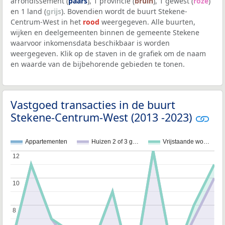
arrondissement (
paars
), 1 provincie (
bruin
), 1 gewest (
roze
)
en 1 land (
grijs
). Bovendien wordt de buurt Stekene-
Centrum-West in het
rood
weergegeven. Alle buurten,
wijken en deelgemeenten binnen de gemeente Stekene
waarvoor inkomensdata beschikbaar is worden
weergegeven. Klik op de staven in de grafiek om de naam
en waarde van de bijbehorende gebieden te tonen.
Vastgoed transacties in de buurt
Stekene-Centrum-West (2013 -2023)
Appartementen
Huizen 2 of 3 g…
Vrijstaande wo…
12
12
10
10
8
8