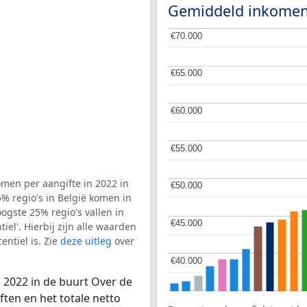
Gemiddeld inkomen
€70.000
€70.000
€65.000
€65.000
€60.000
€60.000
€55.000
€55.000
men per aangifte in 2022 in
€50.000
€50.000
% regio's in België komen in
ogste 25% regio's vallen in
€45.000
€45.000
el'. Hierbij zijn alle waarden
ntiel is. Zie
deze uitleg
over
€40.000
€40.000
 2022 in de buurt Over de
ten en het totale netto