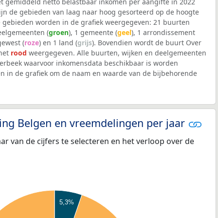
et gemiddeld netto belastbaar inkomen per aangifte in 2022
 zijn de gebieden van laag naar hoog gesorteerd op de hoogte
 gebieden worden in de grafiek weergegeven: 21 buurten
deelgemeenten (
groen
), 1 gemeente (
geel
), 1 arrondissement
 gewest (
roze
) en 1 land (
grijs
). Bovendien wordt de buurt Over
 het
rood
weergegeven. Alle buurten, wijken en deelgemeenten
rbeek waarvoor inkomensdata beschikbaar is worden
en in de grafiek om de naam en waarde van de bijbehorende
eling Belgen en vreemdelingen per jaar
aar van de cijfers te selecteren en het verloop over de
5,3%