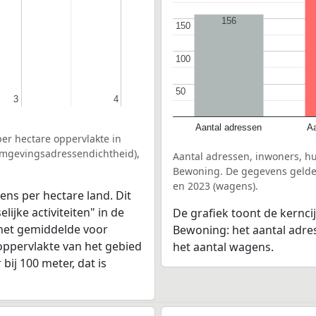
156
150
150
100
100
50
50
3
3
4
4
Aantal adressen
Aa
er hectare oppervlakte in
(omgevingsadressendichtheid),
Aantal adressen, inwoners, h
Bewoning. De gegevens gelden
en 2023 (wagens).
ens per hectare land. Dit
ijke activiteiten" in de
De grafiek toont de kernci
 het gemiddelde voor
Bewoning: het aantal adre
oppervlakte van het gebied
het aantal wagens.
bij 100 meter, dat is