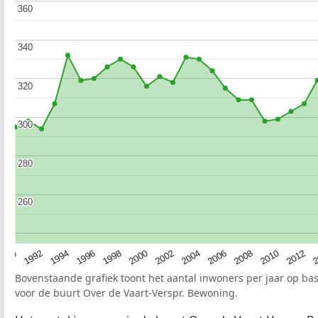
360
360
340
340
320
320
300
300
280
280
260
260
1990
1992
1994
1996
1998
2000
2002
2004
2006
2008
2010
2012
2
Bovenstaande grafiek toont het aantal inwoners per jaar op ba
voor de buurt Over de Vaart-Verspr. Bewoning.