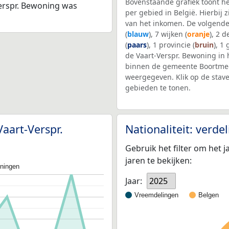
Bovenstaande grafiek toont h
Verspr. Bewoning was
per gebied in België. Hierbij
van het inkomen. De volgende
(
blauw
), 7 wijken (
oranje
), 2 
(
paars
), 1 provincie (
bruin
), 1
de Vaart-Verspr. Bewoning in
binnen de gemeente Boortmee
weergegeven. Klik op de stav
gebieden te tonen.
Vaart-Verspr.
Nationaliteit: verd
Gebruik het filter om het j
jaren te bekijken:
oningen
Jaar:
2025
Vreemdelingen
Belgen