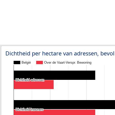
Dichtheid per hectare van adressen, bev
België
Over de Vaart-Verspr. Bewoning
Dichtheid adressen
Dichtheid adressen
Dichtheid inwoners
Dichtheid inwoners