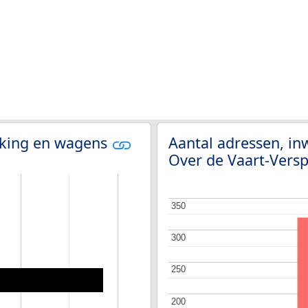
olking en wagens
Aantal adressen, in
Over de Vaart-Vers
350
350
300
300
250
250
200
200