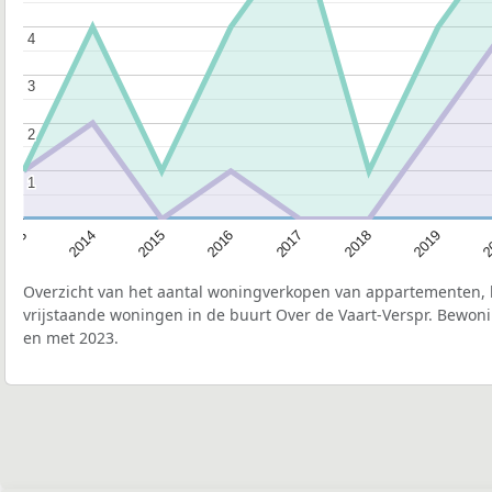
4
4
3
3
2
2
1
1
2015
2
2017
2014
2019
2016
2013
2018
Overzicht van het aantal woningverkopen van appartementen, h
vrijstaande woningen in de buurt Over de Vaart-Verspr. Bewoni
en met 2023.