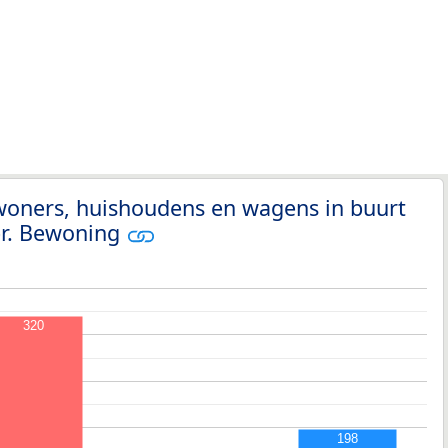
woners, huishoudens en wagens in buurt
pr. Bewoning
320
198