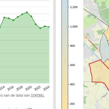
014
2016
2018
2020
2022
2024
sis van de data van
STATBEL