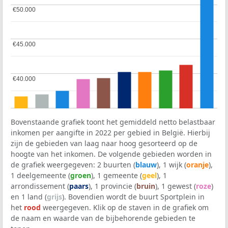
€50.000
€50.000
€45.000
€45.000
€40.000
€40.000
Bovenstaande grafiek toont het gemiddeld netto belastbaar
inkomen per aangifte in 2022 per gebied in België. Hierbij
zijn de gebieden van laag naar hoog gesorteerd op de
hoogte van het inkomen. De volgende gebieden worden in
de grafiek weergegeven: 2 buurten (
blauw
), 1 wijk (
oranje
),
1 deelgemeente (
groen
), 1 gemeente (
geel
), 1
arrondissement (
paars
), 1 provincie (
bruin
), 1 gewest (
roze
)
en 1 land (
grijs
). Bovendien wordt de buurt Sportplein in
het
rood
weergegeven. Klik op de staven in de grafiek om
de naam en waarde van de bijbehorende gebieden te