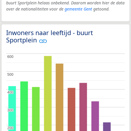
buurt Sportplein helaas onbekend. Daarom worden hier de data
over de nationaliteiten voor de
gemeente Gent
getoond.
Inwoners naar leeftijd - buurt
Sportplein
600
600
500
500
400
400
300
300
200
200