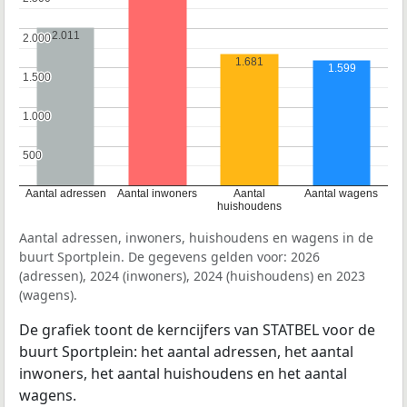
2.011
2.000
2.000
1.681
1.599
1.500
1.500
1.000
1.000
500
500
Aantal adressen
Aantal inwoners
Aantal
Aantal wagens
huishoudens
Aantal adressen, inwoners, huishoudens en wagens in de
buurt Sportplein. De gegevens gelden voor: 2026
(adressen), 2024 (inwoners), 2024 (huishoudens) en 2023
(wagens).
De grafiek toont de kerncijfers van STATBEL voor de
buurt Sportplein: het aantal adressen, het aantal
inwoners, het aantal huishoudens en het aantal
wagens.