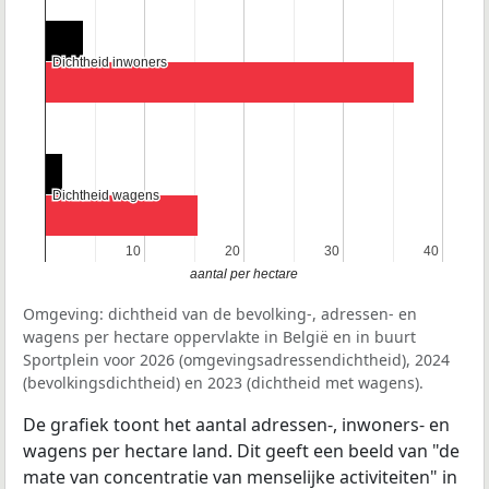
Dichtheid inwoners
Dichtheid inwoners
Dichtheid wagens
Dichtheid wagens
10
10
20
20
30
30
40
40
aantal per hectare
Omgeving: dichtheid van de bevolking-, adressen- en
wagens per hectare oppervlakte in België en in buurt
Sportplein voor 2026 (omgevingsadressendichtheid), 2024
(bevolkingsdichtheid) en 2023 (dichtheid met wagens).
De grafiek toont het aantal adressen-, inwoners- en
wagens per hectare land. Dit geeft een beeld van "de
mate van concentratie van menselijke activiteiten" in