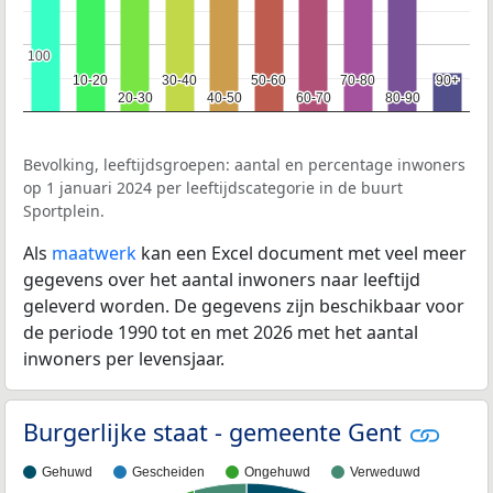
100
100
10-20
10-20
30-40
30-40
50-60
50-60
70-80
70-80
90+
90+
20-30
20-30
40-50
40-50
60-70
60-70
80-90
80-90
Bevolking, leeftijdsgroepen: aantal en percentage inwoners
op 1 januari 2024 per leeftijdscategorie in de buurt
Sportplein.
Als
maatwerk
kan een Excel document met veel meer
gegevens over het aantal inwoners naar leeftijd
geleverd worden. De gegevens zijn beschikbaar voor
de periode 1990 tot en met 2026 met het aantal
inwoners per levensjaar.
Burgerlijke staat - gemeente Gent
Gehuwd
Gescheiden
Ongehuwd
Verweduwd