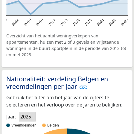
2013
2014
2015
2016
2017
2018
2019
2020
2021
2022
2023
Overzicht van het aantal woningverkopen van
appartementen, huizen met 2 of 3 gevels en vrijstaande
woningen in de buurt Sportplein in de periode van 2013 tot
en met 2023.
Nationaliteit: verdeling Belgen en
vreemdelingen per jaar
Gebruik het filter om het jaar van de cijfers te
selecteren en het verloop over de jaren te bekijken:
Jaar:
2025
Vreemdelingen
Belgen