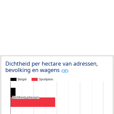
Dichtheid per hectare van adressen,
bevolking en wagens
België
Sportplein
Dichtheid adressen
Dichtheid adressen