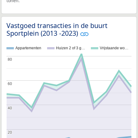
tonen.
Vastgoed transacties in de buurt
Sportplein (2013 -2023)
Appartementen
Huizen 2 of 3 g…
Vrijstaande wo…
80
80
60
60
40
40
20
20