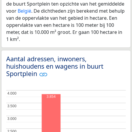
de buurt Sportplein ten opzichte van het gemiddelde
voor
België
. De dichtheden zijn berekend met behulp
van de oppervlakte van het gebied in hectare. Een
oppervlakte van een hectare is 100 meter bij 100
meter, dat is 10.000 m² groot. Er gaan 100 hectare in
1 km².
Aantal adressen, inwoners,
huishoudens en wagens in buurt
Sportplein
4.000
4.000
3.854
3.500
3.500
3.000
3.000
2.500
2.500