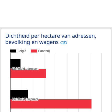
Dichtheid per hectare van adressen,
bevolking en wagens
België
Poorterij
Dichtheid adressen
Dichtheid adressen
Dichtheid inwoners
Dichtheid inwoners