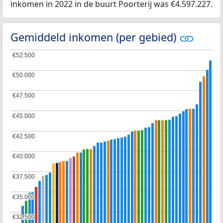
inkomen in 2022 in de buurt Poorterij was €4.597.227.
Gemiddeld inkomen (per gebied)
€52.500
€52.500
€50.000
€50.000
€47.500
€47.500
€45.000
€45.000
€42.500
€42.500
€40.000
€40.000
€37.500
€37.500
€35.000
€35.000
€32.500
€32.500