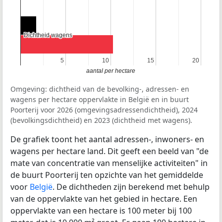
Dichtheid wagens
Dichtheid wagens
5
5
10
10
15
15
20
20
aantal per hectare
Omgeving: dichtheid van de bevolking-, adressen- en
wagens per hectare oppervlakte in België en in buurt
Poorterij voor 2026 (omgevingsadressendichtheid), 2024
(bevolkingsdichtheid) en 2023 (dichtheid met wagens).
De grafiek toont het aantal adressen-, inwoners- en
wagens per hectare land. Dit geeft een beeld van "de
mate van concentratie van menselijke activiteiten" in
de buurt Poorterij ten opzichte van het gemiddelde
voor
België
. De dichtheden zijn berekend met behulp
van de oppervlakte van het gebied in hectare. Een
oppervlakte van een hectare is 100 meter bij 100