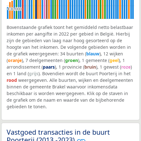
€30.000
€30.000
Bovenstaande grafiek toont het gemiddeld netto belastbaar
inkomen per aangifte in 2022 per gebied in België. Hierbij
zijn de gebieden van laag naar hoog gesorteerd op de
hoogte van het inkomen. De volgende gebieden worden in
de grafiek weergegeven: 34 buurten (
blauw
), 12 wijken
(
oranje
), 7 deelgemeenten (
groen
), 1 gemeente (
geel
), 1
arrondissement (
paars
), 1 provincie (
bruin
), 1 gewest (
roze
)
en 1 land (
grijs
). Bovendien wordt de buurt Poorterij in het
rood
weergegeven. Alle buurten, wijken en deelgemeenten
binnen de gemeente Brakel waarvoor inkomensdata
beschikbaar is worden weergegeven. Klik op de staven in
de grafiek om de naam en waarde van de bijbehorende
gebieden te tonen.
Vastgoed transacties in de buurt
Poorterij (2013 -2023)