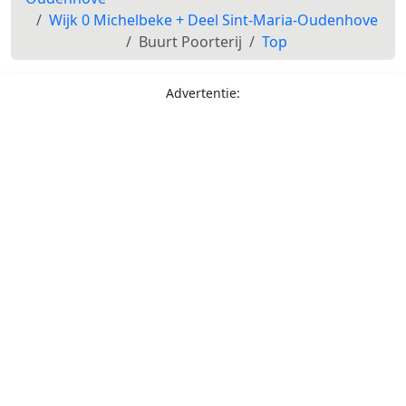
Wijk 0 Michelbeke + Deel Sint-Maria-Oudenhove
Buurt Poorterij
Top
Advertentie: