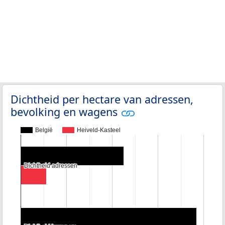
Dichtheid per hectare van adressen,
bevolking en wagens
België
Heiveld-Kasteel
Dichtheid adressen
Dichtheid adressen