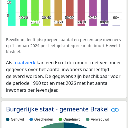
10
10
5
5
10-20
10-20
30-40
30-40
50-60
50-60
70-80
70-80
90+
90+
20-30
20-30
40-50
40-50
60-70
60-70
80-90
80-90
Bevolking, leeftijdsgroepen: aantal en percentage inwoners
op 1 januari 2024 per leeftijdscategorie in de buurt Heiveld-
Kasteel.
Als
maatwerk
kan een Excel document met veel meer
gegevens over het aantal inwoners naar leeftijd
geleverd worden. De gegevens zijn beschikbaar voor
de periode 1990 tot en met 2026 met het aantal
inwoners per levensjaar.
Burgerlijke staat - gemeente Brakel
Gehuwd
Gescheiden
Ongehuwd
Verweduwd