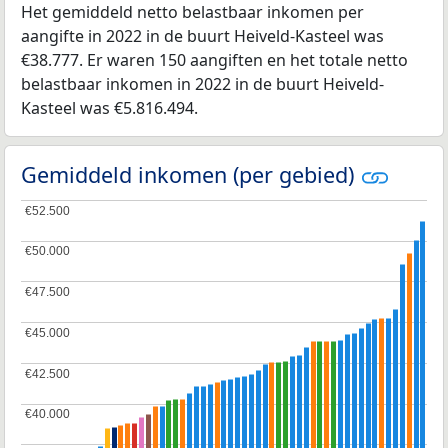
Het gemiddeld netto belastbaar inkomen per
aangifte in 2022 in de buurt Heiveld-Kasteel was
€38.777. Er waren 150 aangiften en het totale netto
belastbaar inkomen in 2022 in de buurt Heiveld-
Kasteel was €5.816.494.
Gemiddeld inkomen (per gebied)
€52.500
€52.500
€50.000
€50.000
€47.500
€47.500
€45.000
€45.000
€42.500
€42.500
€40.000
€40.000