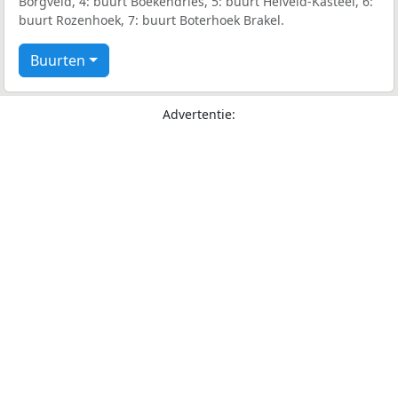
Borgveld, 4: buurt Boekendries, 5: buurt Heiveld-Kasteel, 6:
buurt Rozenhoek, 7: buurt Boterhoek Brakel.
Buurten
Advertentie: