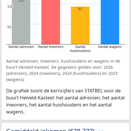
115
100
100
93
50
50
Aantal adressen
Aantal inwoners
Aantal
Aantal wagens
huishoudens
Aantal adressen, inwoners, huishoudens en wagens in de
buurt Heiveld-Kasteel. De gegevens gelden voor: 2026
(adressen), 2024 (inwoners), 2024 (huishoudens) en 2023
(wagens).
De grafiek toont de kerncijfers van STATBEL voor de
buurt Heiveld-Kasteel: het aantal adressen, het aantal
inwoners, het aantal huishoudens en het aantal
wagens.