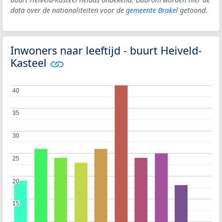
data over de nationaliteiten voor de
gemeente Brakel
getoond.
Inwoners naar leeftijd - buurt Heiveld-
Kasteel
40
40
35
35
30
30
25
25
20
20
15
15