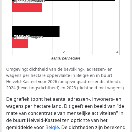
Dichtheid inwoners
Dichtheid inwoners
Dichtheid wagens
Dichtheid wagens
1
1
2
2
3
3
4
4
aantal per hectare
Omgeving: dichtheid van de bevolking-, adressen- en
wagens per hectare oppervlakte in België en in buurt
Heiveld-Kasteel voor 2026 (omgevingsadressendichtheid),
2024 (bevolkingsdichtheid) en 2023 (dichtheid met wagens).
De grafiek toont het aantal adressen-, inwoners- en
wagens per hectare land. Dit geeft een beeld van "de
mate van concentratie van menselijke activiteiten" in
de buurt Heiveld-Kasteel ten opzichte van het
gemiddelde voor
België
. De dichtheden zijn berekend