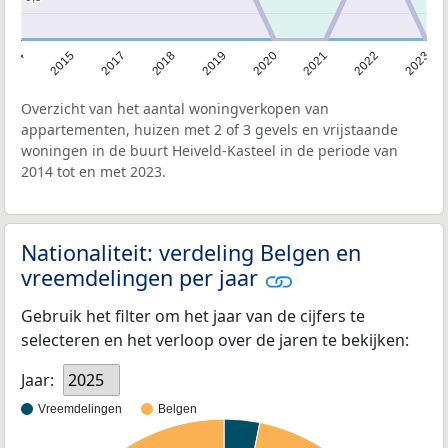
2014
2015
2017
2018
2019
2020
2021
2022
2023
Overzicht van het aantal woningverkopen van
appartementen, huizen met 2 of 3 gevels en vrijstaande
woningen in de buurt Heiveld-Kasteel in de periode van
2014 tot en met 2023.
Nationaliteit: verdeling Belgen en
vreemdelingen per jaar
Gebruik het filter om het jaar van de cijfers te
selecteren en het verloop over de jaren te bekijken:
Jaar:
2025
Vreemdelingen
Belgen