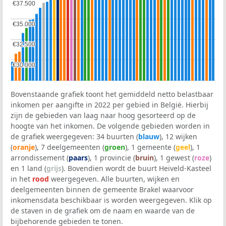
€37.500
€37.500
€35.000
€35.000
€32.500
€32.500
€30.000
€30.000
Bovenstaande grafiek toont het gemiddeld netto belastbaar
inkomen per aangifte in 2022 per gebied in België. Hierbij
zijn de gebieden van laag naar hoog gesorteerd op de
hoogte van het inkomen. De volgende gebieden worden in
de grafiek weergegeven: 34 buurten (
blauw
), 12 wijken
(
oranje
), 7 deelgemeenten (
groen
), 1 gemeente (
geel
), 1
arrondissement (
paars
), 1 provincie (
bruin
), 1 gewest (
roze
)
en 1 land (
grijs
). Bovendien wordt de buurt Heiveld-Kasteel
in het
rood
weergegeven. Alle buurten, wijken en
deelgemeenten binnen de gemeente Brakel waarvoor
inkomensdata beschikbaar is worden weergegeven. Klik op
de staven in de grafiek om de naam en waarde van de
bijbehorende gebieden te tonen.