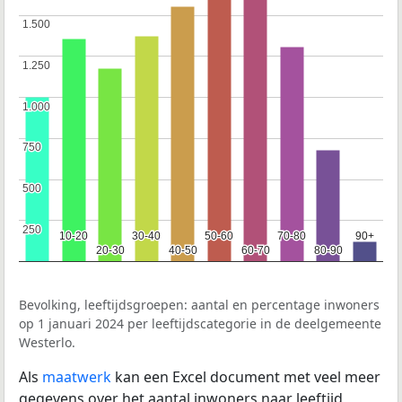
1.500
1.500
1.250
1.250
1.000
1.000
750
750
500
500
250
250
10-20
10-20
30-40
30-40
50-60
50-60
70-80
70-80
90+
90+
20-30
20-30
40-50
40-50
60-70
60-70
80-90
80-90
Bevolking, leeftijdsgroepen: aantal en percentage inwoners
op 1 januari 2024 per leeftijdscategorie in de deelgemeente
Westerlo.
Als
maatwerk
kan een Excel document met veel meer
gegevens over het aantal inwoners naar leeftijd