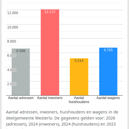
12.115
12.000
12.000
10.000
10.000
8.000
8.000
6.705
6.598
6.000
6.000
5.214
4.000
4.000
2.000
2.000
Aantal adressen
Aantal inwoners
Aantal
Aantal wagens
huishoudens
Aantal adressen, inwoners, huishoudens en wagens in de
deelgemeente Westerlo. De gegevens gelden voor: 2026
(adressen), 2024 (inwoners), 2024 (huishoudens) en 2023