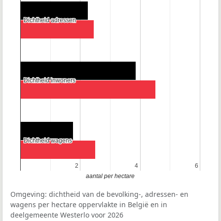
Dichtheid adressen
Dichtheid adressen
Dichtheid inwoners
Dichtheid inwoners
Dichtheid wagens
Dichtheid wagens
2
2
4
4
6
6
aantal per hectare
Omgeving: dichtheid van de bevolking-, adressen- en
wagens per hectare oppervlakte in België en in
deelgemeente Westerlo voor 2026