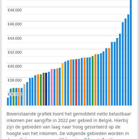
€48.000
€48.000
€46.000
€46.000
€44.000
€44.000
€42.000
€42.000
€40.000
€40.000
€38.000
€38.000
€36.000
€36.000
Bovenstaande grafiek toont het gemiddeld netto belastbaar
inkomen per aangifte in 2022 per gebied in België. Hierbij
zijn de gebieden van laag naar hoog gesorteerd op de
hoogte van het inkomen. De volgende gebieden worden in