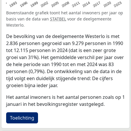
2023
1990
1993
1996
1999
2002
2005
2008
2011
2014
2017
2020
Bovenstaande grafiek toont het aantal inwoners per jaar op
basis van de data van
STATBEL
voor de deelgemeente
Westerlo.
De bevolking van de deelgemeente Westerlo is met
2.836 personen gegroeid van 9.279 personen in 1990
tot 12.115 personen in 2024 (dat is een zeer grote
groei van 31%). Het gemiddelde verschil per jaar over
de hele periode van 1990 tot en met 2024 was 83
personen (0,79%). De ontwikkeling van de data in de
tijd volgt een duidelijk stijgende trend: De cijfers
groeien bijna ieder jaar.
Het aantal inwoners is het aantal personen zoals op 1
januari in het bevolkingsregister vastgelegd.
Toelichting