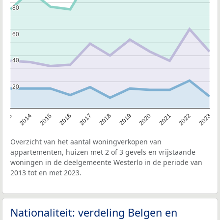
80
80
60
60
40
40
20
20
2013
2014
2015
2016
2017
2018
2019
2020
2021
2022
2023
Overzicht van het aantal woningverkopen van
appartementen, huizen met 2 of 3 gevels en vrijstaande
woningen in de deelgemeente Westerlo in de periode van
2013 tot en met 2023.
Nationaliteit: verdeling Belgen en