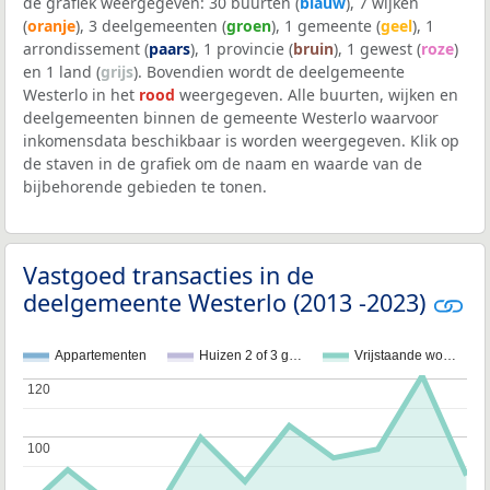
de grafiek weergegeven: 30 buurten (
blauw
), 7 wijken
(
oranje
), 3 deelgemeenten (
groen
), 1 gemeente (
geel
), 1
arrondissement (
paars
), 1 provincie (
bruin
), 1 gewest (
roze
)
en 1 land (
grijs
). Bovendien wordt de deelgemeente
Westerlo in het
rood
weergegeven. Alle buurten, wijken en
deelgemeenten binnen de gemeente Westerlo waarvoor
inkomensdata beschikbaar is worden weergegeven. Klik op
de staven in de grafiek om de naam en waarde van de
bijbehorende gebieden te tonen.
Vastgoed transacties in de
deelgemeente Westerlo (2013 -2023)
Appartementen
Huizen 2 of 3 g…
Vrijstaande wo…
120
120
100
100