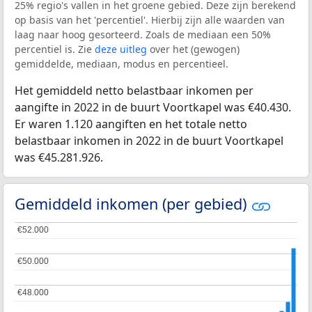
25% regio's vallen in het groene gebied. Deze zijn berekend
op basis van het 'percentiel'. Hierbij zijn alle waarden van
laag naar hoog gesorteerd. Zoals de mediaan een 50%
percentiel is. Zie
deze uitleg
over het (gewogen)
gemiddelde, mediaan, modus en percentieel.
Het gemiddeld netto belastbaar inkomen per
aangifte in 2022 in de buurt Voortkapel was €40.430.
Er waren 1.120 aangiften en het totale netto
belastbaar inkomen in 2022 in de buurt Voortkapel
was €45.281.926.
Gemiddeld inkomen (per gebied)
€52.000
€52.000
€50.000
€50.000
€48.000
€48.000