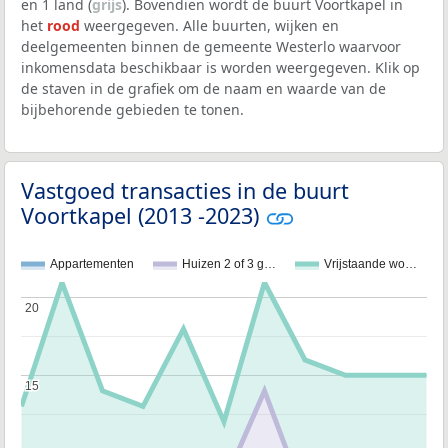
en 1 land (
grijs
). Bovendien wordt de buurt Voortkapel in
het
rood
weergegeven. Alle buurten, wijken en
deelgemeenten binnen de gemeente Westerlo waarvoor
inkomensdata beschikbaar is worden weergegeven. Klik op
de staven in de grafiek om de naam en waarde van de
bijbehorende gebieden te tonen.
Vastgoed transacties in de buurt
Voortkapel (2013 -2023)
Appartementen
Huizen 2 of 3 g…
Vrijstaande wo…
20
20
15
15