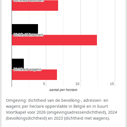
Dichtheid adressen
Dichtheid adressen
Dichtheid inwoners
Dichtheid inwoners
Dichtheid wagens
Dichtheid wagens
5
5
10
10
15
15
aantal per hectare
Omgeving: dichtheid van de bevolking-, adressen- en
wagens per hectare oppervlakte in België en in buurt
Voortkapel voor 2026 (omgevingsadressendichtheid), 2024
(bevolkingsdichtheid) en 2023 (dichtheid met wagens).