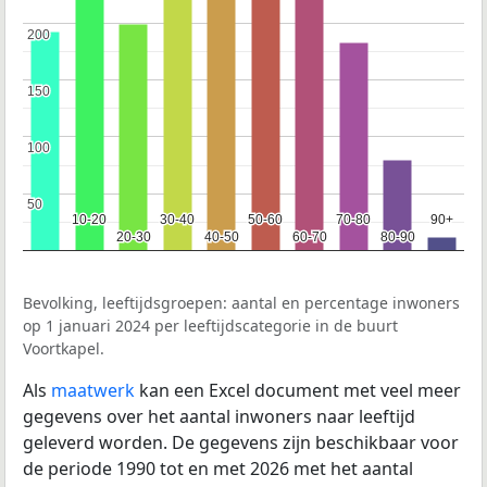
200
200
150
150
100
100
50
50
10-20
10-20
30-40
30-40
50-60
50-60
70-80
70-80
90+
90+
20-30
20-30
40-50
40-50
60-70
60-70
80-90
80-90
Bevolking, leeftijdsgroepen: aantal en percentage inwoners
op 1 januari 2024 per leeftijdscategorie in de buurt
Voortkapel.
Als
maatwerk
kan een Excel document met veel meer
gegevens over het aantal inwoners naar leeftijd
geleverd worden. De gegevens zijn beschikbaar voor
de periode 1990 tot en met 2026 met het aantal