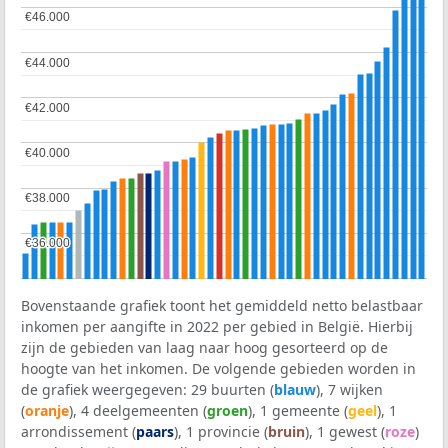
€46.000
€46.000
€44.000
€44.000
€42.000
€42.000
€40.000
€40.000
€38.000
€38.000
€36.000
€36.000
Bovenstaande grafiek toont het gemiddeld netto belastbaar
inkomen per aangifte in 2022 per gebied in België. Hierbij
zijn de gebieden van laag naar hoog gesorteerd op de
hoogte van het inkomen. De volgende gebieden worden in
de grafiek weergegeven: 29 buurten (
blauw
), 7 wijken
(
oranje
), 4 deelgemeenten (
groen
), 1 gemeente (
geel
), 1
arrondissement (
paars
), 1 provincie (
bruin
), 1 gewest (
roze
)