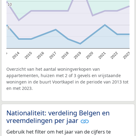
10
10
5
5
2013
2014
2015
2016
2017
2018
2019
2020
2021
2022
2023
Overzicht van het aantal woningverkopen van
appartementen, huizen met 2 of 3 gevels en vrijstaande
woningen in de buurt Voortkapel in de periode van 2013 tot
en met 2023.
Nationaliteit: verdeling Belgen en
vreemdelingen per jaar
Gebruik het filter om het jaar van de cijfers te