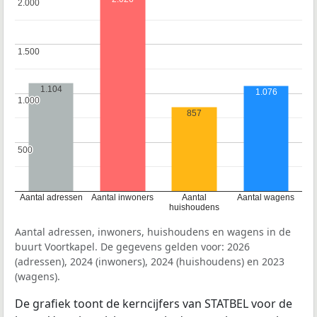
2.000
2.000
1.500
1.500
1.104
1.076
1.000
1.000
857
500
500
Aantal adressen
Aantal inwoners
Aantal
Aantal wagens
huishoudens
Aantal adressen, inwoners, huishoudens en wagens in de
buurt Voortkapel. De gegevens gelden voor: 2026
(adressen), 2024 (inwoners), 2024 (huishoudens) en 2023
(wagens).
De grafiek toont de kerncijfers van STATBEL voor de