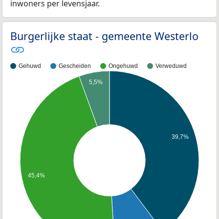
inwoners per levensjaar.
Burgerlijke staat - gemeente Westerlo
Gehuwd
Gescheiden
Ongehuwd
Verweduwd
5,5%
39,7%
45,4%