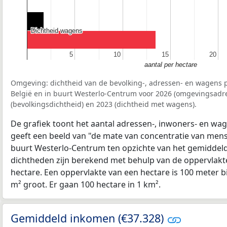
Dichtheid wagens
Dichtheid wagens
5
5
10
10
15
15
20
20
aantal per hectare
Omgeving: dichtheid van de bevolking-, adressen- en wagens p
België en in buurt Westerlo-Centrum voor 2026 (omgevingsadr
(bevolkingsdichtheid) en 2023 (dichtheid met wagens).
De grafiek toont het aantal adressen-, inwoners- en wag
geeft een beeld van "de mate van concentratie van mensel
buurt Westerlo-Centrum ten opzichte van het gemiddel
dichtheden zijn berekend met behulp van de oppervlakte
hectare. Een oppervlakte van een hectare is 100 meter bij
m² groot. Er gaan 100 hectare in 1 km².
Gemiddeld inkomen (€37.328)