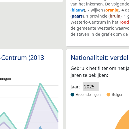
van het inkomen. De volgende
(
blauw
), 7 wijken (
oranje
), 4 
(
paars
), 1 provincie (
bruin
), 1
Westerlo-Centrum in het
rood
de gemeente Westerlo waarvo
de staven in de grafiek om d
o-Centrum (2013
Nationaliteit: verd
Gebruik het filter om het j
jaren te bekijken:
oningen
Jaar:
2025
Vreemdelingen
Belgen