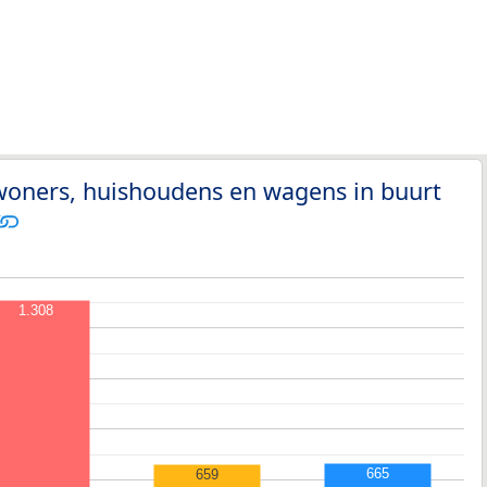
woners, huishoudens en wagens in buurt
1.308
665
659