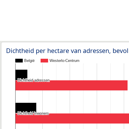
Dichtheid per hectare van adressen, bev
België
Westerlo-Centrum
Dichtheid adressen
Dichtheid adressen
Dichtheid inwoners
Dichtheid inwoners