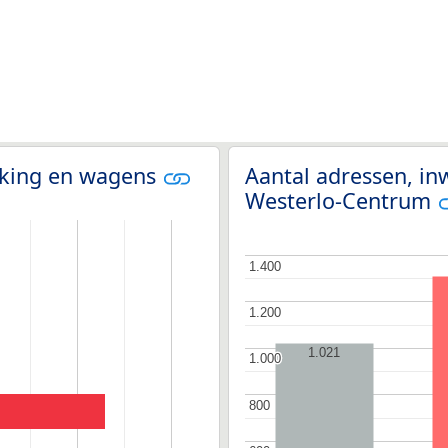
olking en wagens
Aantal adressen, in
Westerlo-Centrum
1.400
1.400
1.200
1.200
1.021
1.000
1.000
800
800