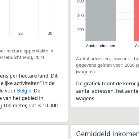
600
600
400
400
200
200
25
25
30
30
Aantal adressen
Aa
er hectare oppervlakte in
essendichtheid), 2024
Aantal adressen, inwoners, h
gegevens gelden voor: 2026 (a
(wagens).
ens per hectare land. Dit
ijke activiteiten" in de
De grafiek toont de kernci
de voor
België
. De
aantal adressen, het aanta
 van het gebied in
wagens.
 100 meter, dat is 10.000
Gemiddeld inkomen