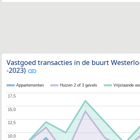
Vastgoed transacties in de buurt Westerl
-2023)
Appartementen
Huizen 2 of 3 gevels
Vrijstaande w
17,5
17,5
15,0
15,0
12,5
12,5
10,0
10,0