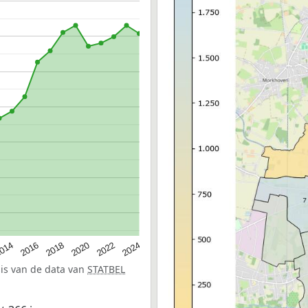
014
2016
2018
2020
2022
2024
sis van de data van
STATBEL