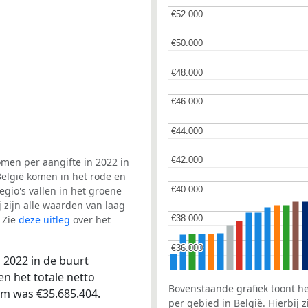
€52.000
€52.000
€50.000
€50.000
€48.000
€48.000
€46.000
€46.000
€44.000
€44.000
€42.000
€42.000
men per aangifte in 2022 in
België komen in het rode en
€40.000
€40.000
gio's vallen in het groene
j zijn alle waarden van laag
 Zie
deze uitleg
over het
€38.000
€38.000
€36.000
€36.000
 2022 in de buurt
n het totale netto
Bovenstaande grafiek toont h
um was €35.685.404.
per gebied in België. Hierbij