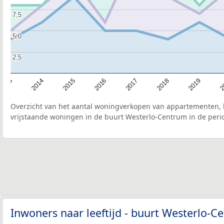
7,5
7,5
5,0
5,0
2,5
2,5
2015
2
2017
2014
2019
2016
2013
2018
Overzicht van het aantal woningverkopen van appartementen, h
vrijstaande woningen in de buurt Westerlo-Centrum in de peri
Inwoners naar leeftijd - buurt Westerlo-