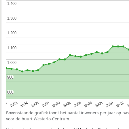
1.400
1.400
1.300
1.300
1.200
1.200
1.100
1.100
1.000
1.000
900
900
800
800
1990
1992
1994
1996
1998
2000
2002
2004
2006
2008
2010
2012
2
Bovenstaande grafiek toont het aantal inwoners per jaar op ba
voor de buurt Westerlo-Centrum.