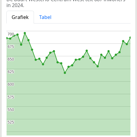
in 2024.
Grafiek
Tabel
700
700
675
675
650
650
625
625
600
600
575
575
550
550
525
525