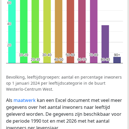
60
60
40
40
20
20
10-20
10-20
30-40
30-40
50-60
50-60
70-80
70-80
90+
90+
20-30
20-30
40-50
40-50
60-70
60-70
80-90
80-90
Bevolking, leeftijdsgroepen: aantal en percentage inwoners
op 1 januari 2024 per leeftijdscategorie in de buurt
Westerlo-Centrum West.
Als
maatwerk
kan een Excel document met veel meer
gegevens over het aantal inwoners naar leeftijd
geleverd worden. De gegevens zijn beschikbaar voor
de periode 1990 tot en met 2026 met het aantal
inwoners per levensjaar.