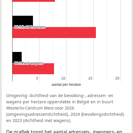
Dichtheid inwoners
Dichtheid inwoners
Dichtheid wagens
Dichtheid wagens
5
5
10
10
15
15
20
20
aantal per hectare
Omgeving: dichtheid van de bevolking-, adressen- en
wagens per hectare oppervlakte in België en in buurt
Westerlo-Centrum West voor 2026
(omgevingsadressendichtheid), 2024 (bevolkingsdichtheid)
en 2023 (dichtheid met wagens).
De grafiek toont het aantal adressen-, inwoners- en