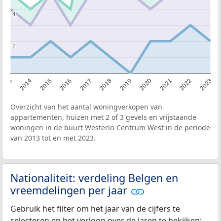
4
4
2
2
2013
2014
2015
2016
2017
2018
2019
2020
2021
2022
2023
Overzicht van het aantal woningverkopen van
appartementen, huizen met 2 of 3 gevels en vrijstaande
woningen in de buurt Westerlo-Centrum West in de periode
van 2013 tot en met 2023.
Nationaliteit: verdeling Belgen en
vreemdelingen per jaar
Gebruik het filter om het jaar van de cijfers te
selecteren en het verloop over de jaren te bekijken: