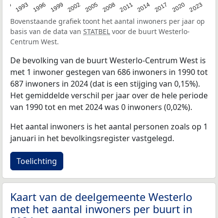
2023
1990
1993
1996
1999
2002
2005
2008
2011
2014
2017
2020
Bovenstaande grafiek toont het aantal inwoners per jaar op
basis van de data van
STATBEL
voor de buurt Westerlo-
Centrum West.
De bevolking van de buurt Westerlo-Centrum West is
met 1 inwoner gestegen van 686 inwoners in 1990 tot
687 inwoners in 2024 (dat is een stijging van 0,15%).
Het gemiddelde verschil per jaar over de hele periode
van 1990 tot en met 2024 was 0 inwoners (0,02%).
Het aantal inwoners is het aantal personen zoals op 1
januari in het bevolkingsregister vastgelegd.
Toelichting
Kaart van de deelgemeente Westerlo
met het aantal inwoners per buurt in