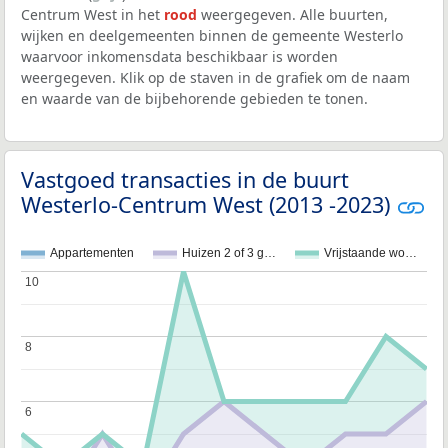
Centrum West in het
rood
weergegeven. Alle buurten,
wijken en deelgemeenten binnen de gemeente Westerlo
waarvoor inkomensdata beschikbaar is worden
weergegeven. Klik op de staven in de grafiek om de naam
en waarde van de bijbehorende gebieden te tonen.
Vastgoed transacties in de buurt
Westerlo-Centrum West (2013 -2023)
Appartementen
Huizen 2 of 3 g…
Vrijstaande wo…
10
10
8
8
6
6