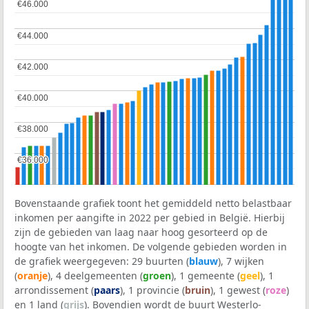
€46.000
€46.000
€44.000
€44.000
€42.000
€42.000
€40.000
€40.000
€38.000
€38.000
€36.000
€36.000
Bovenstaande grafiek toont het gemiddeld netto belastbaar
inkomen per aangifte in 2022 per gebied in België. Hierbij
zijn de gebieden van laag naar hoog gesorteerd op de
hoogte van het inkomen. De volgende gebieden worden in
de grafiek weergegeven: 29 buurten (
blauw
), 7 wijken
(
oranje
), 4 deelgemeenten (
groen
), 1 gemeente (
geel
), 1
arrondissement (
paars
), 1 provincie (
bruin
), 1 gewest (
roze
)
en 1 land (
grijs
). Bovendien wordt de buurt Westerlo-