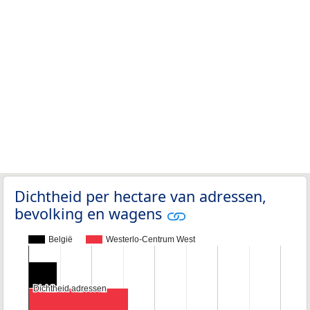
Dichtheid per hectare van adressen,
bevolking en wagens
België
Westerlo-Centrum West
Dichtheid adressen
Dichtheid adressen