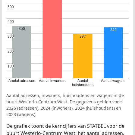
500
500
400
400
350
342
297
300
300
200
200
100
100
Aantal adressen
Aantal inwoners
Aantal
Aantal wagens
huishoudens
Aantal adressen, inwoners, huishoudens en wagens in de
buurt Westerlo-Centrum West. De gegevens gelden voor:
2026 (adressen), 2024 (inwoners), 2024 (huishoudens) en
2023 (wagens).
De grafiek toont de kerncijfers van STATBEL voor de
buurt Westerlo-Centrum West: het aantal adressen,