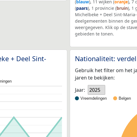
(
blauw
), 11 wijken (
oranje
), 7
(
paars
), 1 provincie (
bruin
), 1
Michelbeke + Deel Sint-Mari
deelgemeenten binnen de gem
weergegeven. Klik op de stav
gebieden te tonen.
ke + Deel Sint-
Nationaliteit: verd
Gebruik het filter om het j
jaren te bekijken:
oningen
Jaar:
2025
Vreemdelingen
Belgen