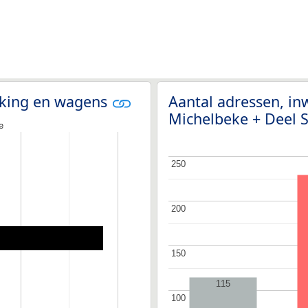
olking en wagens
Aantal adressen, in
Michelbeke + Deel 
e
250
250
200
200
150
150
115
100
100