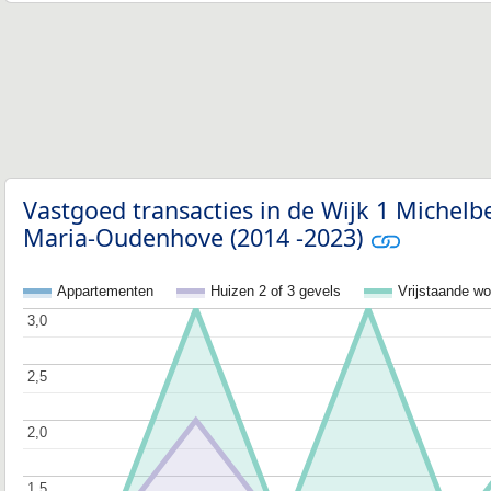
Vastgoed transacties in de Wijk 1 Michelbe
Maria-Oudenhove (2014 -2023)
Appartementen
Huizen 2 of 3 gevels
Vrijstaande w
3,0
3,0
2,5
2,5
2,0
2,0
1,5
1,5