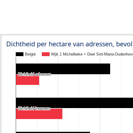
Dichtheid per hectare van adressen, bev
België
Wijk 1 Michelbeke + Deel Sint-Maria-Oudenhov
Dichtheid adressen
Dichtheid adressen
Dichtheid inwoners
Dichtheid inwoners