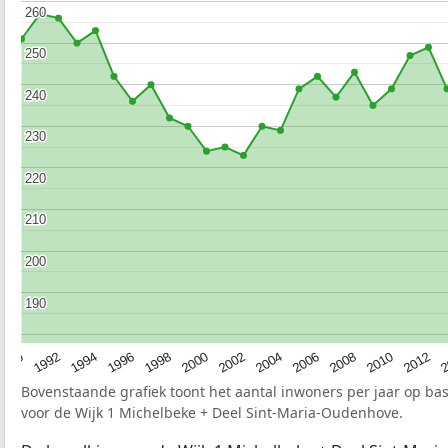
260
260
250
250
240
240
230
230
220
220
210
210
200
200
190
190
1990
1992
1994
1996
1998
2000
2002
2004
2006
2008
2010
2012
2
Bovenstaande grafiek toont het aantal inwoners per jaar op ba
voor de Wijk 1 Michelbeke + Deel Sint-Maria-Oudenhove.