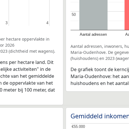
50
50
3
3
4
4
Aantal adressen
Aa
er hectare oppervlakte in
oor 2026
Aantal adressen, inwoners, h
2023 (dichtheid met wagens).
Maria-Oudenhove. De gegevens
(huishoudens) en 2023 (wagen
ens per hectare land. Dit
ijke activiteiten" in de
De grafiek toont de kernci
ichte van het gemiddelde
Maria-Oudenhove: het aant
n de oppervlakte van het
huishoudens en het aanta
0 meter bij 100 meter, dat
Gemiddeld inkomen
€55.000
€55.000