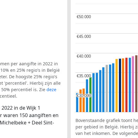
€50.000
€50.000
€45.000
€45.000
€40.000
€40.000
men per aangifte in 2022 in
10% en 25% regio's in België
€35.000
€35.000
ter. De hoogste 25% regio's
'percentiel'. Hierbij zijn alle
50% percentiel is. Zie
deze
entieel.
€30.000
€30.000
2022 in de Wijk 1
r waren 150 aangiften en
Bovenstaande grafiek toont h
 Michelbeke + Deel Sint-
per gebied in België. Hierbij
van het inkomen. De volgende