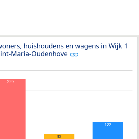
woners, huishoudens en wagens in Wijk 1
Sint-Maria-Oudenhove
229
122
93