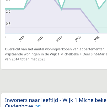
1,0
1,0
0,5
0,5
2014
2015
2017
2018
2019
2020
Overzicht van het aantal woningverkopen van appartementen, h
vrijstaande woningen in de Wijk 1 Michelbeke + Deel Sint-Mar
van 2014 tot en met 2023.
Inwoners naar leeftijd - Wijk 1 Michelbeke
Oudenhove