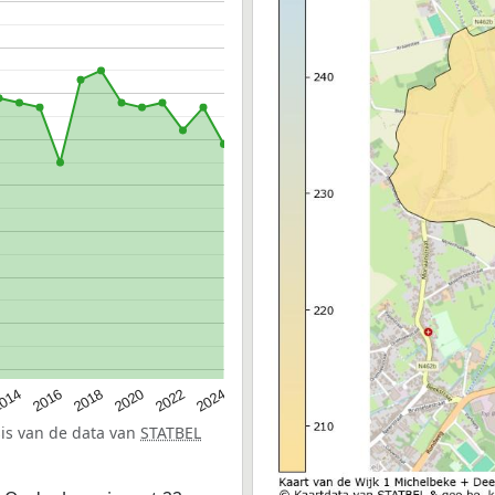
014
2016
2018
2020
2022
2024
sis van de data van
STATBEL