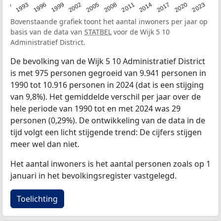
2023
1990
1993
1996
1999
2002
2005
2008
2011
2014
2017
2020
Bovenstaande grafiek toont het aantal inwoners per jaar op
basis van de data van
STATBEL
voor de Wijk 5 10
Administratief District.
De bevolking van de Wijk 5 10 Administratief District
is met 975 personen gegroeid van 9.941 personen in
1990 tot 10.916 personen in 2024 (dat is een stijging
van 9,8%). Het gemiddelde verschil per jaar over de
hele periode van 1990 tot en met 2024 was 29
personen (0,29%). De ontwikkeling van de data in de
tijd volgt een licht stijgende trend: De cijfers stijgen
meer wel dan niet.
Het aantal inwoners is het aantal personen zoals op 1
januari in het bevolkingsregister vastgelegd.
Toelichting