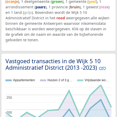
(
oranje
), 1 deelgemeente (
groen
), 1 gemeente (
geel
), 1
arrondissement (
paars
), 1 provincie (
bruin
), 1 gewest (
roze
)
en 1 land (
grijs
). Bovendien wordt de Wijk 5 10
Administratief District in het
rood
weergegeven.alle wijken
binnen de gemeente Antwerpen waarvoor inkomensdata
beschikbaar is worden weergegeven. Klik op de staven in
de grafiek om de naam en waarde van de bijbehorende
gebieden te tonen.
Vastgoed transacties in de Wijk 5 10
Administratief District (2013 -2023)
Appartementen
Huizen 2 of 3 g…
Vrijstaande wo…
250
250
200
200