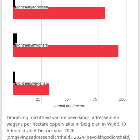
Dichtheid adressen
Dichtheid adressen
Dichtheid inwoners
Dichtheid inwoners
Dichtheid wagens
Dichtheid wagens
25
25
50
50
75
75
100
100
aantal per hectare
Omgeving: dichtheid van de bevolking-, adressen- en
wagens per hectare oppervlakte in België en in Wijk 5 10
Administratief District voor 2026
(omgevingsadressendichtheid), 2024 (bevolkingsdichtheid)