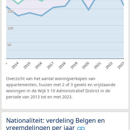
150
150
100
100
50
50
2013
2014
2015
2016
2017
2018
2019
2020
2021
2022
2023
Overzicht van het aantal woningverkopen van
appartementen, huizen met 2 of 3 gevels en vrijstaande
woningen in de Wijk 5 10 Administratief District in de
periode van 2013 tot en met 2023.
Nationaliteit: verdeling Belgen en
vreemdelingen per jaar