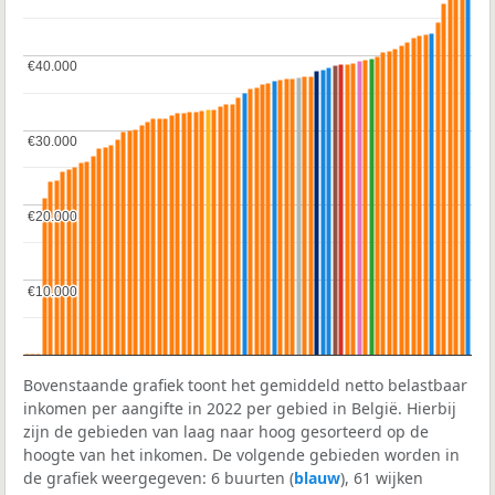
€40.000
€40.000
€30.000
€30.000
€20.000
€20.000
€10.000
€10.000
Bovenstaande grafiek toont het gemiddeld netto belastbaar
inkomen per aangifte in 2022 per gebied in België. Hierbij
zijn de gebieden van laag naar hoog gesorteerd op de
hoogte van het inkomen. De volgende gebieden worden in
de grafiek weergegeven: 6 buurten (
blauw
), 61 wijken