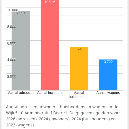
10.916
10.000
10.000
9.557
8.000
8.000
6.000
6.000
5.248
4.000
4.000
3.722
2.000
2.000
Aantal adressen
Aantal inwoners
Aantal
Aantal wagens
huishoudens
Aantal adressen, inwoners, huishoudens en wagens in de
Wijk 5 10 Administratief District. De gegevens gelden voor:
2026 (adressen), 2024 (inwoners), 2024 (huishoudens) en
2023 (wagens).