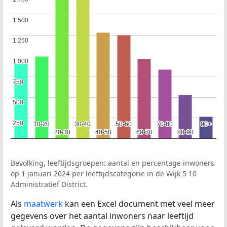
1.500
1.500
1.250
1.250
1.000
1.000
750
750
500
500
250
250
10-20
10-20
30-40
30-40
50-60
50-60
70-80
70-80
90+
90+
20-30
20-30
40-50
40-50
60-70
60-70
80-90
80-90
Bevolking, leeftijdsgroepen: aantal en percentage inwoners
op 1 januari 2024 per leeftijdscategorie in de Wijk 5 10
Administratief District.
Als
maatwerk
kan een Excel document met veel meer
gegevens over het aantal inwoners naar leeftijd