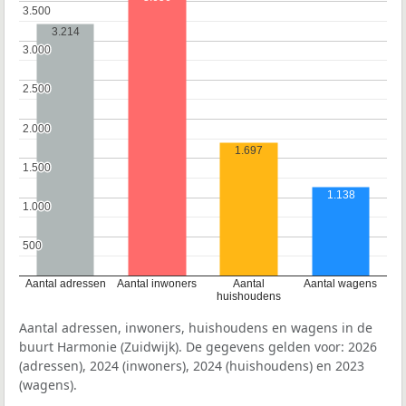
3.500
3.500
3.214
3.000
3.000
2.500
2.500
2.000
2.000
1.697
1.500
1.500
1.138
1.000
1.000
500
500
Aantal adressen
Aantal inwoners
Aantal
Aantal wagens
huishoudens
Aantal adressen, inwoners, huishoudens en wagens in de
buurt Harmonie (Zuidwijk). De gegevens gelden voor: 2026
(adressen), 2024 (inwoners), 2024 (huishoudens) en 2023
(wagens).