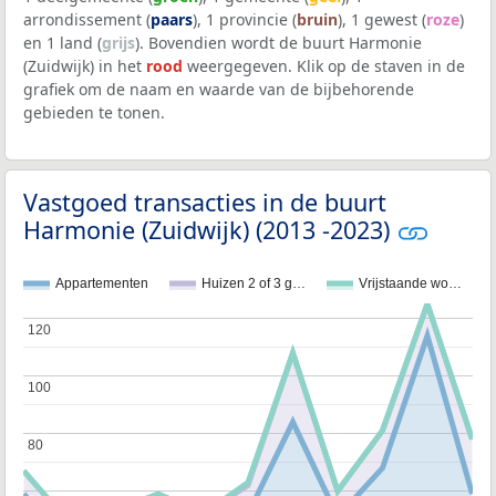
arrondissement (
paars
), 1 provincie (
bruin
), 1 gewest (
roze
)
en 1 land (
grijs
). Bovendien wordt de buurt Harmonie
(Zuidwijk) in het
rood
weergegeven. Klik op de staven in de
grafiek om de naam en waarde van de bijbehorende
gebieden te tonen.
Vastgoed transacties in de buurt
Harmonie (Zuidwijk) (2013 -2023)
Appartementen
Huizen 2 of 3 g…
Vrijstaande wo…
120
120
100
100
80
80