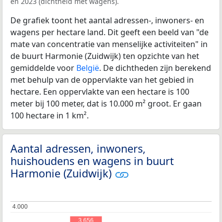
en 2023 (dichtheid met wagens).
De grafiek toont het aantal adressen-, inwoners- en
wagens per hectare land. Dit geeft een beeld van "de
mate van concentratie van menselijke activiteiten" in
de buurt Harmonie (Zuidwijk) ten opzichte van het
gemiddelde voor
België
. De dichtheden zijn berekend
met behulp van de oppervlakte van het gebied in
hectare. Een oppervlakte van een hectare is 100
meter bij 100 meter, dat is 10.000 m² groot. Er gaan
100 hectare in 1 km².
Aantal adressen, inwoners,
huishoudens en wagens in buurt
Harmonie (Zuidwijk)
4.000
4.000
3.656