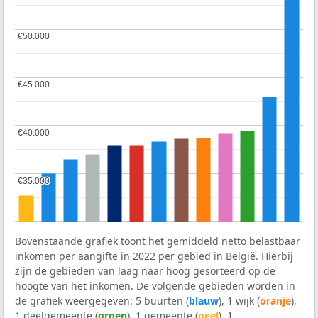
€50.000
€50.000
€45.000
€45.000
€40.000
€40.000
€35.000
€35.000
Bovenstaande grafiek toont het gemiddeld netto belastbaar
inkomen per aangifte in 2022 per gebied in België. Hierbij
zijn de gebieden van laag naar hoog gesorteerd op de
hoogte van het inkomen. De volgende gebieden worden in
de grafiek weergegeven: 5 buurten (
blauw
), 1 wijk (
oranje
),
1 deelgemeente (
groen
), 1 gemeente (
geel
), 1