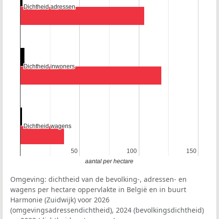
Dichtheid adressen
Dichtheid adressen
Dichtheid inwoners
Dichtheid inwoners
Dichtheid wagens
Dichtheid wagens
50
50
100
100
150
150
aantal per hectare
Omgeving: dichtheid van de bevolking-, adressen- en
wagens per hectare oppervlakte in België en in buurt
Harmonie (Zuidwijk) voor 2026
(omgevingsadressendichtheid), 2024 (bevolkingsdichtheid)