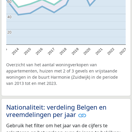
60
60
40
40
20
20
2013
2014
2015
2016
2017
2018
2019
2020
2021
2022
2023
Overzicht van het aantal woningverkopen van
appartementen, huizen met 2 of 3 gevels en vrijstaande
woningen in de buurt Harmonie (Zuidwijk) in de periode
van 2013 tot en met 2023.
Nationaliteit: verdeling Belgen en
vreemdelingen per jaar
Gebruik het filter om het jaar van de cijfers te