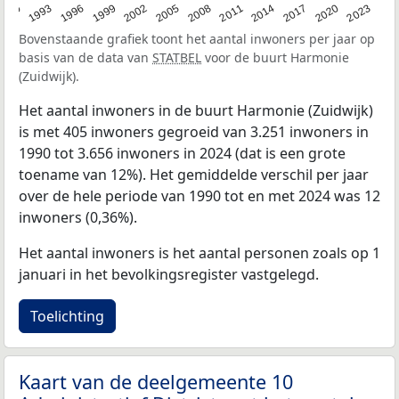
2023
1990
1993
1996
1999
2002
2005
2008
2011
2014
2017
2020
Bovenstaande grafiek toont het aantal inwoners per jaar op
basis van de data van
STATBEL
voor de buurt Harmonie
(Zuidwijk).
Het aantal inwoners in de buurt Harmonie (Zuidwijk)
is met 405 inwoners gegroeid van 3.251 inwoners in
1990 tot 3.656 inwoners in 2024 (dat is een grote
toename van 12%). Het gemiddelde verschil per jaar
over de hele periode van 1990 tot en met 2024 was 12
inwoners (0,36%).
Het aantal inwoners is het aantal personen zoals op 1
januari in het bevolkingsregister vastgelegd.
Toelichting
Kaart van de deelgemeente 10