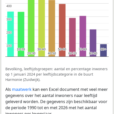
400
400
300
300
200
200
100
100
10-20
10-20
30-40
30-40
50-60
50-60
70-80
70-80
90+
90+
20-30
20-30
40-50
40-50
60-70
60-70
80-90
80-90
Bevolking, leeftijdsgroepen: aantal en percentage inwoners
op 1 januari 2024 per leeftijdscategorie in de buurt
Harmonie (Zuidwijk).
Als
maatwerk
kan een Excel document met veel meer
gegevens over het aantal inwoners naar leeftijd
geleverd worden. De gegevens zijn beschikbaar voor
de periode 1990 tot en met 2026 met het aantal
inwoners per levensjaar.