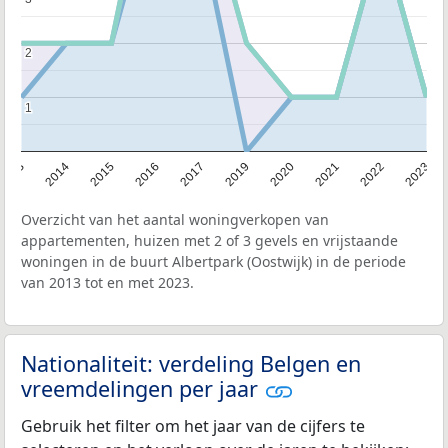
2
2
1
1
2013
2014
2015
2016
2017
2019
2020
2021
2022
2023
Overzicht van het aantal woningverkopen van
appartementen, huizen met 2 of 3 gevels en vrijstaande
woningen in de buurt Albertpark (Oostwijk) in de periode
van 2013 tot en met 2023.
Nationaliteit: verdeling Belgen en
vreemdelingen per jaar
Gebruik het filter om het jaar van de cijfers te