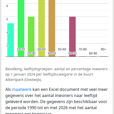
8
8
6
6
4
4
2
2
10-20
10-20
30-40
30-40
50-60
50-60
70-80
70-80
90+
90+
20-30
20-30
40-50
40-50
60-70
60-70
80-90
80-90
Bevolking, leeftijdsgroepen: aantal en percentage inwoners
op 1 januari 2024 per leeftijdscategorie in de buurt
Albertpark (Oostwijk).
Als
maatwerk
kan een Excel document met veel meer
gegevens over het aantal inwoners naar leeftijd
geleverd worden. De gegevens zijn beschikbaar voor
de periode 1990 tot en met 2026 met het aantal
inwoners per levensjaar.