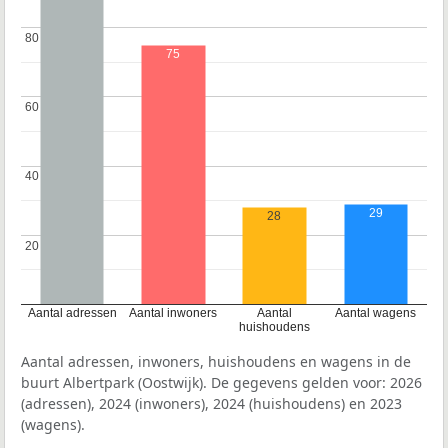
80
80
75
60
60
40
40
29
28
20
20
Aantal adressen
Aantal inwoners
Aantal
Aantal wagens
huishoudens
Aantal adressen, inwoners, huishoudens en wagens in de
buurt Albertpark (Oostwijk). De gegevens gelden voor: 2026
(adressen), 2024 (inwoners), 2024 (huishoudens) en 2023
(wagens).