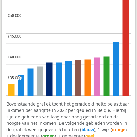
€50.000
€50.000
€45.000
€45.000
€40.000
€40.000
€35.000
€35.000
Bovenstaande grafiek toont het gemiddeld netto belastbaar
inkomen per aangifte in 2022 per gebied in België. Hierbij
zijn de gebieden van laag naar hoog gesorteerd op de
hoogte van het inkomen. De volgende gebieden worden in
de grafiek weergegeven: 5 buurten (
blauw
), 1 wijk (
oranje
),
1 deelgemeente (
groen
), 1 gemeente (
geel
), 1