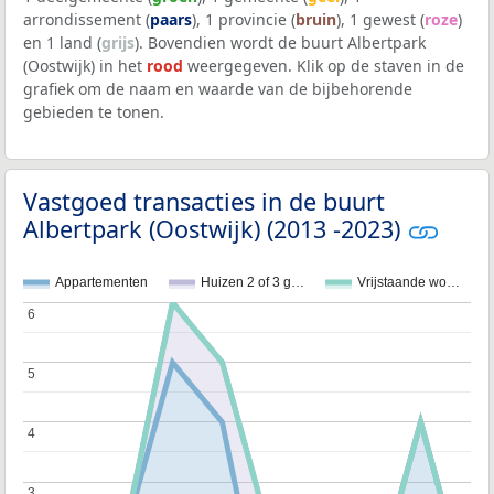
arrondissement (
paars
), 1 provincie (
bruin
), 1 gewest (
roze
)
en 1 land (
grijs
). Bovendien wordt de buurt Albertpark
(Oostwijk) in het
rood
weergegeven. Klik op de staven in de
grafiek om de naam en waarde van de bijbehorende
gebieden te tonen.
Vastgoed transacties in de buurt
Albertpark (Oostwijk) (2013 -2023)
Appartementen
Huizen 2 of 3 g…
Vrijstaande wo…
6
6
5
5
4
4
3
3