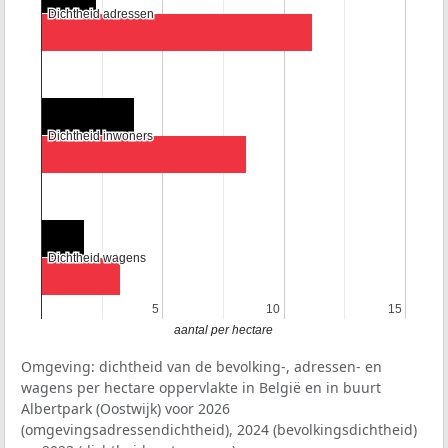
Dichtheid adressen
Dichtheid adressen
Dichtheid inwoners
Dichtheid inwoners
Dichtheid wagens
Dichtheid wagens
5
5
10
10
15
15
aantal per hectare
Omgeving: dichtheid van de bevolking-, adressen- en
wagens per hectare oppervlakte in België en in buurt
Albertpark (Oostwijk) voor 2026
(omgevingsadressendichtheid), 2024 (bevolkingsdichtheid)