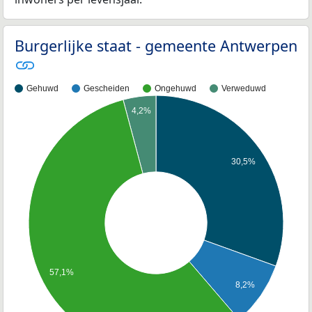
Burgerlijke staat - gemeente Antwerpen
Gehuwd
Gescheiden
Ongehuwd
Verweduwd
4,2%
30,5%
57,1%
8,2%