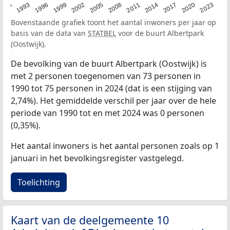
2023
1990
1993
1996
1999
2002
2005
2008
2011
2014
2017
2020
Bovenstaande grafiek toont het aantal inwoners per jaar op
basis van de data van
STATBEL
voor de buurt Albertpark
(Oostwijk).
De bevolking van de buurt Albertpark (Oostwijk) is
met 2 personen toegenomen van 73 personen in
1990 tot 75 personen in 2024 (dat is een stijging van
2,74%). Het gemiddelde verschil per jaar over de hele
periode van 1990 tot en met 2024 was 0 personen
(0,35%).
Het aantal inwoners is het aantal personen zoals op 1
januari in het bevolkingsregister vastgelegd.
Toelichting
Kaart van de deelgemeente 10