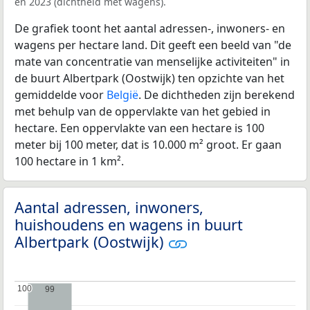
en 2023 (dichtheid met wagens).
De grafiek toont het aantal adressen-, inwoners- en
wagens per hectare land. Dit geeft een beeld van "de
mate van concentratie van menselijke activiteiten" in
de buurt Albertpark (Oostwijk) ten opzichte van het
gemiddelde voor
België
. De dichtheden zijn berekend
met behulp van de oppervlakte van het gebied in
hectare. Een oppervlakte van een hectare is 100
meter bij 100 meter, dat is 10.000 m² groot. Er gaan
100 hectare in 1 km².
Aantal adressen, inwoners,
huishoudens en wagens in buurt
Albertpark (Oostwijk)
100
100
99