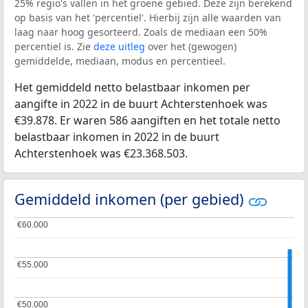
25% regio's vallen in het groene gebied. Deze zijn berekend
op basis van het 'percentiel'. Hierbij zijn alle waarden van
laag naar hoog gesorteerd. Zoals de mediaan een 50%
percentiel is. Zie
deze uitleg
over het (gewogen)
gemiddelde, mediaan, modus en percentieel.
Het gemiddeld netto belastbaar inkomen per
aangifte in 2022 in de buurt Achterstenhoek was
€39.878. Er waren 586 aangiften en het totale netto
belastbaar inkomen in 2022 in de buurt
Achterstenhoek was €23.368.503.
Gemiddeld inkomen (per gebied)
€60.000
€60.000
€55.000
€55.000
€50.000
€50.000