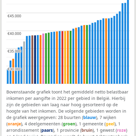
€45.000
€45.000
€40.000
€40.000
€35.000
€35.000
€30.000
€30.000
Bovenstaande grafiek toont het gemiddeld netto belastbaar
inkomen per aangifte in 2022 per gebied in België. Hierbij
zijn de gebieden van laag naar hoog gesorteerd op de
hoogte van het inkomen. De volgende gebieden worden in
de grafiek weergegeven: 28 buurten (
blauw
), 7 wijken
(
oranje
), 4 deelgemeenten (
groen
), 1 gemeente (
geel
), 1
arrondissement (
paars
), 1 provincie (
bruin
), 1 gewest (
roze
)