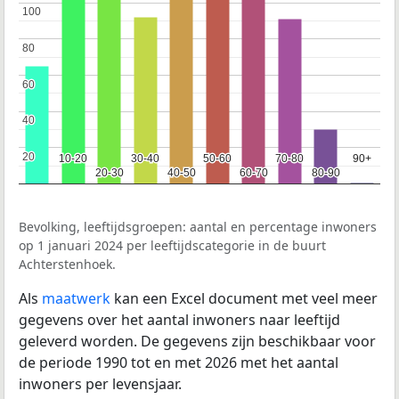
100
100
80
80
60
60
40
40
20
20
10-20
10-20
30-40
30-40
50-60
50-60
70-80
70-80
90+
90+
20-30
20-30
40-50
40-50
60-70
60-70
80-90
80-90
Bevolking, leeftijdsgroepen: aantal en percentage inwoners
op 1 januari 2024 per leeftijdscategorie in de buurt
Achterstenhoek.
Als
maatwerk
kan een Excel document met veel meer
gegevens over het aantal inwoners naar leeftijd
geleverd worden. De gegevens zijn beschikbaar voor
de periode 1990 tot en met 2026 met het aantal
inwoners per levensjaar.