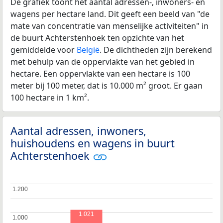
De grafiek toont het aantal adressen-, inwoners- en
wagens per hectare land. Dit geeft een beeld van "de
mate van concentratie van menselijke activiteiten" in
de buurt Achterstenhoek ten opzichte van het
gemiddelde voor
België
. De dichtheden zijn berekend
met behulp van de oppervlakte van het gebied in
hectare. Een oppervlakte van een hectare is 100
meter bij 100 meter, dat is 10.000 m² groot. Er gaan
100 hectare in 1 km².
Aantal adressen, inwoners,
huishoudens en wagens in buurt
Achterstenhoek
1.200
1.200
1.021
1.000
1.000