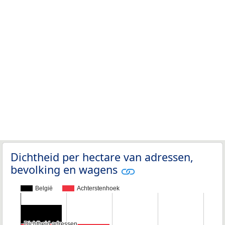
Dichtheid per hectare van adressen,
bevolking en wagens
België
Achterstenhoek
Dichtheid adressen
Dichtheid adressen