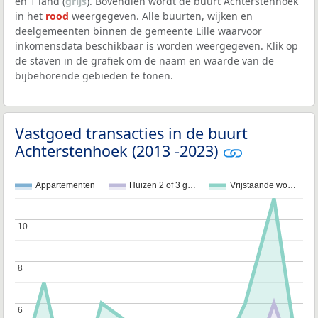
en 1 land (
grijs
). Bovendien wordt de buurt Achterstenhoek
in het
rood
weergegeven. Alle buurten, wijken en
deelgemeenten binnen de gemeente Lille waarvoor
inkomensdata beschikbaar is worden weergegeven. Klik op
de staven in de grafiek om de naam en waarde van de
bijbehorende gebieden te tonen.
Vastgoed transacties in de buurt
Achterstenhoek (2013 -2023)
Appartementen
Huizen 2 of 3 g…
Vrijstaande wo…
10
10
8
8
6
6