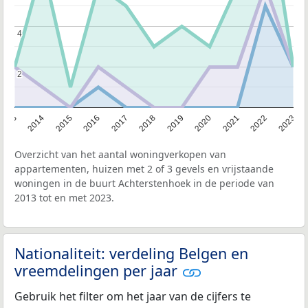
4
4
2
2
2013
2014
2015
2016
2017
2018
2019
2020
2021
2022
2023
Overzicht van het aantal woningverkopen van
appartementen, huizen met 2 of 3 gevels en vrijstaande
woningen in de buurt Achterstenhoek in de periode van
2013 tot en met 2023.
Nationaliteit: verdeling Belgen en
vreemdelingen per jaar
Gebruik het filter om het jaar van de cijfers te