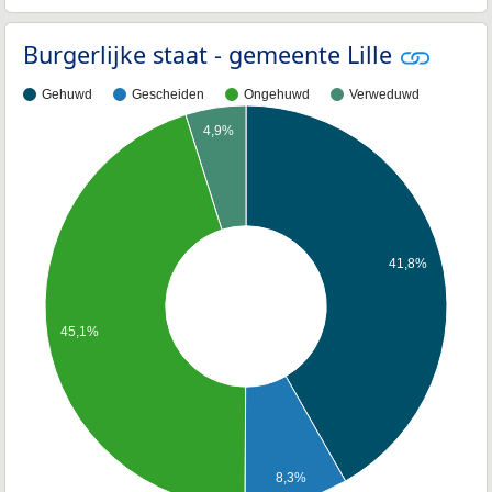
Burgerlijke staat - gemeente Lille
Gehuwd
Gescheiden
Ongehuwd
Verweduwd
4,9%
41,8%
45,1%
8,3%