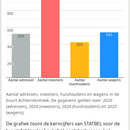
800
800
600
600
541
523
424
400
400
200
200
Aantal adressen
Aantal inwoners
Aantal
Aantal wagens
huishoudens
Aantal adressen, inwoners, huishoudens en wagens in de
buurt Achterstenhoek. De gegevens gelden voor: 2026
(adressen), 2024 (inwoners), 2024 (huishoudens) en 2023
(wagens).
De grafiek toont de kerncijfers van STATBEL voor de