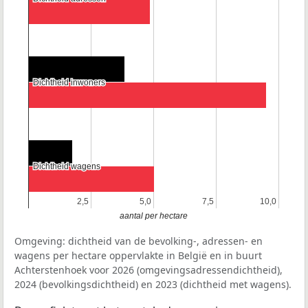
Dichtheid inwoners
Dichtheid inwoners
Dichtheid wagens
Dichtheid wagens
2,5
2,5
5,0
5,0
7,5
7,5
10,0
10,0
aantal per hectare
Omgeving: dichtheid van de bevolking-, adressen- en
wagens per hectare oppervlakte in België en in buurt
Achterstenhoek voor 2026 (omgevingsadressendichtheid),
2024 (bevolkingsdichtheid) en 2023 (dichtheid met wagens).