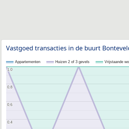
Vastgoed transacties in de buurt Bontevel
Appartementen
Huizen 2 of 3 gevels
Vrijstaande w
1,0
1,0
0,8
0,8
0,6
0,6
0,4
0,4