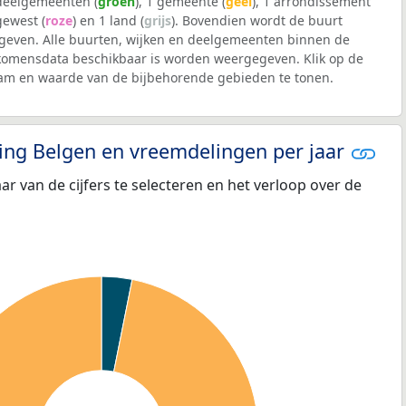
 deelgemeenten (
groen
), 1 gemeente (
geel
), 1 arrondissement
 gewest (
roze
) en 1 land (
grijs
). Bovendien wordt de buurt
even. Alle buurten, wijken en deelgemeenten binnen de
komensdata beschikbaar is worden weergegeven. Klik op de
aam en waarde van de bijbehorende gebieden te tonen.
eling Belgen en vreemdelingen per jaar
aar van de cijfers te selecteren en het verloop over de