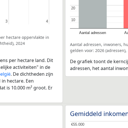
20
20
10
10
3
3
4
4
Aantal adressen
Aa
er hectare oppervlakte in
htheid), 2024
Aantal adressen, inwoners, h
gelden voor: 2026 (adressen),
ens per hectare land. Dit
De grafiek toont de kernci
ijke activiteiten" in de
adressen, het aantal inwo
elgië
. De dichtheden zijn
in hectare. Een
at is 10.000 m² groot. Er
Gemiddeld inkomen
€55.000
€55.000