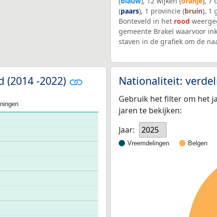
(
blauw
), 12 wijken (
oranje
), 7
(
paars
), 1 provincie (
bruin
), 1
Bonteveld in het
rood
weergeg
gemeente Brakel waarvoor in
staven in de grafiek om de n
d (2014 -2022)
Nationaliteit: verd
Gebruik het filter om het j
oningen
jaren te bekijken:
Jaar:
2025
Vreemdelingen
Belgen