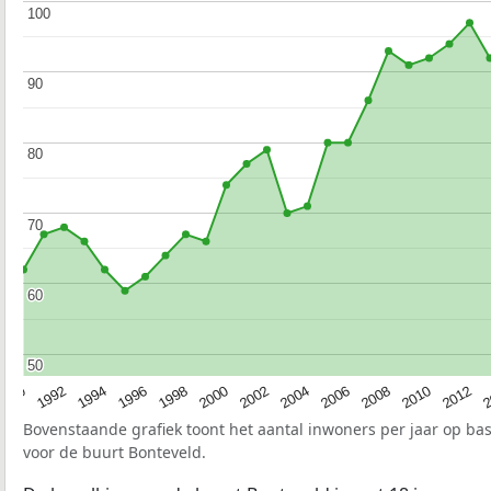
100
100
90
90
80
80
70
70
60
60
50
50
1990
1992
1994
1996
1998
2000
2002
2004
2006
2008
2010
2012
2
Bovenstaande grafiek toont het aantal inwoners per jaar op ba
voor de buurt Bonteveld.