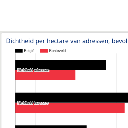
Dichtheid per hectare van adressen, bev
België
Bonteveld
Dichtheid adressen
Dichtheid adressen
Dichtheid inwoners
Dichtheid inwoners