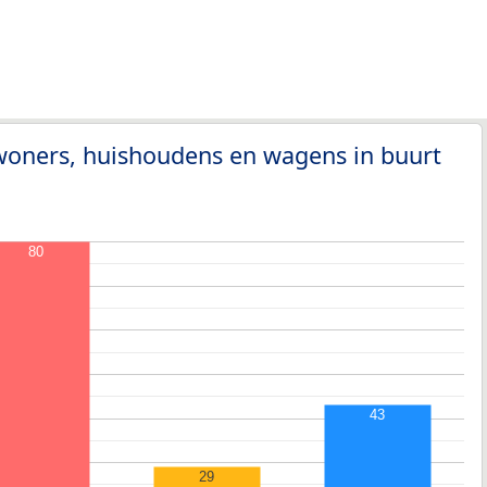
woners, huishoudens en wagens in buurt
80
43
29