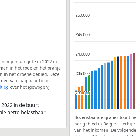
€50.000
€50.000
€45.000
€45.000
€40.000
€40.000
men per aangifte in 2022 in
omen in het rode en het oranje
€35.000
€35.000
en in het groene gebied. Deze
aarden van laag naar hoog
itleg
over het (gewogen)
€30.000
€30.000
 2022 in de buurt
ale netto belastbaar
Bovenstaande grafiek toont h
per gebied in België. Hierbij
van het inkomen. De volgende