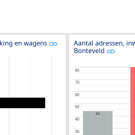
olking en wagens
Aantal adressen, in
Bonteveld
80
80
70
70
60
60
50
50
44
40
40
30
30