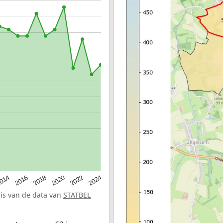
014
2016
2018
2020
2022
2024
sis van de data van
STATBEL