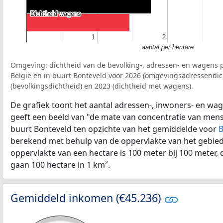
Dichtheid wagens
Dichtheid wagens
1
1
2
2
aantal per hectare
Omgeving: dichtheid van de bevolking-, adressen- en wagens p
België en in buurt Bonteveld voor 2026 (omgevingsadressendic
(bevolkingsdichtheid) en 2023 (dichtheid met wagens).
De grafiek toont het aantal adressen-, inwoners- en wag
geeft een beeld van "de mate van concentratie van mensel
buurt Bonteveld ten opzichte van het gemiddelde voor
B
berekend met behulp van de oppervlakte van het gebied 
oppervlakte van een hectare is 100 meter bij 100 meter, d
gaan 100 hectare in 1 km².
Gemiddeld inkomen (€45.236)