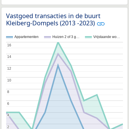
Vastgoed transacties in de buurt
Kleiberg-Dompels (2013 -2023)
Appartementen
Huizen 2 of 3 g…
Vrijstaande wo…
16
16
14
14
12
12
10
10
8
8
6
6
4
4
2
2