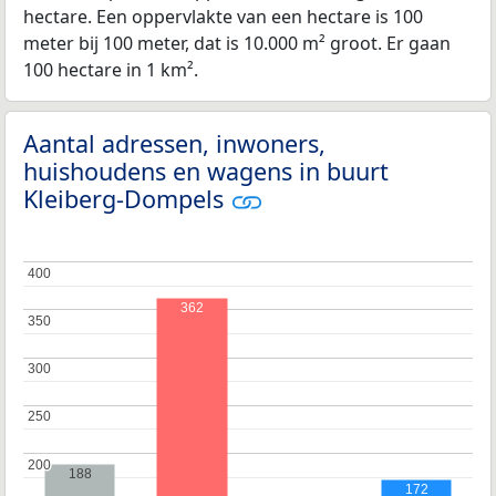
hectare. Een oppervlakte van een hectare is 100
meter bij 100 meter, dat is 10.000 m² groot. Er gaan
100 hectare in 1 km².
Aantal adressen, inwoners,
huishoudens en wagens in buurt
Kleiberg-Dompels
400
400
362
350
350
300
300
250
250
200
200
188
172