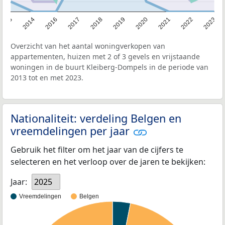
2013
2014
2016
2017
2018
2019
2020
2021
2022
2023
Overzicht van het aantal woningverkopen van
appartementen, huizen met 2 of 3 gevels en vrijstaande
woningen in de buurt Kleiberg-Dompels in de periode van
2013 tot en met 2023.
Nationaliteit: verdeling Belgen en
vreemdelingen per jaar
Gebruik het filter om het jaar van de cijfers te
selecteren en het verloop over de jaren te bekijken:
Jaar:
2025
Vreemdelingen
Belgen