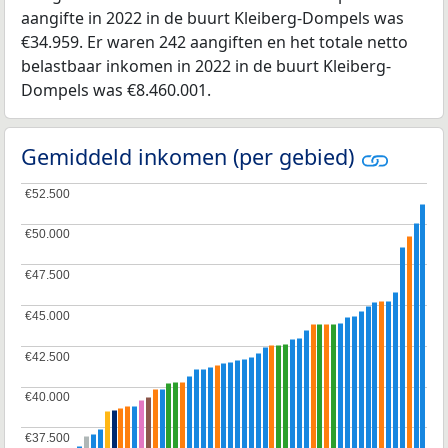
aangifte in 2022 in de buurt Kleiberg-Dompels was
€34.959. Er waren 242 aangiften en het totale netto
belastbaar inkomen in 2022 in de buurt Kleiberg-
Dompels was €8.460.001.
Gemiddeld inkomen (per gebied)
€52.500
€52.500
€50.000
€50.000
€47.500
€47.500
€45.000
€45.000
€42.500
€42.500
€40.000
€40.000
€37.500
€37.500