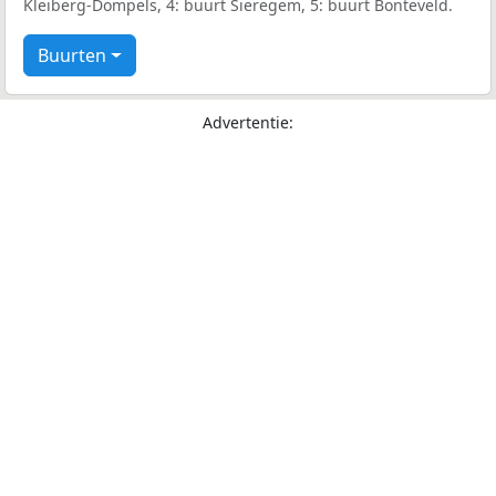
Kleiberg-Dompels, 4: buurt Sieregem, 5: buurt Bonteveld.
Buurten
Advertentie: