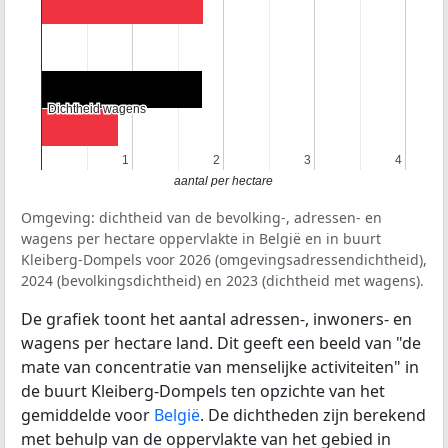
Dichtheid wagens
Dichtheid wagens
1
1
2
2
3
3
4
4
aantal per hectare
Omgeving: dichtheid van de bevolking-, adressen- en
wagens per hectare oppervlakte in België en in buurt
Kleiberg-Dompels voor 2026 (omgevingsadressendichtheid),
2024 (bevolkingsdichtheid) en 2023 (dichtheid met wagens).
De grafiek toont het aantal adressen-, inwoners- en
wagens per hectare land. Dit geeft een beeld van "de
mate van concentratie van menselijke activiteiten" in
de buurt Kleiberg-Dompels ten opzichte van het
gemiddelde voor
België
. De dichtheden zijn berekend
met behulp van de oppervlakte van het gebied in