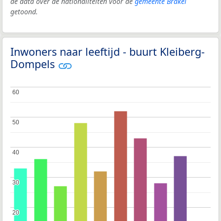
de data over de nationaliteiten voor de
gemeente Brakel
getoond.
Inwoners naar leeftijd - buurt Kleiberg-
Dompels
60
60
50
50
40
40
30
30
20
20