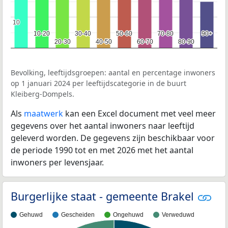
10
10
10-20
10-20
30-40
30-40
50-60
50-60
70-80
70-80
90+
90+
20-30
20-30
40-50
40-50
60-70
60-70
80-90
80-90
Bevolking, leeftijdsgroepen: aantal en percentage inwoners
op 1 januari 2024 per leeftijdscategorie in de buurt
Kleiberg-Dompels.
Als
maatwerk
kan een Excel document met veel meer
gegevens over het aantal inwoners naar leeftijd
geleverd worden. De gegevens zijn beschikbaar voor
de periode 1990 tot en met 2026 met het aantal
inwoners per levensjaar.
Burgerlijke staat - gemeente Brakel
Gehuwd
Gescheiden
Ongehuwd
Verweduwd