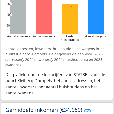
150
150
137
100
100
50
50
Aantal adressen
Aantal inwoners
Aantal
Aantal wagens
huishoudens
Aantal adressen, inwoners, huishoudens en wagens in de
buurt Kleiberg-Dompels. De gegevens gelden voor: 2026
(adressen), 2024 (inwoners), 2024 (huishoudens) en 2023
(wagens).
De grafiek toont de kerncijfers van STATBEL voor de
buurt Kleiberg-Dompels: het aantal adressen, het
aantal inwoners, het aantal huishoudens en het
aantal wagens.
Gemiddeld inkomen (€34.959)