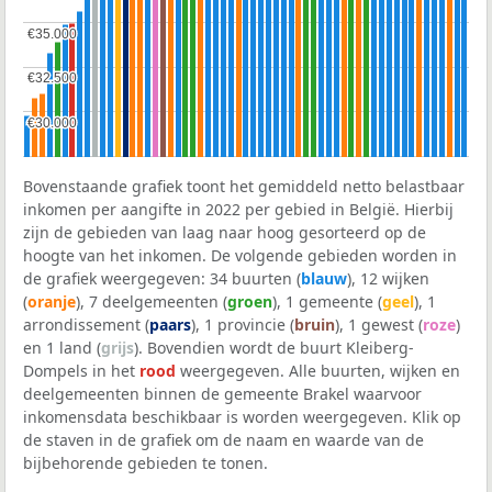
€35.000
€35.000
€32.500
€32.500
€30.000
€30.000
Bovenstaande grafiek toont het gemiddeld netto belastbaar
inkomen per aangifte in 2022 per gebied in België. Hierbij
zijn de gebieden van laag naar hoog gesorteerd op de
hoogte van het inkomen. De volgende gebieden worden in
de grafiek weergegeven: 34 buurten (
blauw
), 12 wijken
(
oranje
), 7 deelgemeenten (
groen
), 1 gemeente (
geel
), 1
arrondissement (
paars
), 1 provincie (
bruin
), 1 gewest (
roze
)
en 1 land (
grijs
). Bovendien wordt de buurt Kleiberg-
Dompels in het
rood
weergegeven. Alle buurten, wijken en
deelgemeenten binnen de gemeente Brakel waarvoor
inkomensdata beschikbaar is worden weergegeven. Klik op
de staven in de grafiek om de naam en waarde van de
bijbehorende gebieden te tonen.