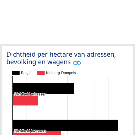
Dichtheid per hectare van adressen,
bevolking en wagens
België
Kleiberg-Dompels
Dichtheid adressen
Dichtheid adressen
Dichtheid inwoners
Dichtheid inwoners