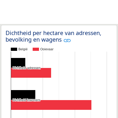
Dichtheid per hectare van adressen,
bevolking en wagens
België
Ooievaar
Dichtheid adressen
Dichtheid adressen
Dichtheid inwoners
Dichtheid inwoners