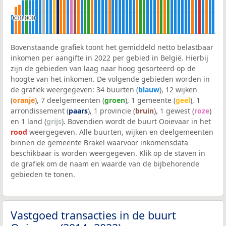
€30.000
€30.000
Bovenstaande grafiek toont het gemiddeld netto belastbaar
inkomen per aangifte in 2022 per gebied in België. Hierbij
zijn de gebieden van laag naar hoog gesorteerd op de
hoogte van het inkomen. De volgende gebieden worden in
de grafiek weergegeven: 34 buurten (
blauw
), 12 wijken
(
oranje
), 7 deelgemeenten (
groen
), 1 gemeente (
geel
), 1
arrondissement (
paars
), 1 provincie (
bruin
), 1 gewest (
roze
)
en 1 land (
grijs
). Bovendien wordt de buurt Ooievaar in het
rood
weergegeven. Alle buurten, wijken en deelgemeenten
binnen de gemeente Brakel waarvoor inkomensdata
beschikbaar is worden weergegeven. Klik op de staven in
de grafiek om de naam en waarde van de bijbehorende
gebieden te tonen.
Vastgoed transacties in de buurt