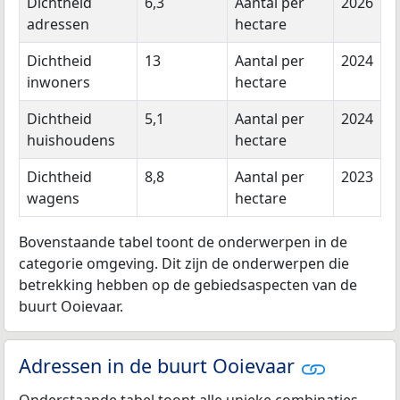
Dichtheid
6,3
Aantal per
2026
adressen
hectare
Dichtheid
13
Aantal per
2024
inwoners
hectare
Dichtheid
5,1
Aantal per
2024
huishoudens
hectare
Dichtheid
8,8
Aantal per
2023
wagens
hectare
Bovenstaande tabel toont de onderwerpen in de
categorie omgeving. Dit zijn de onderwerpen die
betrekking hebben op de gebiedsaspecten van de
buurt Ooievaar.
Adressen in de buurt Ooievaar
Onderstaande tabel toont alle unieke combinaties