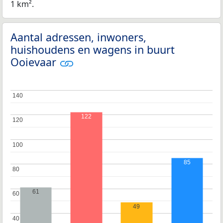
1 km².
Aantal adressen, inwoners,
huishoudens en wagens in buurt
Ooievaar
140
140
122
120
120
100
100
85
80
80
61
60
60
49
40
40