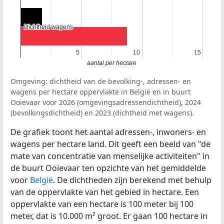
Dichtheid wagens
Dichtheid wagens
5
5
10
10
15
15
aantal per hectare
Omgeving: dichtheid van de bevolking-, adressen- en
wagens per hectare oppervlakte in België en in buurt
Ooievaar voor 2026 (omgevingsadressendichtheid), 2024
(bevolkingsdichtheid) en 2023 (dichtheid met wagens).
De grafiek toont het aantal adressen-, inwoners- en
wagens per hectare land. Dit geeft een beeld van "de
mate van concentratie van menselijke activiteiten" in
de buurt Ooievaar ten opzichte van het gemiddelde
voor
België
. De dichtheden zijn berekend met behulp
van de oppervlakte van het gebied in hectare. Een
oppervlakte van een hectare is 100 meter bij 100
meter, dat is 10.000 m² groot. Er gaan 100 hectare in