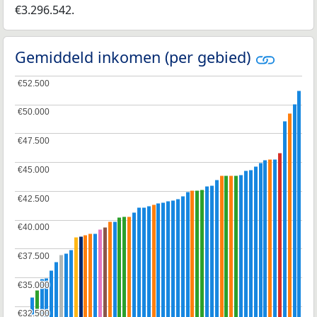
€3.296.542.
Gemiddeld inkomen (per gebied)
€52.500
€52.500
€50.000
€50.000
€47.500
€47.500
€45.000
€45.000
€42.500
€42.500
€40.000
€40.000
€37.500
€37.500
€35.000
€35.000
€32.500
€32.500