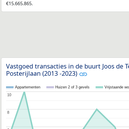
€15.665.865.
Vastgoed transacties in de buurt Joos de T
Posterijlaan (2013 -2023)
Appartementen
Huizen 2 of 3 gevels
Vrijstaande w
10
10
8
8