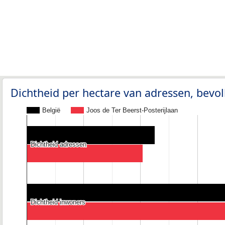
Dichtheid per hectare van adressen, bev
België
Joos de Ter Beerst-Posterijlaan
Dichtheid adressen
Dichtheid adressen
Dichtheid inwoners
Dichtheid inwoners