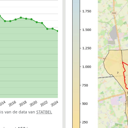
014
2016
2018
2020
2022
2024
sis van de data van
STATBEL