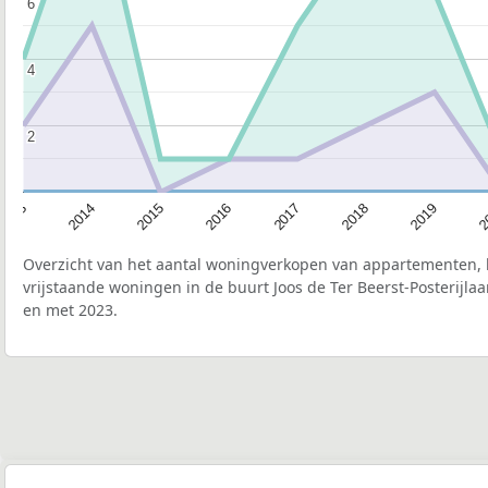
6
6
4
4
2
2
2015
2
2017
2014
2019
2016
2013
2018
Overzicht van het aantal woningverkopen van appartementen, h
vrijstaande woningen in de buurt Joos de Ter Beerst-Posterijlaa
en met 2023.