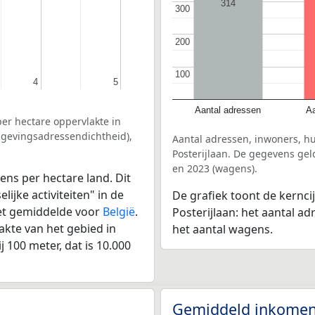
314
300
300
200
200
100
100
4
4
5
5
Aantal adressen
Aa
er hectare oppervlakte in
omgevingsadressendichtheid),
Aantal adressen, inwoners, h
Posterijlaan. De gegevens gel
en 2023 (wagens).
ens per hectare land. Dit
ijke activiteiten" in de
De grafiek toont de kernci
het gemiddelde voor
België
.
Posterijlaan: het aantal a
kte van het gebied in
het aantal wagens.
 100 meter, dat is 10.000
Gemiddeld inkomen