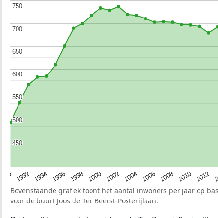
750
750
700
700
650
650
600
600
550
550
500
500
450
450
1990
1992
1994
1996
1998
2000
2002
2004
2006
2008
2010
2012
2
Bovenstaande grafiek toont het aantal inwoners per jaar op ba
voor de buurt Joos de Ter Beerst-Posterijlaan.