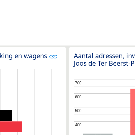
olking en wagens
Aantal adressen, in
Joos de Ter Beerst-P
700
700
600
600
500
500
400
400