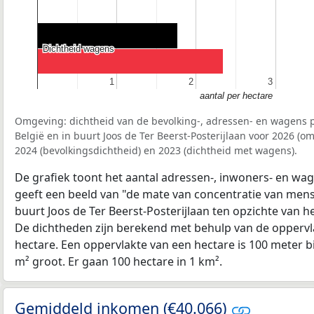
Dichtheid wagens
Dichtheid wagens
1
1
2
2
3
3
aantal per hectare
Omgeving: dichtheid van de bevolking-, adressen- en wagens p
België en in buurt Joos de Ter Beerst-Posterijlaan voor 2026 (
2024 (bevolkingsdichtheid) en 2023 (dichtheid met wagens).
De grafiek toont het aantal adressen-, inwoners- en wag
geeft een beeld van "de mate van concentratie van mensel
buurt Joos de Ter Beerst-Posterijlaan ten opzichte van 
De dichtheden zijn berekend met behulp van de oppervla
hectare. Een oppervlakte van een hectare is 100 meter bij
m² groot. Er gaan 100 hectare in 1 km².
Gemiddeld inkomen (€40.066)