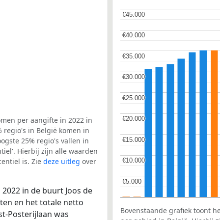
€45.000
€45.000
€40.000
€40.000
€35.000
€35.000
€30.000
€30.000
€25.000
€25.000
€20.000
€20.000
men per aangifte in 2022 in
 regio's in België komen in
€15.000
€15.000
ogste 25% regio's vallen in
el'. Hierbij zijn alle waarden
ntiel is. Zie
deze uitleg
over
€10.000
€10.000
€5.000
€5.000
 2022 in de buurt Joos de
ten en het totale netto
Bovenstaande grafiek toont h
st-Posterijlaan was