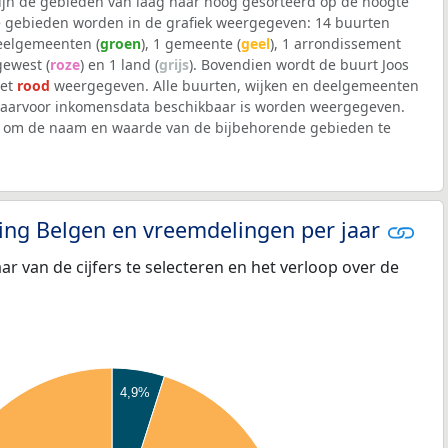
 zijn de gebieden van laag naar hoog gesorteerd op de hoogte
 gebieden worden in de grafiek weergegeven: 14 buurten
deelgemeenten (
groen
), 1 gemeente (
geel
), 1 arrondissement
 gewest (
roze
) en 1 land (
grijs
). Bovendien wordt de buurt Joos
het
rood
weergegeven. Alle buurten, wijken en deelgemeenten
aarvoor inkomensdata beschikbaar is worden weergegeven.
iek om de naam en waarde van de bijbehorende gebieden te
eling Belgen en vreemdelingen per jaar
aar van de cijfers te selecteren en het verloop over de
4,9%