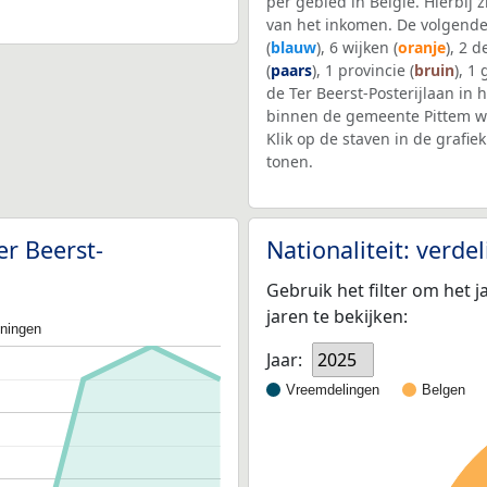
per gebied in België. Hierbij
van het inkomen. De volgende
(
blauw
), 6 wijken (
oranje
), 2 
(
paars
), 1 provincie (
bruin
), 1
de Ter Beerst-Posterijlaan in 
binnen de gemeente Pittem w
Klik op de staven in de graf
tonen.
er Beerst-
Nationaliteit: verd
Gebruik het filter om het j
jaren te bekijken:
oningen
Jaar:
2025
Vreemdelingen
Belgen