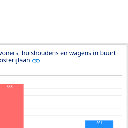
woners, huishoudens en wagens in buurt
osterijlaan
636
361