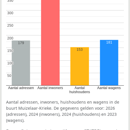
350
350
300
300
250
250
200
200
181
179
153
150
150
100
100
50
50
Aantal adressen
Aantal inwoners
Aantal
Aantal wagens
huishoudens
Aantal adressen, inwoners, huishoudens en wagens in de
buurt Muizelaar-Krieke. De gegevens gelden voor: 2026
(adressen), 2024 (inwoners), 2024 (huishoudens) en 2023
(wagens).