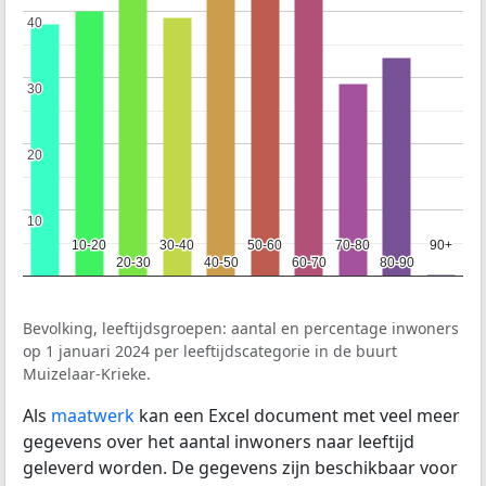
40
40
30
30
20
20
10
10
10-20
10-20
30-40
30-40
50-60
50-60
70-80
70-80
90+
90+
20-30
20-30
40-50
40-50
60-70
60-70
80-90
80-90
Bevolking, leeftijdsgroepen: aantal en percentage inwoners
op 1 januari 2024 per leeftijdscategorie in de buurt
Muizelaar-Krieke.
Als
maatwerk
kan een Excel document met veel meer
gegevens over het aantal inwoners naar leeftijd
geleverd worden. De gegevens zijn beschikbaar voor