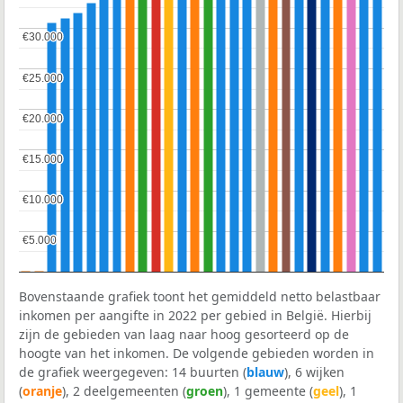
€30.000
€30.000
€25.000
€25.000
€20.000
€20.000
€15.000
€15.000
€10.000
€10.000
€5.000
€5.000
Bovenstaande grafiek toont het gemiddeld netto belastbaar
inkomen per aangifte in 2022 per gebied in België. Hierbij
zijn de gebieden van laag naar hoog gesorteerd op de
hoogte van het inkomen. De volgende gebieden worden in
de grafiek weergegeven: 14 buurten (
blauw
), 6 wijken
(
oranje
), 2 deelgemeenten (
groen
), 1 gemeente (
geel
), 1