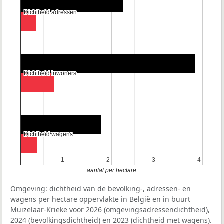
Dichtheid adressen
Dichtheid adressen
Dichtheid inwoners
Dichtheid inwoners
Dichtheid wagens
Dichtheid wagens
1
1
2
2
3
3
4
4
aantal per hectare
Omgeving: dichtheid van de bevolking-, adressen- en
wagens per hectare oppervlakte in België en in buurt
Muizelaar-Krieke voor 2026 (omgevingsadressendichtheid),
2024 (bevolkingsdichtheid) en 2023 (dichtheid met wagens).