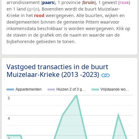
arrondissement (
paars
), 1 provincie (
bruin
), 1 gewest (
roze
)
en 1 land (
grijs
). Bovendien wordt de buurt Muizelaar-
Krieke in het
rood
weergegeven. Alle buurten, wijken en
deelgemeenten binnen de gemeente Pittem waarvoor
inkomensdata beschikbaar is worden weergegeven. Klik op
de staven in de grafiek om de naam en waarde van de
bijbehorende gebieden te tonen.
Vastgoed transacties in de buurt
Muizelaar-Krieke (2013 -2023)
Appartementen
Huizen 2 of 3 g…
Vrijstaande wo…
5
5
4
4
3
3