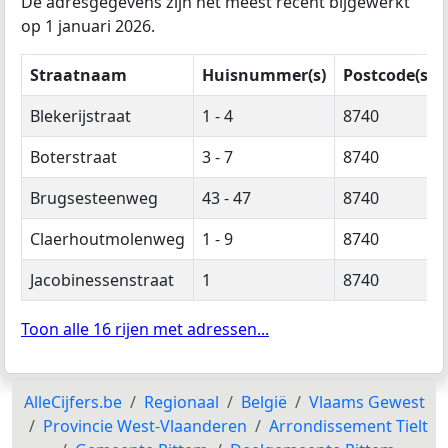
De adresgegevens zijn het meest recent bijgewerkt
op 1 januari 2026.
Straatnaam
Huisnummer(s)
Postcode(s)
Blekerijstraat
1 - 4
8740
Boterstraat
3 - 7
8740
Brugsesteenweg
43 - 47
8740
Claerhoutmolenweg
1 - 9
8740
Jacobinessenstraat
1
8740
Toon alle 16 rijen met adressen...
AlleCijfers.be
Regionaal
België
Vlaams Gewest
Provincie West-Vlaanderen
Arrondissement Tielt