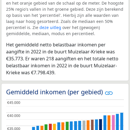
en het oranje gebied van de schaal op de meter. De hoogste
25% regio's vallen in het groene gebied. Deze zijn berekend
op basis van het 'percentiel'. Hierbij zijn alle waarden van
laag naar hoog gesorteerd. Zoals de mediaan een 50%
percentiel is. Zie
deze uitleg
over het (gewogen)
gemiddelde, mediaan, modus en percentieel.
Het gemiddeld netto belastbaar inkomen per
aangifte in 2022 in de buurt Muizelaar-Krieke was
€35.773. Er waren 218 aangiften en het totale netto
belastbaar inkomen in 2022 in de buurt Muizelaar-
Krieke was €7.798.439.
Gemiddeld inkomen (per gebied)
€45.000
€45.000
€40.000
€40.000
€35.000
€35.000