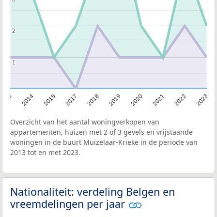
2
2
1
1
2013
2014
2015
2017
2018
2019
2020
2021
2022
2023
Overzicht van het aantal woningverkopen van
appartementen, huizen met 2 of 3 gevels en vrijstaande
woningen in de buurt Muizelaar-Krieke in de periode van
2013 tot en met 2023.
Nationaliteit: verdeling Belgen en
vreemdelingen per jaar