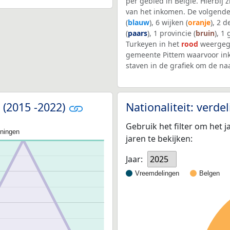
per gebied in België. Hierbij
van het inkomen. De volgende
(
blauw
), 6 wijken (
oranje
), 2 
(
paars
), 1 provincie (
bruin
), 1
Turkeyen in het
rood
weergege
gemeente Pittem waarvoor in
staven in de grafiek om de n
 (2015 -2022)
Nationaliteit: verd
Gebruik het filter om het j
oningen
jaren te bekijken:
Jaar:
2025
Vreemdelingen
Belgen