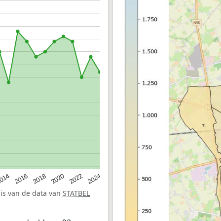
014
2016
2018
2020
2022
2024
sis van de data van
STATBEL