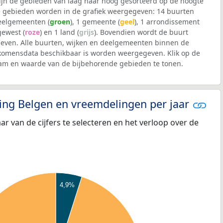
 zijn de gebieden van laag naar hoog gesorteerd op de hoogte
 gebieden worden in de grafiek weergegeven: 14 buurten
deelgemeenten (
groen
), 1 gemeente (
geel
), 1 arrondissement
 gewest (
roze
) en 1 land (
grijs
). Bovendien wordt de buurt
ven. Alle buurten, wijken en deelgemeenten binnen de
komensdata beschikbaar is worden weergegeven. Klik op de
aam en waarde van de bijbehorende gebieden te tonen.
eling Belgen en vreemdelingen per jaar
aar van de cijfers te selecteren en het verloop over de
4,9%