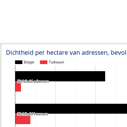
Dichtheid per hectare van adressen, bev
België
Turkeyen
Dichtheid adressen
Dichtheid adressen
Dichtheid inwoners
Dichtheid inwoners