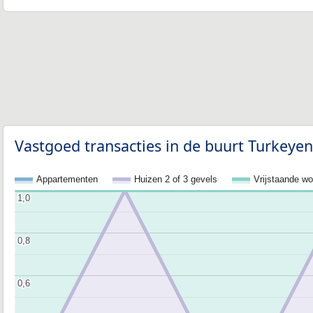
Vastgoed transacties in de buurt Turkeyen
Appartementen
Huizen 2 of 3 gevels
Vrijstaande w
1,0
1,0
0,8
0,8
0,6
0,6