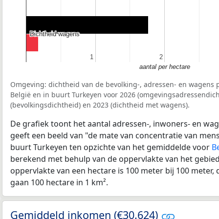
Dichtheid wagens
Dichtheid wagens
1
1
2
2
aantal per hectare
Omgeving: dichtheid van de bevolking-, adressen- en wagens p
België en in buurt Turkeyen voor 2026 (omgevingsadressendich
(bevolkingsdichtheid) en 2023 (dichtheid met wagens).
De grafiek toont het aantal adressen-, inwoners- en wag
geeft een beeld van "de mate van concentratie van mensel
buurt Turkeyen ten opzichte van het gemiddelde voor
B
berekend met behulp van de oppervlakte van het gebied 
oppervlakte van een hectare is 100 meter bij 100 meter, d
gaan 100 hectare in 1 km².
Gemiddeld inkomen (€30.624)