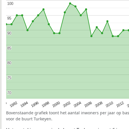
100
100
95
95
90
90
85
85
80
80
75
75
70
70
1990
1992
1994
1996
1998
2000
2002
2004
2006
2008
2010
2012
2
Bovenstaande grafiek toont het aantal inwoners per jaar op ba
voor de buurt Turkeyen.