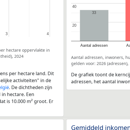
40
40
33
20
20
3
3
4
4
Aantal adressen
Aa
er hectare oppervlakte in
theid), 2024
Aantal adressen, inwoners, h
gelden voor: 2026 (adressen),
ens per hectare land. Dit
De grafiek toont de kernci
ijke activiteiten" in de
adressen, het aantal inwo
elgië
. De dichtheden zijn
in hectare. Een
at is 10.000 m² groot. Er
Gemiddeld inkomen