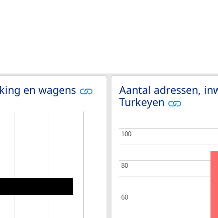
olking en wagens
Aantal adressen, in
Turkeyen
100
100
80
80
60
60