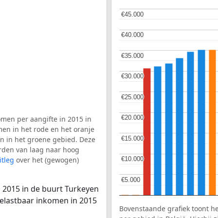
€45.000
€45.000
€40.000
€40.000
€35.000
€35.000
€30.000
€30.000
€25.000
€25.000
€20.000
€20.000
men per aangifte in 2015 in
men in het rode en het oranje
€15.000
€15.000
en in het groene gebied. Deze
aarden van laag naar hoog
itleg
over het (gewogen)
€10.000
€10.000
€5.000
€5.000
 2015 in de buurt Turkeyen
belastbaar inkomen in 2015
Bovenstaande grafiek toont h