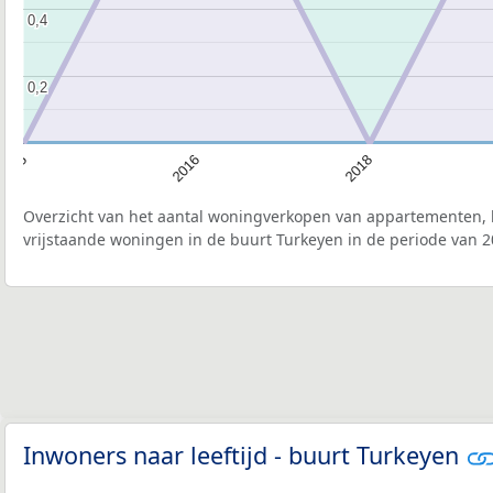
0,4
0,4
0,2
0,2
2015
2016
2018
Overzicht van het aantal woningverkopen van appartementen, h
vrijstaande woningen in de buurt Turkeyen in de periode van 2
Inwoners naar leeftijd - buurt Turkeyen