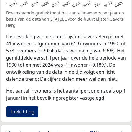
2023
1990
1993
1996
1999
2002
2005
2008
2011
2014
2017
2020
Bovenstaande grafiek toont het aantal inwoners per jaar op
basis van de data van
STATBEL
voor de buurt Lijster-Gavers-
Berg.
De bevolking van de buurt Lijster-Gavers-Berg is met
41 inwoners afgenomen van 619 inwoners in 1990 tot
578 inwoners in 2024 (dat is een daling van 6,6%). Het
gemiddelde verschil per jaar over de hele periode van
1990 tot en met 2024 was -1 inwoner (-0,18%). De
ontwikkeling van de data in de tijd volgt een licht
dalende trend: De cijfers dalen meer wel dan niet.
Het aantal inwoners is het aantal personen zoals op 1
januari in het bevolkingsregister vastgelegd.
Toelichting