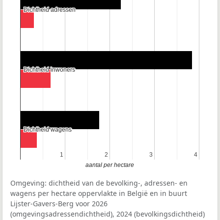
Dichtheid adressen
Dichtheid adressen
Dichtheid inwoners
Dichtheid inwoners
Dichtheid wagens
Dichtheid wagens
1
1
2
2
3
3
4
4
aantal per hectare
Omgeving: dichtheid van de bevolking-, adressen- en
wagens per hectare oppervlakte in België en in buurt
Lijster-Gavers-Berg voor 2026
(omgevingsadressendichtheid), 2024 (bevolkingsdichtheid)