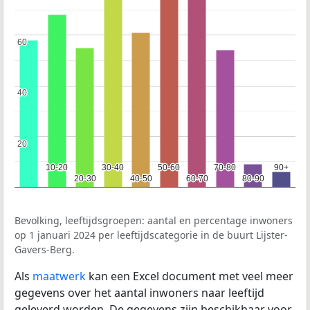
60
60
40
40
20
20
10-20
10-20
30-40
30-40
50-60
50-60
70-80
70-80
90+
90+
20-30
20-30
40-50
40-50
60-70
60-70
80-90
80-90
Bevolking, leeftijdsgroepen: aantal en percentage inwoners
op 1 januari 2024 per leeftijdscategorie in de buurt Lijster-
Gavers-Berg.
Als
maatwerk
kan een Excel document met veel meer
gegevens over het aantal inwoners naar leeftijd
geleverd worden. De gegevens zijn beschikbaar voor