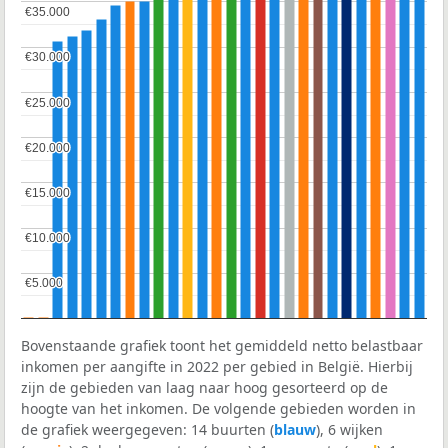
€35.000
€35.000
€30.000
€30.000
€25.000
€25.000
€20.000
€20.000
€15.000
€15.000
€10.000
€10.000
€5.000
€5.000
Bovenstaande grafiek toont het gemiddeld netto belastbaar
inkomen per aangifte in 2022 per gebied in België. Hierbij
zijn de gebieden van laag naar hoog gesorteerd op de
hoogte van het inkomen. De volgende gebieden worden in
de grafiek weergegeven: 14 buurten (
blauw
), 6 wijken