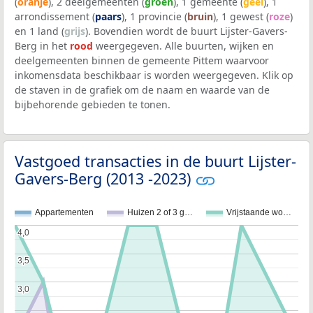
(
oranje
), 2 deelgemeenten (
groen
), 1 gemeente (
geel
), 1
arrondissement (
paars
), 1 provincie (
bruin
), 1 gewest (
roze
)
en 1 land (
grijs
). Bovendien wordt de buurt Lijster-Gavers-
Berg in het
rood
weergegeven. Alle buurten, wijken en
deelgemeenten binnen de gemeente Pittem waarvoor
inkomensdata beschikbaar is worden weergegeven. Klik op
de staven in de grafiek om de naam en waarde van de
bijbehorende gebieden te tonen.
Vastgoed transacties in de buurt Lijster-
Gavers-Berg (2013 -2023)
Appartementen
Huizen 2 of 3 g…
Vrijstaande wo…
4,0
4,0
3,5
3,5
3,0
3,0