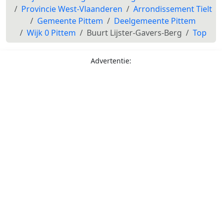
Provincie West-Vlaanderen
Arrondissement Tielt
Gemeente Pittem
Deelgemeente Pittem
Wijk 0 Pittem
Buurt Lijster-Gavers-Berg
Top
Advertentie: