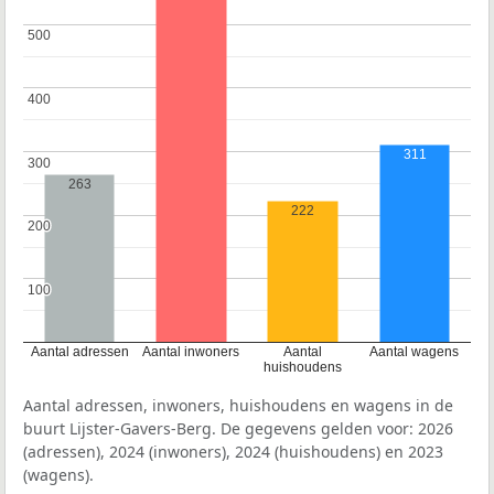
500
500
400
400
311
300
300
263
222
200
200
100
100
Aantal adressen
Aantal inwoners
Aantal
Aantal wagens
huishoudens
Aantal adressen, inwoners, huishoudens en wagens in de
buurt Lijster-Gavers-Berg. De gegevens gelden voor: 2026
(adressen), 2024 (inwoners), 2024 (huishoudens) en 2023
(wagens).