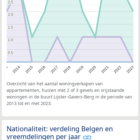
2,5
2,5
2,0
2,0
1,5
1,5
1,0
1,0
0,5
0,5
2013
2014
2015
2016
2017
2018
2019
2020
2021
2022
2023
Overzicht van het aantal woningverkopen van
appartementen, huizen met 2 of 3 gevels en vrijstaande
woningen in de buurt Lijster-Gavers-Berg in de periode van
2013 tot en met 2023.
Nationaliteit: verdeling Belgen en
vreemdelingen per jaar