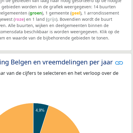
 zijn de gebieden van laag naar hoog gesorteerd op de hoogte
 gebieden worden in de grafiek weergegeven: 14 buurten
deelgemeenten (
groen
), 1 gemeente (
geel
), 1 arrondissement
 gewest (
roze
) en 1 land (
grijs
). Bovendien wordt de buurt
n. Alle buurten, wijken en deelgemeenten binnen de
komensdata beschikbaar is worden weergegeven. Klik op de
aam en waarde van de bijbehorende gebieden te tonen.
eling Belgen en vreemdelingen per jaar
aar van de cijfers te selecteren en het verloop over de
4,9%