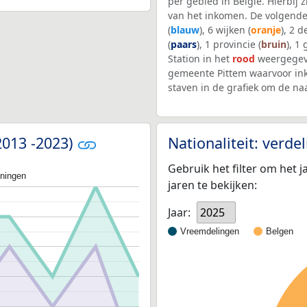
per gebied in België. Hierbij
van het inkomen. De volgende
(
blauw
), 6 wijken (
oranje
), 2 
(
paars
), 1 provincie (
bruin
), 1
Station in het
rood
weergegeve
gemeente Pittem waarvoor in
staven in de grafiek om de n
(2013 -2023)
Nationaliteit: verd
Gebruik het filter om het j
oningen
jaren te bekijken:
Jaar:
2025
Vreemdelingen
Belgen