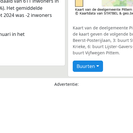
edaald van 611 inwoners in
3%). Het gemiddelde
et 2024 was -2 inwoners
Kaart van de deelgemeente Pit
nuari in het
de kaart geven de volgende bu
Beerst-Posterijlaan, 3: buurt S
Krieke, 6: buurt Lijster-Gaver
buurt Vijfwegen Pittem.
Buurten
Advertentie: