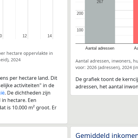
267
200
200
100
100
0
0
12
12
14
14
Aantal adressen
Aa
er hectare oppervlakte in
eid), 2024
Aantal adressen, inwoners, h
voor: 2026 (adressen), 2024 (
ens per hectare land. Dit
De grafiek toont de kernci
ijke activiteiten" in de
adressen, het aantal inwo
ië
. De dichtheden zijn
in hectare. Een
at is 10.000 m² groot. Er
Gemiddeld inkomen