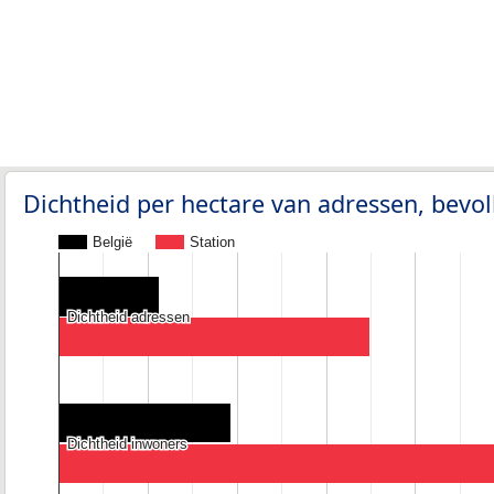
Dichtheid per hectare van adressen, bev
België
Station
Dichtheid adressen
Dichtheid adressen
Dichtheid inwoners
Dichtheid inwoners