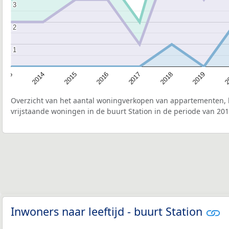
3
3
2
2
1
1
2015
2
2017
2014
2019
2016
2013
2018
Overzicht van het aantal woningverkopen van appartementen, h
vrijstaande woningen in de buurt Station in de periode van 201
Inwoners naar leeftijd - buurt Station