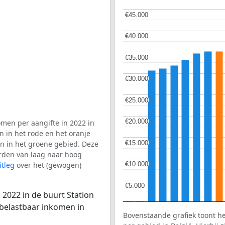
€45.000
€45.000
€40.000
€40.000
€35.000
€35.000
€30.000
€30.000
€25.000
€25.000
€20.000
€20.000
men per aangifte in 2022 in
n in het rode en het oranje
€15.000
€15.000
en in het groene gebied. Deze
aarden van laag naar hoog
itleg
over het (gewogen)
€10.000
€10.000
€5.000
€5.000
 2022 in de buurt Station
 belastbaar inkomen in
Bovenstaande grafiek toont h