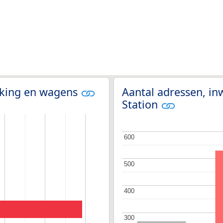
olking en wagens
Aantal adressen, in
Station
600
600
500
500
400
400
300
300