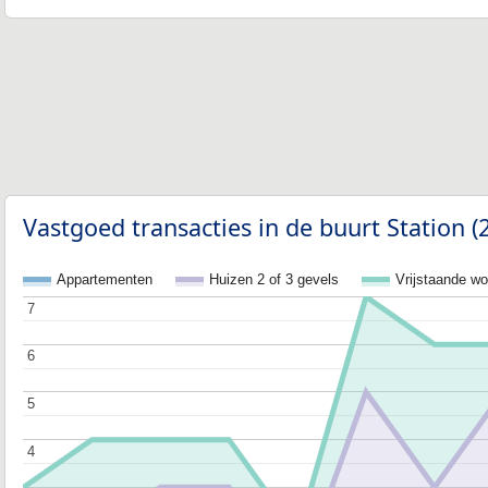
Vastgoed transacties in de buurt Station 
Appartementen
Huizen 2 of 3 gevels
Vrijstaande w
7
7
6
6
5
5
4
4