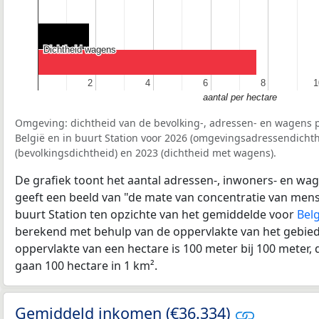
Dichtheid wagens
Dichtheid wagens
2
2
4
4
6
6
8
8
1
1
aantal per hectare
Omgeving: dichtheid van de bevolking-, adressen- en wagens p
België en in buurt Station voor 2026 (omgevingsadressendichth
(bevolkingsdichtheid) en 2023 (dichtheid met wagens).
De grafiek toont het aantal adressen-, inwoners- en wag
geeft een beeld van "de mate van concentratie van mensel
buurt Station ten opzichte van het gemiddelde voor
Belg
berekend met behulp van de oppervlakte van het gebied 
oppervlakte van een hectare is 100 meter bij 100 meter, d
gaan 100 hectare in 1 km².
Gemiddeld inkomen (€36.334)