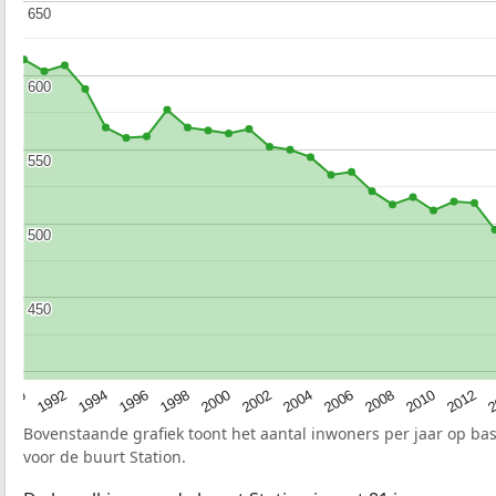
650
650
600
600
550
550
500
500
450
450
1990
1992
1994
1996
1998
2000
2002
2004
2006
2008
2010
2012
2
Bovenstaande grafiek toont het aantal inwoners per jaar op ba
voor de buurt Station.