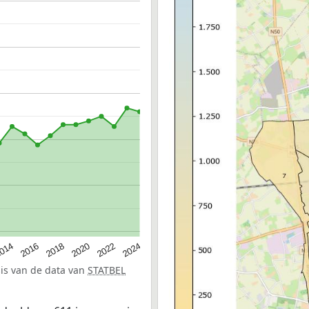
014
2016
2018
2020
2022
2024
sis van de data van
STATBEL