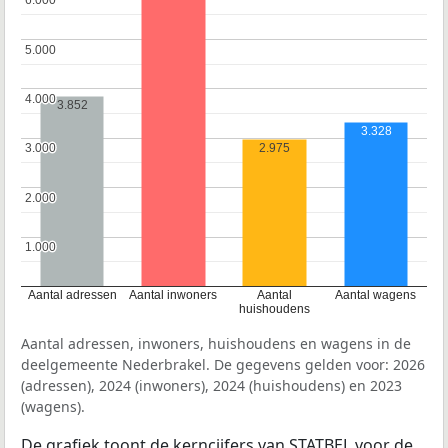
6.000
6.000
5.000
5.000
4.000
4.000
3.852
3.328
2.975
3.000
3.000
2.000
2.000
1.000
1.000
Aantal adressen
Aantal inwoners
Aantal
Aantal wagens
huishoudens
Aantal adressen, inwoners, huishoudens en wagens in de
deelgemeente Nederbrakel. De gegevens gelden voor: 2026
(adressen), 2024 (inwoners), 2024 (huishoudens) en 2023
(wagens).
De grafiek toont de kerncijfers van STATBEL voor de