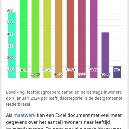
600
600
500
500
400
400
300
300
200
200
100
100
10-20
10-20
30-40
30-40
50-60
50-60
70-80
70-80
90+
90+
20-30
20-30
40-50
40-50
60-70
60-70
80-90
80-90
Bevolking, leeftijdsgroepen: aantal en percentage inwoners
op 1 januari 2024 per leeftijdscategorie in de deelgemeente
Nederbrakel.
Als
maatwerk
kan een Excel document met veel meer
gegevens over het aantal inwoners naar leeftijd
geleverd worden. De gegevens zijn beschikbaar voor