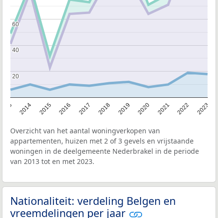
60
60
40
40
20
20
2013
2014
2015
2016
2017
2018
2019
2020
2021
2022
2023
Overzicht van het aantal woningverkopen van
appartementen, huizen met 2 of 3 gevels en vrijstaande
woningen in de deelgemeente Nederbrakel in de periode
van 2013 tot en met 2023.
Nationaliteit: verdeling Belgen en
vreemdelingen per jaar