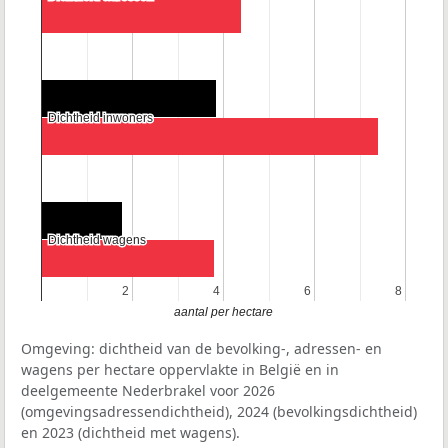
Dichtheid inwoners
Dichtheid inwoners
Dichtheid wagens
Dichtheid wagens
2
2
4
4
6
6
8
8
aantal per hectare
Omgeving: dichtheid van de bevolking-, adressen- en
wagens per hectare oppervlakte in België en in
deelgemeente Nederbrakel voor 2026
(omgevingsadressendichtheid), 2024 (bevolkingsdichtheid)
en 2023 (dichtheid met wagens).