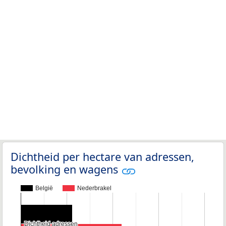
Dichtheid per hectare van adressen,
bevolking en wagens
België
Nederbrakel
Dichtheid adressen
Dichtheid adressen