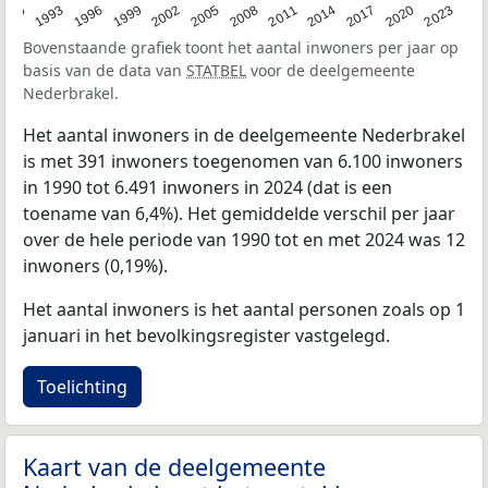
2023
1990
1993
1996
1999
2002
2005
2008
2011
2014
2017
2020
Bovenstaande grafiek toont het aantal inwoners per jaar op
basis van de data van
STATBEL
voor de deelgemeente
Nederbrakel.
Het aantal inwoners in de deelgemeente Nederbrakel
is met 391 inwoners toegenomen van 6.100 inwoners
in 1990 tot 6.491 inwoners in 2024 (dat is een
toename van 6,4%). Het gemiddelde verschil per jaar
over de hele periode van 1990 tot en met 2024 was 12
inwoners (0,19%).
Het aantal inwoners is het aantal personen zoals op 1
januari in het bevolkingsregister vastgelegd.
Toelichting
Kaart van de deelgemeente