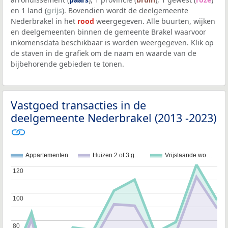
en 1 land (
grijs
). Bovendien wordt de deelgemeente
Nederbrakel in het
rood
weergegeven. Alle buurten, wijken
en deelgemeenten binnen de gemeente Brakel waarvoor
inkomensdata beschikbaar is worden weergegeven. Klik op
de staven in de grafiek om de naam en waarde van de
bijbehorende gebieden te tonen.
Vastgoed transacties in de
deelgemeente Nederbrakel (2013 -2023)
Appartementen
Huizen 2 of 3 g…
Vrijstaande wo…
120
120
100
100
80
80