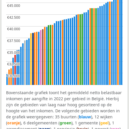
€45.000
€45.000
€42.500
€42.500
€40.000
€40.000
€37.500
€37.500
€35.000
€35.000
€32.500
€32.500
€30.000
€30.000
Bovenstaande grafiek toont het gemiddeld netto belastbaar
inkomen per aangifte in 2022 per gebied in België. Hierbij
zijn de gebieden van laag naar hoog gesorteerd op de
hoogte van het inkomen. De volgende gebieden worden in
de grafiek weergegeven: 35 buurten (
blauw
), 12 wijken
(
oranje
), 6 deelgemeenten (
groen
), 1 gemeente (
geel
), 1
arrondissement (
paars
), 1 provincie (
bruin
), 1 gewest (
roze
)