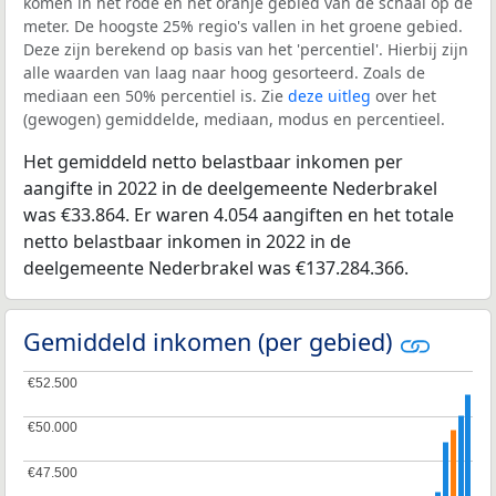
komen in het rode en het oranje gebied van de schaal op de
meter. De hoogste 25% regio's vallen in het groene gebied.
Deze zijn berekend op basis van het 'percentiel'. Hierbij zijn
alle waarden van laag naar hoog gesorteerd. Zoals de
mediaan een 50% percentiel is. Zie
deze uitleg
over het
(gewogen) gemiddelde, mediaan, modus en percentieel.
Het gemiddeld netto belastbaar inkomen per
aangifte in 2022 in de deelgemeente Nederbrakel
was €33.864. Er waren 4.054 aangiften en het totale
netto belastbaar inkomen in 2022 in de
deelgemeente Nederbrakel was €137.284.366.
Gemiddeld inkomen (per gebied)
€52.500
€52.500
€50.000
€50.000
€47.500
€47.500